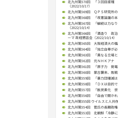
北九州第570回 「３回目接種
（2022/10/17）
北九州第569回 ＱＰＳ研究所の大
北九州第568回 「改憲論議の本格
北九州第567回 「継続は力な
（2022/10/14）
北九州第566回 「酒造り 政
ーマ 政経懇話会（2022/10/14）
北九州第565回 大阪経済大の福
北九州第564回 「独立自尊が必要
北九州第563回 「異なる立場と対
北九州第562回 元ＮＨＫアナ 宮
北九州第561回 「原子力 発電以
北九州第560回 蒙古襲来、敗戦で
北九州第559回 「暴力団壊滅は道
北九州第558回 「ＤＸは目的で
北九州第557回 「脱炭素化 世界
北九州第556回 「自由で開かれた
北九州第555回 ウイルスと人共存
北九州第554回 菅氏の長期政権あ
北九州第553回 北朝鮮「冷静に認