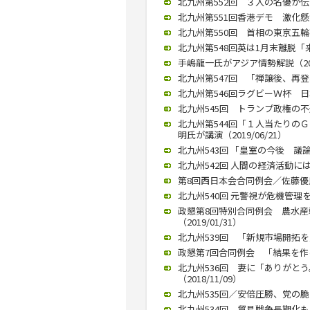
北九州第552回 ３人の名優が伝え
北九州第551回香港デモ 激化懸念
北九州第550回 首相の東京五輪花
北九州第548回英は1月末離脱「来
手嶋龍一氏がアジア情勢解説（2019
北九州第547回 「禅譲後、再登板
北九州第546回ラグビーＷ杯 日本
北九州545回 トランプ政権の不透
北九州第544回「１人当たりの
明氏が講演（2019/06/21）
北九州543回 「皇室の今後 議論
北九州542回 人間の経済活動には
第8回西日本会合同例会／佐藤優氏が
北九州540回 元警視が危機管理を語る
政懇第8回特別合同例会 農水
（2019/01/31）
北九州539回 「新規市場開拓を」
政懇第7回合同例会 「結果を作る
北九州536回 妻に「ありがと
（2018/11/09）
北九州535回／安倍圧勝、党の脆
北九州534回 貿易戦争長期化も／吉