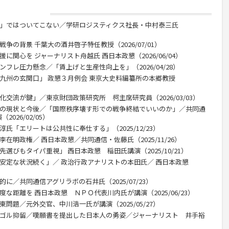
い」ではついてこない／学研ロジスティクス社長・中村泰三氏
争の背景 千葉大の酒井啓子特任教授（2026/07/01）
に関心を ジャーナリスト舟越氏 西日本政懇（2026/06/04）
ンフレ圧力懸念／「賃上げと生産性向上を」（2026/04/28）
な九州の玄関口」 政懇３月例会 東京大史料編纂所の本郷教授
化交流が鍵」／東京財団政策研究所 柯主席研究員（2026/03/03）
攻の現状と今後／「国際秩序壊す形での戦争終結でいいのか」／共同通
026/02/05）
氏「エリートは公共性に奉仕する」（2025/12/23）
在明政権／ 西日本政懇／共同通信・佐藤氏（2025/11/26）
選びもタイパ重視」 西日本政懇 稲田氏講演（2025/10/21）
不安定な状況続く」／ 政治行政アナリストの本田氏／ 西日本政懇
に／共同通信アグリラボの石井氏（2025/07/23）
な距離を 西日本政懇 ＮＰＯ代表川内氏が講演（2025/06/23）
問題／元外交官、中川浩一氏が講演（2025/05/27）
ンゴル抑留／嘆願書を提出した日本人の勇姿／ジャーナリスト 井手裕