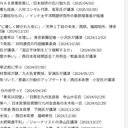
ＮＡを産業政策に／日本総研の石川智久氏（2025/04/03）
業も成長／人材コンサル代表、高見氏が講演（2025/03/05）
、２期目別もの」／インド太平洋問題研究所の簑原理事長が指摘
アに優しく開かれた街に」／天神１丁目の未来／西鉄、福岡地所、博多
2024/12/23）
確率は「水増し」 東京新聞記者・小沢氏が講演（2024/12/02）
政局／ 共同通信の内田編集委員（2024/10/28）
氏が講演／「習近平体制をどう理解するか」 （2024/09/20）
と菅の争い」／西日本政経懇話会７月例会／鮫島浩氏が講演
助に学ぶ（2024/07/05）
材育成が鍵／九大名誉教授、安浦氏が講演（2024/05/27）
に気づいて／意識と行動のアップデートを／西日本政懇 小安氏が講演
の命守って（2024/04/24）
「景気は回復」／日銀北九州支店長 寺山大右氏（2024/02/29）
へ／ 日本政策投資銀行九州支店長の水木祐一氏（2024/02/29）
改善 西日本政懇 下岡氏が講演（2023/12/26）
域」／ 西日本政懇 龍崎孝氏（2023/12/26）
大統領選不利」／ジャーナリストの津山氏講演（2023/10/27）