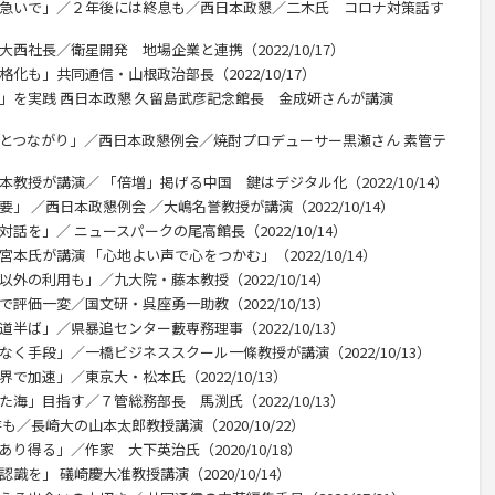
 急いで」／２年後には終息も／西日本政懇／二木氏 コロナ対策話す
西社長／衛星開発 地場企業と連携（2022/10/17）
化も」共同通信・山根政治部長（2022/10/17）
り」を実践 西日本政懇 久留島武彦記念館長 金成妍さんが講演
治とつながり」／西日本政懇例会／焼酎プロデューサー黒瀬さん 素管テ
本教授が講演／ 「倍増」掲げる中国 鍵はデジタル化（2022/10/14）
」 ／西日本政懇例会 ／大嶋名誉教授が講演（2022/10/14）
話を」／ ニュースパークの尾高館長（2022/10/14）
本氏が講演 「心地よい声で心をつかむ」（2022/10/14）
外の利用も」／九大院・藤本教授（2022/10/14）
評価一変／国文研・呉座勇一助教（2022/10/13）
半ば」／県暴追センター藪専務理事（2022/10/13）
なく手段」／一橋ビジネススクール一條教授が講演（2022/10/13）
で加速」／東京大・松本氏（2022/10/13）
海」目指す／７管総務部長 馬渕氏（2022/10/13）
も／長崎大の山本太郎教授講演（2020/10/22）
り得る」／作家 大下英治氏（2020/10/18）
識を」 礒崎慶大准教授講演（2020/10/14）