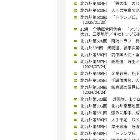
北九州第604回 「鉄の街」のＤ
北九州第603回 人への投資で企
北九州第602回 「トランプ氏
（2025/01/29）
12月 全地区合同例会 「アジ
大丸、三菱地所／４社トップら討論（
北九州第600回 南海トラフ 発生
北九州599回 衆院選、結果次第で
北九州第598回 前中国大使・垂
北九州第597回 総裁選 麻生
（2024/07/24）
北九州第596回 企業経営、松下幸之
北九州第595回 半導体再興、人
北九州第594回 無意識の偏見
（2024/04/24）
北九州第593回 災害時、まず自分
北九州第592回 北九州京築地区
北九州第591回 強みに集中、成果
北九州第590回 人手不足 ＤＸで
北九州第589回 岸田政権「危険水
北九州第588回 「トランプ氏 