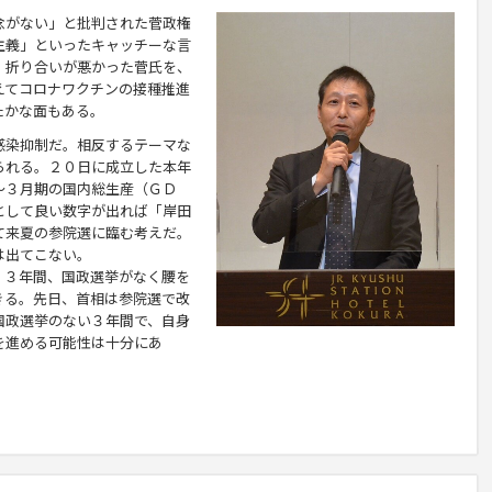
がない」と批判された菅政権
主義」といったキャッチーな言
。折り合いが悪か
った菅氏を、
えてコロナワクチンの接種推進
たかな面もある。
染抑制だ。相反するテーマな
られる。２０日に成立した本年
～３月期の国内総生産（ＧＤ
として良い数字が出れば「岸田
て来夏の参院選に臨む考えだ。
は出てこない。
３年間、国政選挙がなく腰を
きる。先日、首相は参院選で改
国政選挙のない３年間で、自身
を進める可能性は十分にあ