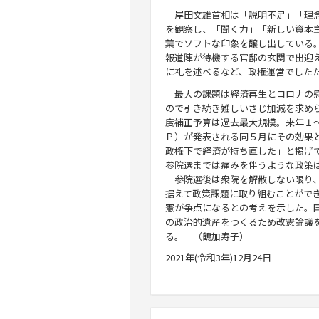
岸田文雄首相は「説明不足」「理念
を観察し、「聞く力」「新しい資本
葉でソフトな印象を醸し出している
報道陣が待機する官邸の玄関で出迎
に礼を述べるなど、政権運営でした
最大の課題は経済再生とコロナの感
ので引き続き難しいさじ加減を求め
度補正予算は過去最大規模。来年１
Ｐ）が発表される同５月にその効果
政権下で経済が持ち直した」と掲げ
参院選までは痛みを伴うような政策
参院選後は衆院を解散しない限り、
据えて政策課題に取り組むことがで
憲が争点になるとの考えを示した。
の政治的遺産をつくるため改憲論議
る。 （鶴加寿子）
2021年(令和3年)12月24日