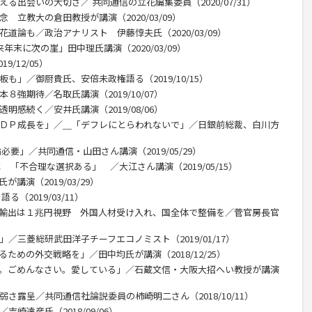
る出会いの大切さ／ 共同通信の立花編集委員（2020/07/31）
 立教大の倉田教授が講演（2020/03/09）
道論も／政治アナリスト 伊藤惇夫氏（2020/03/09）
年末に次の崖」田中理氏講演（2020/03/09）
/12/05）
も」／御厨貴氏、安倍未政権語る（2019/10/15）
８強期待／名取氏講演（2019/10/07）
明感続く／安井氏講演（2019/08/06）
ＧＤＰ成長を」／＿「デフレにとらわれないで」／日銀前総裁、白川方
必要」／共同通信・山田さん講演（2019/05/29）
 「不合理な選択ある」 ／大江さん講演（2019/05/15）
講演（2019/03/29）
（2019/03/11）
産輸出は１兆円視野 外国人材受け入れ、国全体で整備を／菅官房長官
／三菱総研武田洋子チーフエコノミスト（2019/01/17）
ための外交戦略を」／田中均氏が講演（2018/12/25）
う。ごめんなさい。愛している」／石蔵文信・大阪大招へい教授が講演
弱さ露呈／共同通信社論説委員の柿崎明二さん（2018/10/11）
崎達彦氏（2018/09/06）