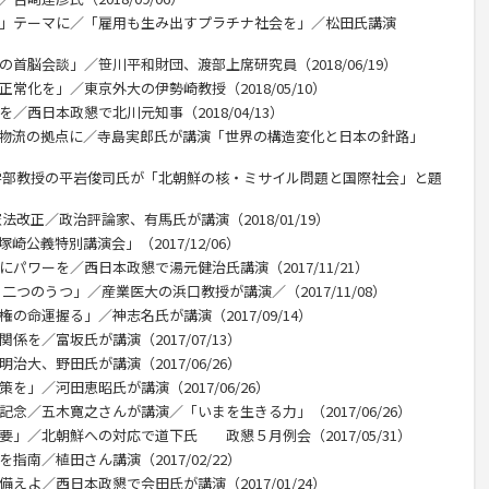
ち」テーマに／「雇用も生み出すプラチナ社会を」／松田氏講演
の首脳会談」／笹川平和財団、渡部上席研究員（2018/06/19）
常化を」／東京外大の伊勢崎教授（2018/05/10）
／西日本政懇で北川元知事（2018/04/13）
、物流の拠点に／寺島実郎氏が講演「世界の構造変化と日本の針路」
策学部教授の平岩俊司氏が「北朝鮮の核・ミサイル問題と国際社会」と題
法改正／政治評論家、有馬氏が講演（2018/01/19）
公義特別講演会」（2017/12/06）
にパワーを／西日本政懇で湯元健治氏講演（2017/11/21）
二つのうつ」／産業医大の浜口教授が講演／（2017/11/08）
の命運握る」／神志名氏が講演（2017/09/14）
係を／富坂氏が講演（2017/07/13）
治大、野田氏が講演（2017/06/26）
を」／河田恵昭氏が講演（2017/06/26）
記念／五木寛之さんが講演／「いまを生きる力」（2017/06/26）
要」／北朝鮮への対応で道下氏 政懇５月例会（2017/05/31）
指南／植田さん講演（2017/02/22）
えよ／西日本政懇で会田氏が講演（2017/01/24）