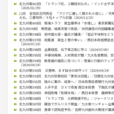
北九州第602回 「トランプ氏、２期目別もの」／インド太平
（2025/01/29）
12月 全地区合同例会 「アジアに優しく開かれた街に」／天
大丸、三菱地所／４社トップら討論（2024/12/23）
北九州第600回 南海トラフ 発生確率は「水増し」 東京新聞記者・
北九州599回 衆院選、結果次第で政局／ 共同通信の内田編集委員（2
北九州第598回 前中国大使・垂氏が講演／「習近平体制をどう理解
北九州第597回 総裁選 麻生と菅の争い」／西日本政経懇話
（2024/07/24）
北九州第596回 企業経営、松下幸之助に学ぶ（2024/07/05）
北九州第595回 半導体再興、人材育成が鍵／九大名誉教授、安浦氏が
北九州第594回 無意識の偏見に気づいて／意識と行動のアッ
（2024/04/24）
北九州第593回 災害時、まず自分の命守って（2024/04/24）
北九州第592回 北九州京築地区「景気は回復」／日銀北九州支店長
北九州第591回 強みに集中、成果へ／ 日本政策投資銀行九州支店長
北九州第590回 人手不足 ＤＸで改善 西日本政懇 下岡氏が講演（2
北九州第589回 岸田政権「危険水域」／ 西日本政懇 龍崎孝氏（20
北九州第588回 「トランプ氏 大統領選不利」／ジャーナリストの
北九州第587回 線虫でがんリスク検査／ 九大発ベンチャー企業、畠
北九州第586回 食事で認知症予防／ 吉野九州歯科大教授が講演（20