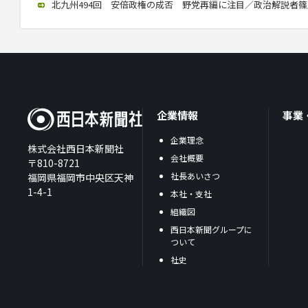
北九州494回 安倍政権の成否 野党再編に注目／政治解説者篠原氏講
企業情報
事業
企業理念
株式会社西日本新聞社
会社概要
〒810-8721
社長あいさつ
福岡県福岡市中央区天神
1-4-1
本社・支社
組織図
西日本新聞グループに
ついて
社史