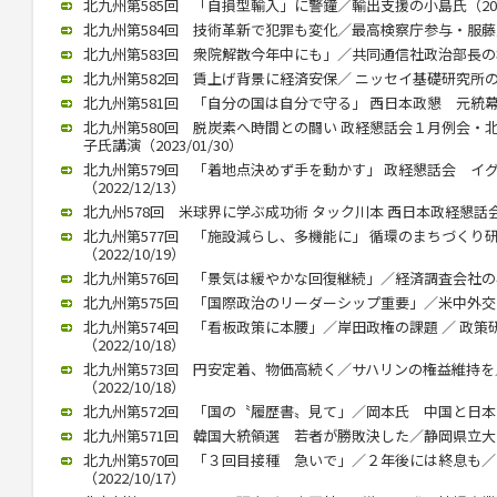
北九州第585回 「自損型輸入」に警鐘／輸出支援の小島氏（2023/
北九州第584回 技術革新で犯罪も変化／最高検察庁参与・服藤恵三氏
北九州第583回 衆院解散今年中にも」／共同通信社政治部長の杉田氏
北九州第582回 賃上げ背景に経済安保／ ニッセイ基礎研究所の矢嶋
北九州第581回 「自分の国は自分で守る」 西日本政懇 元統幕長折
北九州第580回 脱炭素へ時間との闘い 政経懇話会１月例会・
子氏講演（2023/01/30）
北九州第579回 「着地点決めず手を動かす」 政経懇話会 イ
（2022/12/13）
北九州578回 米球界に学ぶ成功術 タック川本 西日本政経懇話会 １
北九州第577回 「施設減らし、多機能に」 循環のまちづくり
（2022/10/19）
北九州第576回 「景気は緩やかな回復継続」／経済調査会社の小林氏
北九州第575回 「国際政治のリーダーシップ重要」／米中外交史研
北九州第574回 「看板政策に本腰」／岸田政権の課題 ／ 政
（2022/10/18）
北九州第573回 円安定着、物価高続く／サハリンの権益維持
（2022/10/18）
北九州第572回 「国の〝履歴書〟見て」／岡本氏 中国と日本の違い
北九州第571回 韓国大統領選 若者が勝敗決した／静岡県立大 奥
北九州第570回 「３回目接種 急いで」／２年後には終息も
（2022/10/17）