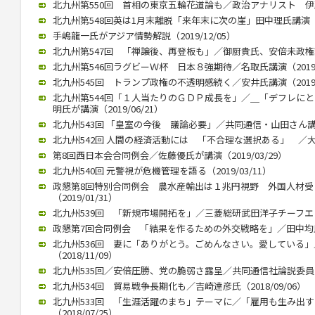
北九州第550回 首相の東京五輪花道論も／政治アナリスト 伊藤惇夫
北九州第548回英は1月末離脱「来年末に次の崖」田中理氏講演（202
手嶋龍一氏がアジア情勢解説（2019/12/05）
北九州第547回 「禅譲後、再登板も」／御厨貴氏、安倍未政権語る（
北九州第546回ラグビーＷ杯 日本８強期待／名取氏講演（2019/1
北九州545回 トランプ政権の不透明感続く／安井氏講演（2019/0
北九州第544回「１人当たりのＧＤＰ成長を」／＿「デフレに
明氏が講演（2019/06/21）
北九州543回 「皇室の今後 議論必要」／共同通信・山田さん講演（2
北九州542回 人間の経済活動には 「不合理な選択ある」 ／大江さ
第8回西日本会合同例会／佐藤優氏が講演（2019/03/29）
北九州540回 元警視が危機管理を語る（2019/03/11）
政懇第8回特別合同例会 農水産輸出は１兆円視野 外国人材
（2019/01/31）
北九州539回 「新規市場開拓を」／三菱総研武田洋子チーフエコノミ
政懇第7回合同例会 「結果を作るための外交戦略を」／田中均氏が講
北九州536回 妻に「ありがとう。ごめんなさい。愛している
（2018/11/09）
北九州535回／安倍圧勝、党の脆弱さ露呈／共同通信社論説委員の柿
北九州534回 貿易戦争長期化も／吉崎達彦氏（2018/09/06）
北九州533回 「生涯活躍のまち」テーマに／「雇用も生み出
（2018/07/25）