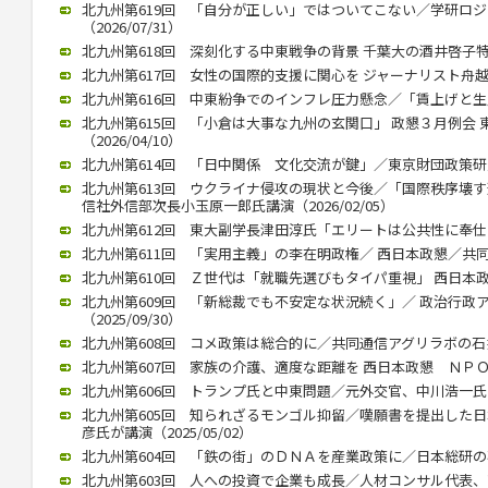
北九州第619回 「自分が正しい」ではついてこない／学研ロ
（2026/07/31）
北九州第618回 深刻化する中東戦争の背景 千葉大の酒井啓子特任教
北九州第617回 女性の国際的支援に関心を ジャーナリスト舟越氏 西
北九州第616回 中東紛争でのインフレ圧力懸念／「賃上げと生産性向
北九州第615回 「小倉は大事な九州の玄関口」 政懇３月例会
（2026/04/10）
北九州第614回 「日中関係 文化交流が鍵」／東京財団政策研究所
北九州第613回 ウクライナ侵攻の現状と今後／「国際秩序壊
信社外信部次長小玉原一郎氏講演（2026/02/05）
北九州第612回 東大副学長津田淳氏「エリートは公共性に奉仕する」
北九州第611回 「実用主義」の李在明政権／ 西日本政懇／共同通信
北九州第610回 Ｚ世代は「就職先選びもタイパ重視」 西日本政懇 
北九州第609回 「新総裁でも不安定な状況続く」／ 政治行政
（2025/09/30）
北九州第608回 コメ政策は総合的に／共同通信アグリラボの石井氏（
北九州第607回 家族の介護、適度な距離を 西日本政懇 ＮＰＯ代表
北九州第606回 トランプ氏と中東問題／元外交官、中川浩一氏が講演
北九州第605回 知られざるモンゴル抑留／嘆願書を提出した
彦氏が講演（2025/05/02）
北九州第604回 「鉄の街」のＤＮＡを産業政策に／日本総研の石川智
北九州第603回 人への投資で企業も成長／人材コンサル代表、高見氏