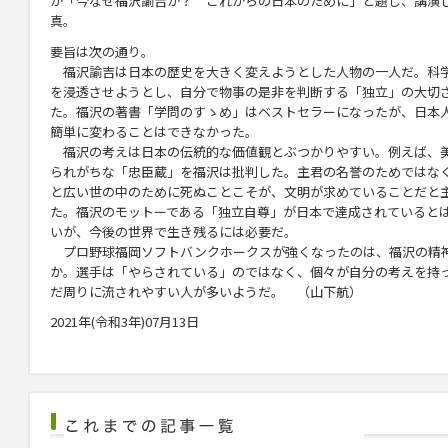
が「今なぜ福沢諭吉か？ これからの日本のために」と題し、講演
真。
要旨は次の通り。
福沢諭吉は日本の歴史を大きく変えようとした人物の一人だ。科
を浸透させようとし、自分で物事の是非を判断する「独立」の大切
た。福沢の著書「学問のすゝめ」はベストセラーになったが、日本
簡単に変わることはできなかった。
福沢の考えは日本の伝統的な価値観とぶつかりやすい。例えば、
られがちな「忠臣蔵」を福沢は批判した。主君の名誉のためではな
と広い世の中のために死ぬことこそが、文明が求めていることだと
た。福沢のモットーである「独立自尊」が日本で達成されていると
いが、今後の世界で生き残るには必要だ。
プロ野球福岡ソフトバンクホークスが強くなったのは、福沢の精
か。選手は「やらされている」のではなく、個々が自分の考えを持
だ周りに流されやすい人が多いようだ。 （山下航）
2021年(令和3年)07月13日