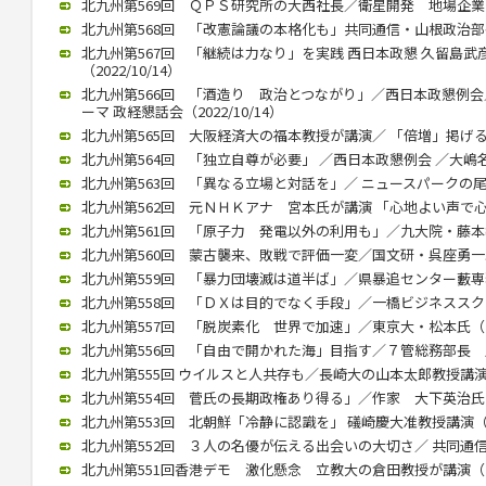
北九州第569回 ＱＰＳ研究所の大西社長／衛星開発 地場企業と連携
北九州第568回 「改憲論議の本格化も」共同通信・山根政治部長（2
北九州第567回 「継続は力なり」を実践 西日本政懇 久留島
（2022/10/14）
北九州第566回 「酒造り 政治とつながり」／西日本政懇例会
ーマ 政経懇話会（2022/10/14）
北九州第565回 大阪経済大の福本教授が講演／ 「倍増」掲げる中国
北九州第564回 「独立自尊が必要」 ／西日本政懇例会 ／大嶋名誉教
北九州第563回 「異なる立場と対話を」／ ニュースパークの尾高館
北九州第562回 元ＮＨＫアナ 宮本氏が講演 「心地よい声で心をつ
北九州第561回 「原子力 発電以外の利用も」／九大院・藤本教授（
北九州第560回 蒙古襲来、敗戦で評価一変／国文研・呉座勇一助教（
北九州第559回 「暴力団壊滅は道半ば」／県暴追センター藪専務理事
北九州第558回 「ＤＸは目的でなく手段」／一橋ビジネススクール
北九州第557回 「脱炭素化 世界で加速」／東京大・松本氏（202
北九州第556回 「自由で開かれた海」目指す／７管総務部長 馬渕氏
北九州第555回 ウイルスと人共存も／長崎大の山本太郎教授講演（20
北九州第554回 菅氏の長期政権あり得る」／作家 大下英治氏（20
北九州第553回 北朝鮮「冷静に認識を」 礒崎慶大准教授講演（202
北九州第552回 ３人の名優が伝える出会いの大切さ／ 共同通信の立
北九州第551回香港デモ 激化懸念 立教大の倉田教授が講演（202