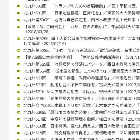
北九州532回 「トランプのための首脳会談」／笹川平和財団、渡部
北九州531回 「日米地位協定、正常化を」／東京外大の伊勢崎教授（
北九州第530回 地方は自己決定を／西日本政懇で北川元知事（201
【政懇：3月合同例会】 九州、物流の拠点に／寺島実郎氏が
（2018/03/28）
北九州第526回 南山大総合政策学部教授の平岩俊司氏が「北朝
して講演（2018/02/16）
北九州第525回 「１強」で迫る憲法改正／政治評論家、有馬氏が講演（
【第7回西日本会合同例会】 「塚崎公義特別講演会」（2017/12
北九州第525回 消費喚起で経済にパワーを／西日本政懇で湯元健治氏
北九州第524回 「従来型と新型、二つのうつ」／産業医大の浜口教授
北九州523回 「衆院３補選、政権の命運握る」／神志名氏が講演（2
北九州522回 利用し合える日中関係を／富坂氏が講演（2017/07
北九州521回シニア層の活用を／明治大、野田氏が講演（2017/06
北九州519回「発生前提の災害対策を」／河田恵昭氏が講演（2017/
北九州合同518回本紙１４０周年記念／五木寛之さんが講演／「いま
北九州520回「最低限の攻撃力必要」／北朝鮮への対応で道下氏 政
北九州517回 中高年の健康管理を指南／植田さん講演（2017/02
北九州516回 日米関係、変化に備えよ／西日本政懇で会田氏が講演（
北九州515回 「外交解散あり得る」／安倍政権テーマに御厨貴氏が講
北九州514回 北方領土交渉、失敗できない／元外交官、東郷氏が講演