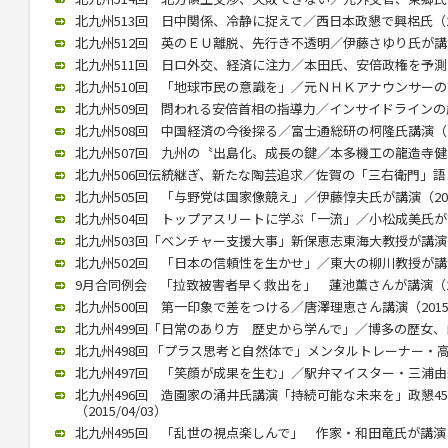
北九州513回 日中関係、冷静に捉えて／西日本政懇で興梠氏（201
北九州512回 英のＥＵ離脱、先行き不透明／伊藤さゆり氏が講演（2
北九州511回 日ロ外交、経済に注力／本田氏、安倍政権を予測（20
北九州510回 「地球市民の意識を」／元ＮＨＫアナウンサーの古屋氏
北九州509回 問われる安倍首相の指導力／インサイドラインの歳川氏
北九州508回 中国経済の今後探る／富士通総研の柯隆氏講演（201
北九州507回 九州の〝出島化〟成長の鍵／本多機工の龍造寺健介氏が
北九州506回伝統継ぎ、新たな陶芸追求／佐賀の「三右衛門」語る／
北九州505回 「与野党は国家像競え」／伊藤惇夫氏が講演（2016/
北九州504回 トップアスリートに学ぶ「一流」／小松成美氏が講演（
北九州503回「ベンチャー支援大事」新保恵志東海大教授が講演（20
北九州502回 「日本の信頼性を生かせ」／東大の柳川教授が講演（2
9月合同例会 「拉致被害者早く救出を」 蓮池薫さんが講演（2015
北九州500回 第一印象で差をつける／唐澤理恵さん講演（2015/0
北九州499回「日常のあり方 歴史から学んで」／博多の歴女、白駒さ
北九州498回 「プラス思考と自然体で」メンタルトレーナー・高畑好
北九州497回 「笑顔が成果を生む」／駅弁マイスター・三浦由紀江氏
北九州496回 造園家の涌井氏講演「持続可能な未来を」政懇4
（2015/04/03）
北九州495回 「乱世の視点楽しんで」 作家・和田竜氏が講演（20