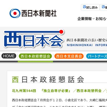
試し読み
企業情報
お知ら
北九州第564回 「独立自尊が必要」 ／西日本政懇例会 
西日本政経懇話会７月例会が１２日、小倉北区であり、
大嶋仁
福岡