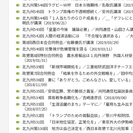
北九州第546回ラグビーＷ杯 日本８強期待／名取氏講演（2019/1
北九州545回 トランプ政権の不透明感続く／安井氏講演（2019/0
北九州第544回「１人当たりのＧＤＰ成長を」／＿「デフレに
明氏が講演（2019/06/21）
北九州543回 「皇室の今後 議論必要」／共同通信・山田さん講演（2
北九州542回 人間の経済活動には 「不合理な選択ある」 ／大江さ
第8回西日本会合同例会／佐藤優氏が講演（2019/03/29）
北九州540回 元警視が危機管理を語る（2019/03/11）
政懇第8回特別合同例会 農水産輸出は１兆円視野 外国人材
（2019/01/31）
北九州539回 「新規市場開拓を」／三菱総研武田洋子チーフエコノミ
政懇第7回合同例会 「結果を作るための外交戦略を」／田中均氏が講
北九州536回 妻に「ありがとう。ごめんなさい。愛している
（2018/11/09）
北九州535回／安倍圧勝、党の脆弱さ露呈／共同通信社論説委員の柿
北九州534回 貿易戦争長期化も／吉崎達彦氏（2018/09/06）
北九州533回 「生涯活躍のまち」テーマに／「雇用も生み出
（2018/07/25）
北九州532回 「トランプのための首脳会談」／笹川平和財団、渡部
北九州531回 「日米地位協定、正常化を」／東京外大の伊勢崎教授（
北九州第530回 地方は自己決定を／西日本政懇で北川元知事（201