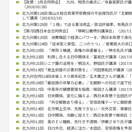
【政懇：3月合同例会】 九州、物流の拠点に／寺島実郎氏が
（2018/03/28）
北九州第526回 南山大総合政策学部教授の平岩俊司氏が「北朝
して講演（2018/02/16）
北九州第525回 「１強」で迫る憲法改正／政治評論家、有馬氏が講演（
【第7回西日本会合同例会】 「塚崎公義特別講演会」（2017/12
北九州第525回 消費喚起で経済にパワーを／西日本政懇で湯元健治氏
北九州第524回 「従来型と新型、二つのうつ」／産業医大の浜口教授
北九州523回 「衆院３補選、政権の命運握る」／神志名氏が講演（2
北九州522回 利用し合える日中関係を／富坂氏が講演（2017/07
北九州521回シニア層の活用を／明治大、野田氏が講演（2017/06
北九州519回「発生前提の災害対策を」／河田恵昭氏が講演（2017/
北九州合同518回本紙１４０周年記念／五木寛之さんが講演／「いま
北九州520回「最低限の攻撃力必要」／北朝鮮への対応で道下氏 政
北九州517回 中高年の健康管理を指南／植田さん講演（2017/02
北九州516回 日米関係、変化に備えよ／西日本政懇で会田氏が講演（
北九州515回 「外交解散あり得る」／安倍政権テーマに御厨貴氏が講
北九州514回 北方領土交渉、失敗できない／元外交官、東郷氏が講演
北九州513回 日中関係、冷静に捉えて／西日本政懇で興梠氏（201
北九州512回 英のＥＵ離脱、先行き不透明／伊藤さゆり氏が講演（2
北九州511回 日ロ外交、経済に注力／本田氏、安倍政権を予測（20