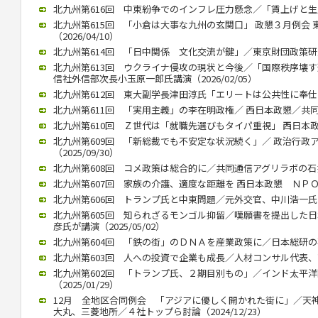
北九州第616回 中東紛争でのインフレ圧力懸念／「賃上げと生産性向
北九州第615回 「小倉は大事な九州の玄関口」 政懇３月例会
（2026/04/10）
北九州第614回 「日中関係 文化交流が鍵」／東京財団政策研究所
北九州第613回 ウクライナ侵攻の現状と今後／「国際秩序壊
信社外信部次長小玉原一郎氏講演（2026/02/05）
北九州第612回 東大副学長津田淳氏「エリートは公共性に奉仕する」
北九州第611回 「実用主義」の李在明政権／ 西日本政懇／共同通信
北九州第610回 Ｚ世代は「就職先選びもタイパ重視」 西日本政懇 
北九州第609回 「新総裁でも不安定な状況続く」／ 政治行政
（2025/09/30）
北九州第608回 コメ政策は総合的に／共同通信アグリラボの石井氏（
北九州第607回 家族の介護、適度な距離を 西日本政懇 ＮＰＯ代表
北九州第606回 トランプ氏と中東問題／元外交官、中川浩一氏が講演
北九州第605回 知られざるモンゴル抑留／嘆願書を提出した
彦氏が講演（2025/05/02）
北九州第604回 「鉄の街」のＤＮＡを産業政策に／日本総研の石川智
北九州第603回 人への投資で企業も成長／人材コンサル代表、高見氏
北九州第602回 「トランプ氏、２期目別もの」／インド太平
（2025/01/29）
12月 全地区合同例会 「アジアに優しく開かれた街に」／天
大丸、三菱地所／４社トップら討論（2024/12/23）