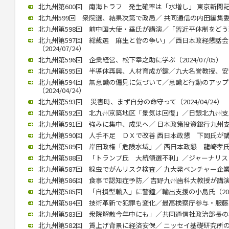
北九州第600回 南海トラフ 発生確率は「水増し」 東京新聞記者・
北九州599回 衆院選、結果次第で政局／ 共同通信の内田編集委員（2
北九州第598回 前中国大使・垂氏が講演／「習近平体制をどう理解
北九州第597回 総裁選 麻生と菅の争い」／西日本政経懇話
（2024/07/24）
北九州第596回 企業経営、松下幸之助に学ぶ（2024/07/05）
北九州第595回 半導体再興、人材育成が鍵／九大名誉教授、安浦氏が
北九州第594回 無意識の偏見に気づいて／意識と行動のアッ
（2024/04/24）
北九州第593回 災害時、まず自分の命守って（2024/04/24）
北九州第592回 北九州京築地区「景気は回復」／日銀北九州支店長
北九州第591回 強みに集中、成果へ／ 日本政策投資銀行九州支店長
北九州第590回 人手不足 ＤＸで改善 西日本政懇 下岡氏が講演（2
北九州第589回 岸田政権「危険水域」／ 西日本政懇 龍崎孝氏（20
北九州第588回 「トランプ氏 大統領選不利」／ジャーナリストの
北九州第587回 線虫でがんリスク検査／ 九大発ベンチャー企業、畠
北九州第586回 食事で認知症予防／ 吉野九州歯科大教授が講演（20
北九州第585回 「自損型輸入」に警鐘／輸出支援の小島氏（2023/
北九州第584回 技術革新で犯罪も変化／最高検察庁参与・服藤恵三氏
北九州第583回 衆院解散今年中にも」／共同通信社政治部長の杉田氏
北九州第582回 賃上げ背景に経済安保／ ニッセイ基礎研究所の矢嶋