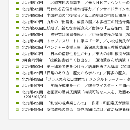
北九州510回 「地球市民の意識を」／元ＮＨＫアナウンサーの古屋氏
北九州509回 問われる安倍首相の指導力／インサイドラインの歳川氏
北九州508回 中国経済の今後探る／富士通総研の柯隆氏講演（201
北九州507回 九州の〝出島化〟成長の鍵／本多機工の龍造寺健介氏が
北九州506回伝統継ぎ、新たな陶芸追求／佐賀の「三右衛門」語る／
北九州505回 「与野党は国家像競え」／伊藤惇夫氏が講演（2016/
北九州504回 トップアスリートに学ぶ「一流」／小松成美氏が講演（
北九州503回「ベンチャー支援大事」新保恵志東海大教授が講演（20
北九州502回 「日本の信頼性を生かせ」／東大の柳川教授が講演（2
9月合同例会 「拉致被害者早く救出を」 蓮池薫さんが講演（2015
北九州500回 第一印象で差をつける／唐澤理恵さん講演（2015/0
北九州499回「日常のあり方 歴史から学んで」／博多の歴女、白駒さ
北九州498回 「プラス思考と自然体で」メンタルトレーナー・高畑好
北九州497回 「笑顔が成果を生む」／駅弁マイスター・三浦由紀江氏
北九州496回 造園家の涌井氏講演「持続可能な未来を」政懇4
（2015/04/03）
北九州495回 「乱世の視点楽しんで」 作家・和田竜氏が講演（20
北九州494回 安倍政権の成否 野党再編に注目／政治解説者篠原氏講