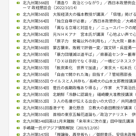
北九州第566回 「酒造り 政治とつながり」／西日本政懇例会
ーマ 政経懇話会（2022/10/14）
北九州第565回 大阪経済大の福本教授が講演／ 「倍増」掲げる中国
北九州第564回 「独立自尊が必要」 ／西日本政懇例会 ／大嶋名誉教
北九州第563回 「異なる立場と対話を」／ ニュースパークの尾高館
北九州第562回 元ＮＨＫアナ 宮本氏が講演 「心地よい声で心をつ
北九州第561回 「原子力 発電以外の利用も」／九大院・藤本教授（
北九州第560回 蒙古襲来、敗戦で評価一変／国文研・呉座勇一助教（
北九州第559回 「暴力団壊滅は道半ば」／県暴追センター藪専務理事
北九州第558回 「ＤＸは目的でなく手段」／一橋ビジネススクール
北九州第557回 「脱炭素化 世界で加速」／東京大・松本氏（202
北九州第556回 「自由で開かれた海」目指す／７管総務部長 馬渕氏
北九州第555回 ウイルスと人共存も／長崎大の山本太郎教授講演（20
北九州第554回 菅氏の長期政権あり得る」／作家 大下英治氏（20
北九州第553回 北朝鮮「冷静に認識を」 礒崎慶大准教授講演（202
北九州第552回 ３人の名優が伝える出会いの大切さ／ 共同通信の立
北九州第551回香港デモ 激化懸念 立教大の倉田教授が講演（202
北九州第550回 首相の東京五輪花道論も／政治アナリスト 伊藤惇夫
北九州第548回英は1月末離脱「来年末に次の崖」田中理氏講演（202
手嶋龍一氏がアジア情勢解説（2019/12/05）
北九州第547回 「禅譲後、再登板も」／御厨貴氏、安倍未政権語る（