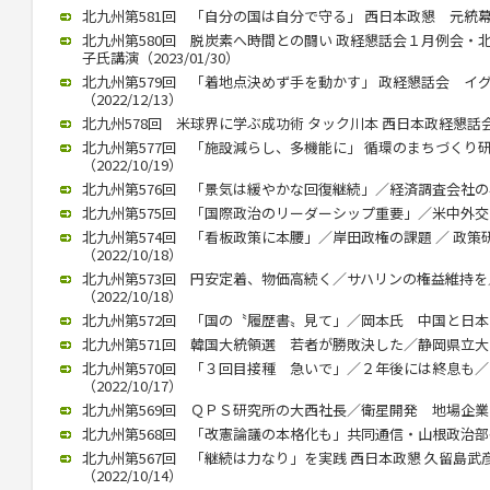
北九州第581回 「自分の国は自分で守る」 西日本政懇 元統幕長折
北九州第580回 脱炭素へ時間との闘い 政経懇話会１月例会・
子氏講演（2023/01/30）
北九州第579回 「着地点決めず手を動かす」 政経懇話会 イ
（2022/12/13）
北九州578回 米球界に学ぶ成功術 タック川本 西日本政経懇話会 １
北九州第577回 「施設減らし、多機能に」 循環のまちづくり
（2022/10/19）
北九州第576回 「景気は緩やかな回復継続」／経済調査会社の小林氏
北九州第575回 「国際政治のリーダーシップ重要」／米中外交史研
北九州第574回 「看板政策に本腰」／岸田政権の課題 ／ 政
（2022/10/18）
北九州第573回 円安定着、物価高続く／サハリンの権益維持
（2022/10/18）
北九州第572回 「国の〝履歴書〟見て」／岡本氏 中国と日本の違い
北九州第571回 韓国大統領選 若者が勝敗決した／静岡県立大 奥
北九州第570回 「３回目接種 急いで」／２年後には終息も
（2022/10/17）
北九州第569回 ＱＰＳ研究所の大西社長／衛星開発 地場企業と連携
北九州第568回 「改憲論議の本格化も」共同通信・山根政治部長（2
北九州第567回 「継続は力なり」を実践 西日本政懇 久留島
（2022/10/14）