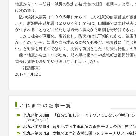
地震から１年～防災・減災の教訓と被災地の復旧・復興～」と題し
は次の通り。
阪神淡路大震災（１９９５年）からは、古い住宅の耐震補強が被
こと、新潟県中越地震（２００４年）からは、山間部では土砂災害
が生まれることなど、私たちは過去の震災から教訓を得続けてきた
しかし社会が高度化、複雑化し、防災力は低下傾向にある。被害
がったのだから、知識を自ら求める姿勢が必要だ。発災後に「同じ
い」と対策を練るのではなく、災害を前提とした「対策先行型」の
熊本地震からは１年がたち、熊本県の熊本市や益城町は復興計画
首長は覚悟を決めてやり遂げなければいけない。
（諏訪部真）
2017年4月12日
北九州第619回 「自分が正しい」ではついてこない／学研ロ
（2026/07/31）
北九州第618回 深刻化する中東戦争の背景 千葉大の酒井啓子特任教
北九州第617回 女性の国際的支援に関心を ジャーナリスト舟越氏 西