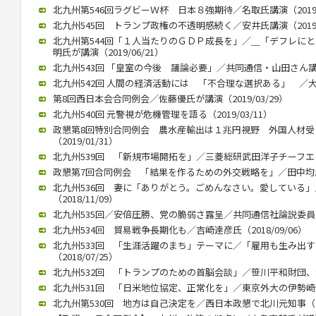
北九州第546回ラグビーＷ杯 日本８強期待／名取氏講演（2019/1
北九州545回 トランプ政権の不透明感続く／安井氏講演（2019/0
北九州第544回「１人当たりのＧＤＰ成長を」／＿「デフレに
明氏が講演（2019/06/21）
北九州543回 「皇室の今後 議論必要」／共同通信・山田さん講演（2
北九州542回 人間の経済活動には 「不合理な選択ある」 ／大江さ
第8回西日本会合同例会／佐藤優氏が講演（2019/03/29）
北九州540回 元警視が危機管理を語る（2019/03/11）
政懇第8回特別合同例会 農水産輸出は１兆円視野 外国人材
（2019/01/31）
北九州539回 「新規市場開拓を」／三菱総研武田洋子チーフエコノミ
政懇第7回合同例会 「結果を作るための外交戦略を」／田中均氏が講
北九州536回 妻に「ありがとう。ごめんなさい。愛している
（2018/11/09）
北九州535回／安倍圧勝、党の脆弱さ露呈／共同通信社論説委員の柿
北九州534回 貿易戦争長期化も／吉崎達彦氏（2018/09/06）
北九州533回 「生涯活躍のまち」テーマに／「雇用も生み出
（2018/07/25）
北九州532回 「トランプのための首脳会談」／笹川平和財団、渡部
北九州531回 「日米地位協定、正常化を」／東京外大の伊勢崎教授（
北九州第530回 地方は自己決定を／西日本政懇で北川元知事（201