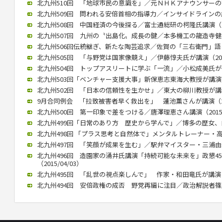
北九州510回 「地球市民の意識を」／元ＮＨＫアナウンサーの古屋氏
北九州509回 問われる安倍首相の指導力／インサイドラインの歳川氏
北九州508回 中国経済の今後探る／富士通総研の柯隆氏講演（201
北九州507回 九州の〝出島化〟成長の鍵／本多機工の龍造寺健介氏が
北九州506回伝統継ぎ、新たな陶芸追求／佐賀の「三右衛門」語る／
北九州505回 「与野党は国家像競え」／伊藤惇夫氏が講演（2016/
北九州504回 トップアスリートに学ぶ「一流」／小松成美氏が講演（
北九州503回「ベンチャー支援大事」新保恵志東海大教授が講演（20
北九州502回 「日本の信頼性を生かせ」／東大の柳川教授が講演（2
9月合同例会 「拉致被害者早く救出を」 蓮池薫さんが講演（2015
北九州500回 第一印象で差をつける／唐澤理恵さん講演（2015/0
北九州499回「日常のあり方 歴史から学んで」／博多の歴女、白駒さ
北九州498回 「プラス思考と自然体で」メンタルトレーナー・高畑好
北九州497回 「笑顔が成果を生む」／駅弁マイスター・三浦由紀江氏
北九州496回 造園家の涌井氏講演「持続可能な未来を」政懇4
（2015/04/03）
北九州495回 「乱世の視点楽しんで」 作家・和田竜氏が講演（20
北九州494回 安倍政権の成否 野党再編に注目／政治解説者篠原氏講