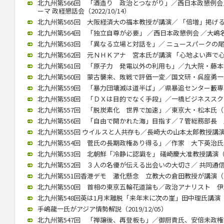
北九州第566回 「酒造り 政治とつながり」／西日本政懇例会
ーマ 政経懇話会（2022/10/14）
北九州第565回 大阪経済大の福本教授が講演／ 「倍増」掲げる中国
北九州第564回 「独立自尊が必要」 ／西日本政懇例会 ／大嶋名誉教
北九州第563回 「異なる立場と対話を」／ ニュースパークの尾高館
北九州第562回 元ＮＨＫアナ 宮本氏が講演 「心地よい声で心をつ
北九州第561回 「原子力 発電以外の利用も」／九大院・藤本教授（
北九州第560回 蒙古襲来、敗戦で評価一変／国文研・呉座勇一助教（
北九州第559回 「暴力団壊滅は道半ば」／県暴追センター藪専務理事
北九州第558回 「ＤＸは目的でなく手段」／一橋ビジネススクール
北九州第557回 「脱炭素化 世界で加速」／東京大・松本氏（202
北九州第556回 「自由で開かれた海」目指す／７管総務部長 馬渕氏
北九州第555回 ウイルスと人共存も／長崎大の山本太郎教授講演（20
北九州第554回 菅氏の長期政権あり得る」／作家 大下英治氏（20
北九州第553回 北朝鮮「冷静に認識を」 礒崎慶大准教授講演（202
北九州第552回 ３人の名優が伝える出会いの大切さ／ 共同通信の立
北九州第551回香港デモ 激化懸念 立教大の倉田教授が講演（202
北九州第550回 首相の東京五輪花道論も／政治アナリスト 伊藤惇夫
北九州第548回英は1月末離脱「来年末に次の崖」田中理氏講演（202
手嶋龍一氏がアジア情勢解説（2019/12/05）
北九州第547回 「禅譲後、再登板も」／御厨貴氏、安倍未政権語る（