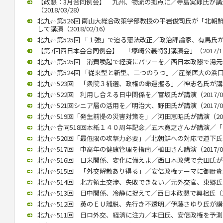
【政懇：3月合同例会】 九州、物流の拠点に／寺島実郎氏が
（2018/03/28）
北九州第526回 南山大総合政策学部教授の平岩俊司氏が「北朝
して講演（2018/02/16）
北九州第525回 「１強」で迫る憲法改正／政治評論家、有馬氏が講演（
【第7回西日本会合同例会】 「塚崎公義特別講演会」（2017/12
北九州第525回 消費喚起で経済にパワーを／西日本政懇で湯元健治氏
北九州第524回 「従来型と新型、二つのうつ」／産業医大の浜口教授
北九州523回 「衆院３補選、政権の命運握る」／神志名氏が講演（2
北九州522回 利用し合える日中関係を／富坂氏が講演（2017/07
北九州521回シニア層の活用を／明治大、野田氏が講演（2017/06
北九州519回「発生前提の災害対策を」／河田恵昭氏が講演（2017/
北九州合同518回本紙１４０周年記念／五木寛之さんが講演／「いま
北九州520回「最低限の攻撃力必要」／北朝鮮への対応で道下氏 政
北九州517回 中高年の健康管理を指南／植田さん講演（2017/02
北九州516回 日米関係、変化に備えよ／西日本政懇で会田氏が講演（
北九州515回 「外交解散あり得る」／安倍政権テーマに御厨貴氏が講
北九州514回 北方領土交渉、失敗できない／元外交官、東郷氏が講演
北九州513回 日中関係、冷静に捉えて／西日本政懇で興梠氏（201
北九州512回 英のＥＵ離脱、先行き不透明／伊藤さゆり氏が講演（2
北九州511回 日ロ外交、経済に注力／本田氏、安倍政権を予測（20