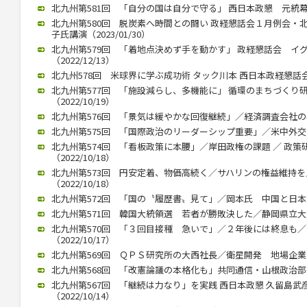
北九州第581回 「自分の国は自分で守る」 西日本政懇 元統幕長折
北九州第580回 脱炭素へ時間との闘い 政経懇話会１月例会・
子氏講演（2023/01/30）
北九州第579回 「着地点決めず手を動かす」 政経懇話会 イ
（2022/12/13）
北九州578回 米球界に学ぶ成功術 タック川本 西日本政経懇話会 １
北九州第577回 「施設減らし、多機能に」 循環のまちづくり
（2022/10/19）
北九州第576回 「景気は緩やかな回復継続」／経済調査会社の小林氏
北九州第575回 「国際政治のリーダーシップ重要」／米中外交史研
北九州第574回 「看板政策に本腰」／岸田政権の課題 ／ 政
（2022/10/18）
北九州第573回 円安定着、物価高続く／サハリンの権益維持
（2022/10/18）
北九州第572回 「国の〝履歴書〟見て」／岡本氏 中国と日本の違い
北九州第571回 韓国大統領選 若者が勝敗決した／静岡県立大 奥
北九州第570回 「３回目接種 急いで」／２年後には終息も
（2022/10/17）
北九州第569回 ＱＰＳ研究所の大西社長／衛星開発 地場企業と連携
北九州第568回 「改憲論議の本格化も」共同通信・山根政治部長（2
北九州第567回 「継続は力なり」を実践 西日本政懇 久留島
（2022/10/14）