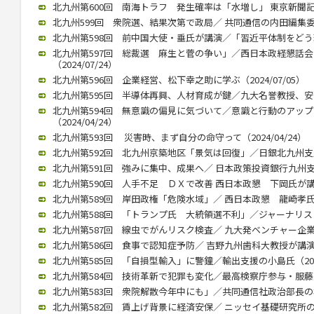
北九州第600回 南海トラフ 発生確率は「水増し」 東京新聞記者・
北九州599回 衆院選、結果次第で政局／ 共同通信の内田編集委員（2
北九州第598回 前中国大使・垂氏が講演／「習近平体制をどう理解
北九州第597回 総裁選 麻生と菅の争い」／西日本政経懇話
（2024/07/24）
北九州第596回 企業経営、松下幸之助に学ぶ（2024/07/05）
北九州第595回 半導体再興、人材育成が鍵／九大名誉教授、安浦氏が
北九州第594回 無意識の偏見に気づいて／意識と行動のアッ
（2024/04/24）
北九州第593回 災害時、まず自分の命守って（2024/04/24）
北九州第592回 北九州京築地区「景気は回復」／日銀北九州支店長
北九州第591回 強みに集中、成果へ／ 日本政策投資銀行九州支店長
北九州第590回 人手不足 ＤＸで改善 西日本政懇 下岡氏が講演（2
北九州第589回 岸田政権「危険水域」／ 西日本政懇 龍崎孝氏（20
北九州第588回 「トランプ氏 大統領選不利」／ジャーナリストの
北九州第587回 線虫でがんリスク検査／ 九大発ベンチャー企業、畠
北九州第586回 食事で認知症予防／ 吉野九州歯科大教授が講演（20
北九州第585回 「自損型輸入」に警鐘／輸出支援の小島氏（2023/
北九州第584回 技術革新で犯罪も変化／最高検察庁参与・服藤恵三氏
北九州第583回 衆院解散今年中にも」／共同通信社政治部長の杉田氏
北九州第582回 賃上げ背景に経済安保／ ニッセイ基礎研究所の矢嶋