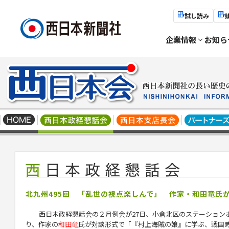
試し読み
企業情報
お知ら
北九州495回 「乱世の視点楽しんで」 作家・和田竜氏
西日本政経懇話会の２月例会が27日、小倉北区のステーション
り、作家の
和田竜
氏が対談形式で「『村上海賊の娘』に学ぶ、戦国