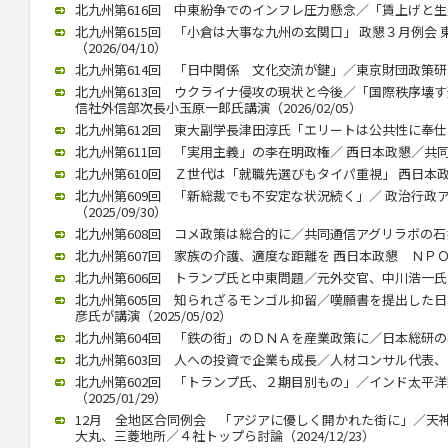
北九州第616回 中東紛争でのインフレ圧力懸念／「賃上げと生産性向
北九州第615回 「小倉は大事な九州の玄関口」 政懇３月例会
（2026/04/10）
北九州第614回 「日中関係 文化交流が鍵」／東京財団政策研究所
北九州第613回 ウクライナ侵攻の現状と今後／「国際秩序壊
信社外信部次長小玉原一郎氏講演（2026/02/05）
北九州第612回 東大副学長津田淳氏「エリートは公共性に奉仕する」
北九州第611回 「実用主義」の李在明政権／ 西日本政懇／共同通信
北九州第610回 Ｚ世代は「就職先選びもタイパ重視」 西日本政懇 
北九州第609回 「新総裁でも不安定な状況続く」／ 政治行政
（2025/09/30）
北九州第608回 コメ政策は総合的に／共同通信アグリラボの石井氏（
北九州第607回 家族の介護、適度な距離を 西日本政懇 ＮＰＯ代表
北九州第606回 トランプ氏と中東問題／元外交官、中川浩一氏が講演
北九州第605回 知られざるモンゴル抑留／嘆願書を提出した
彦氏が講演（2025/05/02）
北九州第604回 「鉄の街」のＤＮＡを産業政策に／日本総研の石川智
北九州第603回 人への投資で企業も成長／人材コンサル代表、高見氏
北九州第602回 「トランプ氏、２期目別もの」／インド太平
（2025/01/29）
12月 全地区合同例会 「アジアに優しく開かれた街に」／天
大丸、三菱地所／４社トップら討論（2024/12/23）