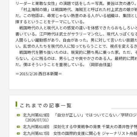
リーダーと果敢な女性」の演題で話をした＝写真。要旨は次の通り
「村上海賊の娘」は戦国時代、海賊王と呼ばれた村上武吉の娘が
だ。この物語は、尋常じゃない熱意のある人がいる組織は、集団と
揮するということをテーマにしている。
戦国時代の人と現代人との感覚の違いを体感できたらおもしろい
書いている。江戸時代は武士がサラリーマン化し、現代人っぽくな
人間らしい躍動感があり、自由があった。男に対して言いたい放題
い。乱世の人たちを現代の人に知ってもらうことで、視点を変える
戦国時代を勝ち抜いたのは、現実的に勝ち馬に乗った家。ただ、
らない。心に残るのは、男らしさや爽やかさのある人。最終的に問
だ。僕はそういうことを重視している。（岡部由佳里）
＝2015/2/28 西日本新聞＝
北九州第619回 「自分が正しい」ではついてこない／学研ロ
（2026/07/31）
北九州第618回 深刻化する中東戦争の背景 千葉大の酒井啓子特任教
北九州第617回 女性の国際的支援に関心を ジャーナリスト舟越氏 西