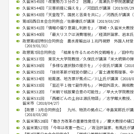
久留米545回「改憲勢力３分の２ 困難」／高瀬氏が参院選展望（20
久留米544回「災害前提に備えを」／河田氏が講演（2019/05/2
久留米543回「天皇陛下、国民と苦楽を共に」／河西氏が講演（201
第8回西日本会合同例会／佐藤優氏が講演（2019/03/29）
久留米541回「情報の偏り意識し判断を」／塚崎・久留米大教授が講演
久留米540回 「最大リスクは消費増税」／経済評論家、岩本氏が講演
政懇第8回特別合同例会 農水産輸出は１兆円視野 外国人材
（2019/01/31）
政懇第7回合同例会 「結果を作るための外交戦略を」／田中均氏が講
久留米537回 東京大大学院教授／久保氏が講演「米大統領の弾劾焦点
久留米536回 「多様な選択肢の提示を」／小安氏が講演（2018/1
久留米535回 「技術革新が経営の鍵に」／富士通常務理事、中山氏が
久留米534回 総裁選、地方票が焦点に／川上氏が講演（2018/07
久留米533回 「習近平１強で副作用も」／神田外語大、興梠教授が講
久留米532回 「米朝で核放棄合意の可能性」／早大大学院教授、李
久留米531回 「西郷どんの土台は源氏物語」／志学館大教授
留米市（2018/04/27）
【政懇：3月合同例会】 九州、物流の拠点に／寺島実郎氏が
（2018/03/28）
久留米第528回 「働き方改革の重要性発信を」／慶大教授の樋口氏講
久留米第527回 「今年は改憲一色に」／政治評論家、有馬氏が講演（2