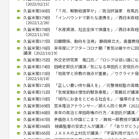
（2023/02/15）
久留米第580回 「７月、解散総選挙か」／政治評論家 有馬氏が講演
久留米第579回 「インバウンドで新たな連携を」／西日本政
（2022/12/26）
久留米第578回 「水産資源、社会全体で保護を」／西日本政
（2022/11/30）
久留米第577回 日韓関係、動向を注視」 静岡県立大、奥薗教授が講演
久留米第576回 来年度にアフターコロナ期「景気は緩やかに
講演（2022/10/19）
久留米第575回 外交史研究家 竜口氏／「ロシアは弱い国になる」（
久留米第574回 田崎史郎氏が講演／気になる岸田氏と安倍氏の関係（
久留米第573回 「地政学と宗教の視点が重要」／ウクライナ
（2022/10/18）
久留米第572回 「正しい憂い持ち備えを」／元警視総監の高橋氏が講
久留米第571回 「気候変動は慢性的緊急事態」／斎藤氏が講演（20
久留米第570回 「域内にお金をとどめる社会を」／ 循環のまちづく
久留米第569回 宮本隆治アナウンサー／誤えん防ぐ発声（2022/1
久留米第568回 来年の政治と岸田政権の行方／本田氏が講演／参院
久留米第567回 矛盾抱えた中国どこまで ／興梠一郎教授が講演（20
久留米第566回 映画監督の安武さんが講演／ 「『ありがとう』飛び
久留米第565回 ＪＡＸＡの上村氏が講演／「宇宙利用が当たり前に」