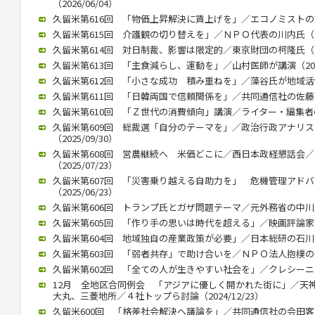
（2026/06/04）
久留米第616回 「物価上昇解決に賃上げを」／エコノミストの熊野氏
久留米第615回 介護観の切り替えを」／ＮＰＯ代表の川内氏（202
久留米第614回 対日制裁、影響は限定的／東京財団の柯隆氏（202
久留米第613回 「主食減らし、運動を」／山村医師が講演（2026/
久留米第612回 「小さな成功 積み重ねを」／藻谷氏が地域活性化で
久留米第611回 「日韓両国で信頼関係を」／共同通信社の佐藤大介氏
久留米第610回 「Ｚ世代の消費傾向」講演／ライター・編集者の稲田
久留米第609回 総裁選「自分のテーマを」／政治行政アナリ
（2025/09/30）
久留米第608回 営農継続へ 米価どこに／西日本政経懇話会
（2025/07/23）
久留米第607回 「災害乗り越える自助力を」 危機管理アド
（2025/06/23）
久留米第606回 トランプ氏とガザ問題テーマ／元外務省の中川氏が講
久留米第605回 「作り手の思いは時代を超える」／映画評論家の立花
久留米第604回 地域独自の産業政策が必要」／日本総研の石川智久氏
久留米第603回 「弱者共存」で助け合いを／ＮＰＯ法人抱樸の奥田理
久留米第602回 「全ての人が生きやすい社会を」／クレシーニ・ア
12月 全地区合同例会 「アジアに優しく開かれた街に」／天
大丸、三菱地所／４社トップら討論（2024/12/23）
久留米600回 「格差社会解決へ議論を」／共同通信社の会田客員論説