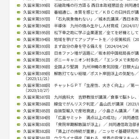
久留米第599回 石破政権の行方語る 西日本政経懇話会 共同通信の
久留米第598回 番組通じ、本質を感じて／ＫＢＣの臼井氏が講演 （
久留米第597回 「石丸現象侮れない」／城本氏講演／西日本政懇７月
久留米第596回 半導体 九州の強み生かし人材育成（2024/07/
久留米第595回 松下幸之助に学ぶ企業運営／全てを好機として／久保
久留米第594回 地域を挙げてアップデートを／小安美和氏（2024/
久留米第593回 まず自分の身を守る備えを（2024/04/24）
久留米第592回 日本ファン増が活路に／坂本前中国総局長が講演（2
久留米第591回 ポニーキャニオン村多氏／「エンタメで未知の層にも
久留米第590回 全国より堅調 九州沖縄の景気回復／日銀大山氏（2
久留米第589回 解散打てない総理／ポスト岸田浮上の気配も
（2023/11/21）
久留米第588回 チャットＧＰＴ「生産性、大きく向上」／第
（2023/10/27）
久留米第587回 九州歯科大 吉野教授が講演／食事で脳トレ、認知症
久留米第586回 線虫でがんリスク判定／ 畠山氏が講演（2023/07
久留米第585回 自損型輸入で産地衰退」／小島さん講演／「消費者
久留米第584回 「広島サミット 満点以上の成功」／共同通信永井氏
久留米第583回 「衆院早期解散論が浮上」 ／ 共同通信政治部長、
久留米第582回 「賃上げの持続が重要」／ニッセイ基礎研究所 伊藤
久留米第581回 ウクライナ侵攻「崩れる 世界の安保スキー