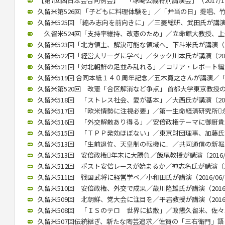
【第7回西日本会合同例会】 「塚崎公義特別講演会」（2017/12
久留米第526回 「子どもに料理体験を」／「弁当の日」提唱、竹下氏
久留米525回 「縮み志向を前向きに」／三菱総研、武田氏が講演（20
久留米524回「支持率維持、改憲のため」／立命館大教授、上久保氏
久留米523回「北方領土、解決可能な領域へ」下斗米氏が講演（201
久留米522回「経営大リーグに学べ」／タック川本氏が講演（2017/
久留米521回「対北朝鮮の足並み乱れる」／コリア・レポート編集長
久留米519回 合同本紙１４０周年記念／五木寛之さんが講演／「いま
久留米第520回 改憲「合区解消など争点」 首都大学東京教授の木村
久留米518回 「ストレス社会、愛が基本」／大西氏が講演（2017/
久留米517回 「欧米情勢に注視必要」／第一生命経済研究所永浜氏
久留米516回 「外交解散あり得る」／安倍政権テーマに御厨貴氏が講
久留米515回 「ＴＰＰ発効ほぼない」／東京財団理事、加藤氏講演（
久留米513回 「生前退位、天皇制の転機に」／共同通信の新堀氏が講
久留米513回 安倍政権年末に大勝負／飯尾教授が講演（2016/0
久留米512回 ポスト安倍レースが始まるか／神志名氏が講演（201
久留米511回 戦国武将に経営学べ／小和田氏が講演（2016/06/
久留米510回 安倍政権、外交で成果／歳川隆雄氏が講演（2016/0
久留米509回 北朝鮮、党大会に注目を／平岩教授が講演（2016/0
久留米508回 「ＩＳのテロ 世界に拡散」／政懇久留米、佐々木伸氏
久留米507回伝統継ぎ、新たな陶芸追求／佐賀の「三右衛門」語る／