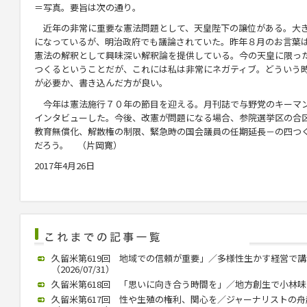
＝写真。要旨は次の通り。
近年の非常に重要な憲法問題として、天皇陛下の譲位がある。大
になっているが、明治政府でも議論されていた。昨年８月のお言葉
憲法の解釈として興味深い解釈論を提供している。今の天皇に限っ
つくるということだが、これには私は非常にネガティブ。どういう
が必要か、書き込んだ方が良い。
今年は憲法施行７０年の節目を迎える。月刊誌で与野党のキーマ
インタビューした。今後、改憲が問題になる場合、参院選挙区の合
教育無償化、解散権の制限、緊急時の国会議員の任期延長－の四つ
だろう。 （片岡寛）
2017年4月26日
久留米第619回 地域での信頼が重要」／多様性生かす経営で
（2026/07/31）
久留米第618回 「思いに向き合う時間を」／地方創生で小林味愛氏が
久留米第617回 性や生殖の権利、関心を／ジャーナリストの