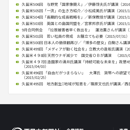
久留米506回 与野党「国家像競え」／伊藤惇夫氏が講演（2016/0
久留米505回「一流」の生き方紹介／小松成美氏が講演（2015/12
久留米504回「長期的な成長戦略を」／新保教授が講演（2015/12
久留米503回 英国との島国同盟を／宮家邦彦氏が講演（2015/10
9月合同例会 「拉致被害者早く救出を」 蓮池薫さんが講演（2015
久留米501回 若い社員の育成 お膳立ても必要（2015/07/31）
久留米500回 日本人の価値観再び／「博多の歴女」白駒さん講演 （2
久留米499回 「メディアが動く社会を」立教大の逢坂氏講演（2015
久留米４９8回 天然ウナギ減少で 国交省ＯＢが講演 （2015/05
久留米４９7回 造園家の涌井氏講演「持続可能な未来を」政懇4
（2015/04/03）
久留米496回 「自由だがつまらない」 大澤氏 貨幣への欲望
（2015/02/25）
久留米495回 地方創生地域が知恵を／篠原文也氏が講演／西日本政