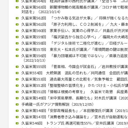
久留米第564回 経済評論家の西村氏が講演／「全治５年 コロナ後
久留米第563回 新聞博物館の尾高館長が講演／コロナ禍で軽
対話を」（2022/10/14）
久留米第562回 「つかみ取る気迫が大事」／ 将棋が強くなるために
久留米第561回 「原子力利用し、ＣＯ２削減を」／ 九大・藤本教授
久留米第560回 家業手伝い、実業の心得学ぶ／ 井島氏が渋沢栄一テ
久留米第559回 「福沢諭吉から独立心学べ」／ 福岡大の大嶋名誉教
久留米第558回 「デジタル技術で二極化が進む」／日経グループ副
久留米第557回 東京大・松本氏が講演／「環境問題の鍵は脱炭素化」
久留米第556回 「暴力団壊滅は不可能ではない」／県暴力追
（2022/10/13）
久留米第555回 「菅首相、今国会が試金石」／岩井教授が講演（20
久留米554回 大統領選 混乱の恐れも／共同通信 会田氏が講演（2
久留米第553回 過去最大雨量との比較を／気象予報士 蔵田氏が講演
久留米第552回「整理整頓の習慣化を」 かたづけ士・小松氏が講演（2
久留米第551回「情報は根拠の考察を」 久留米で政懇 呉座勇一氏が
久留米第549回「米中貿易摩擦、長期化も」対木氏が講演（2020/0
手嶋龍一氏がアジア情勢解説（2019/12/05）
久留米第548回「安部政権延長も」／本田雅俊氏が講演（2019/10
久留米第547回「消費者巻き込み議論を」／宮木氏が自動運転など講演
久留米546回 トランプ氏 再選可能性55％／安井氏講演（2019/0