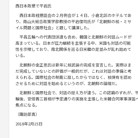
西日本政懇で平岩氏
西日本政経懇話会の２月例会が１４日、小倉北区のホテルであ
り、南山大総合政策学部教授の平岩俊司氏が「北朝鮮の核・ミサ
イル問題と国際社会」と題して講演した。
平昌五輪への代表団派遣も含め、韓国と北朝鮮の対話ムードが
高まっている。日本が圧力継続を主張する中、米国も対話の可能
性を示唆しており、南北関係を巡る日米韓の足並みが乱れ始めて
いる。
北朝鮮の金正恩氏は新年に核武装の完成を宣言した。実際はま
だ完成していないとの評価が一般的だが、これは対話の準備と考
えられる。国際社会の制裁に屈したからではなく、核保有を認め
させるために対話を始めるというのが、北朝鮮の論理だ。
北朝鮮と国際社会で、対話の捉え方が違う。この認識のずれが、平
輪後、安倍晋三首相が予定通りの実施を主張した米韓合同軍事演習
焦点になる。
（諏訪部真）
2018年2月15日