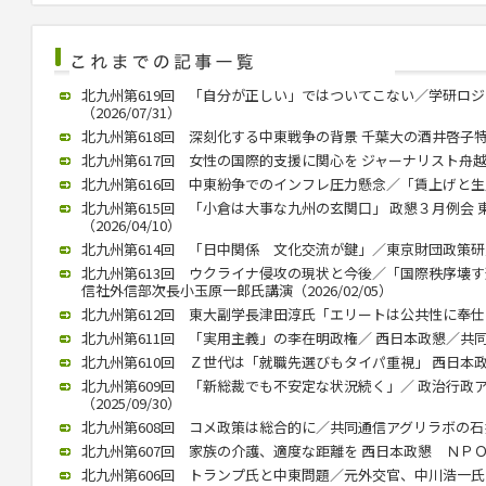
北九州第619回 「自分が正しい」ではついてこない／学研ロ
（2026/07/31）
北九州第618回 深刻化する中東戦争の背景 千葉大の酒井啓子特任教
北九州第617回 女性の国際的支援に関心を ジャーナリスト舟越氏 西
北九州第616回 中東紛争でのインフレ圧力懸念／「賃上げと生産性向
北九州第615回 「小倉は大事な九州の玄関口」 政懇３月例会
（2026/04/10）
北九州第614回 「日中関係 文化交流が鍵」／東京財団政策研究所
北九州第613回 ウクライナ侵攻の現状と今後／「国際秩序壊
信社外信部次長小玉原一郎氏講演（2026/02/05）
北九州第612回 東大副学長津田淳氏「エリートは公共性に奉仕する」
北九州第611回 「実用主義」の李在明政権／ 西日本政懇／共同通信
北九州第610回 Ｚ世代は「就職先選びもタイパ重視」 西日本政懇 
北九州第609回 「新総裁でも不安定な状況続く」／ 政治行政
（2025/09/30）
北九州第608回 コメ政策は総合的に／共同通信アグリラボの石井氏（
北九州第607回 家族の介護、適度な距離を 西日本政懇 ＮＰＯ代表
北九州第606回 トランプ氏と中東問題／元外交官、中川浩一氏が講演