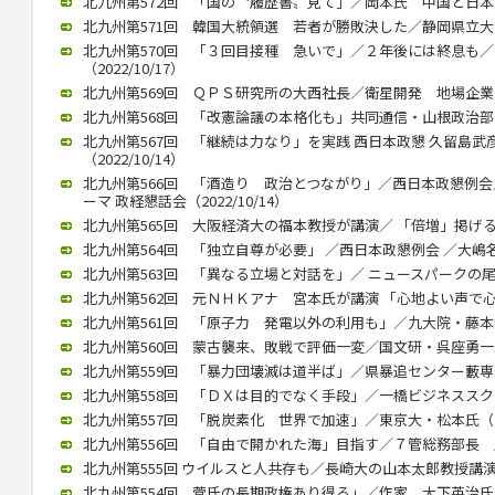
北九州第572回 「国の〝履歴書〟見て」／岡本氏 中国と日本の違い
北九州第571回 韓国大統領選 若者が勝敗決した／静岡県立大 奥
北九州第570回 「３回目接種 急いで」／２年後には終息も
（2022/10/17）
北九州第569回 ＱＰＳ研究所の大西社長／衛星開発 地場企業と連携
北九州第568回 「改憲論議の本格化も」共同通信・山根政治部長（2
北九州第567回 「継続は力なり」を実践 西日本政懇 久留島
（2022/10/14）
北九州第566回 「酒造り 政治とつながり」／西日本政懇例会
ーマ 政経懇話会（2022/10/14）
北九州第565回 大阪経済大の福本教授が講演／ 「倍増」掲げる中国
北九州第564回 「独立自尊が必要」 ／西日本政懇例会 ／大嶋名誉教
北九州第563回 「異なる立場と対話を」／ ニュースパークの尾高館
北九州第562回 元ＮＨＫアナ 宮本氏が講演 「心地よい声で心をつ
北九州第561回 「原子力 発電以外の利用も」／九大院・藤本教授（
北九州第560回 蒙古襲来、敗戦で評価一変／国文研・呉座勇一助教（
北九州第559回 「暴力団壊滅は道半ば」／県暴追センター藪専務理事
北九州第558回 「ＤＸは目的でなく手段」／一橋ビジネススクール
北九州第557回 「脱炭素化 世界で加速」／東京大・松本氏（202
北九州第556回 「自由で開かれた海」目指す／７管総務部長 馬渕氏
北九州第555回 ウイルスと人共存も／長崎大の山本太郎教授講演（20
北九州第554回 菅氏の長期政権あり得る」／作家 大下英治氏（20