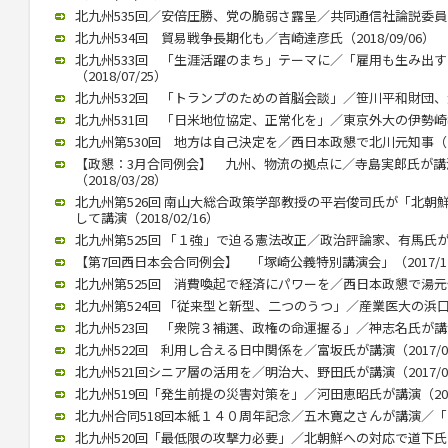
北九州535回／安倍圧勝、党の脆弱さ露呈／共同通信社論説委員の柿
北九州534回 貿易戦争長期化も／吉崎達彦氏（2018/09/06）
北九州533回 「生涯活躍のまち」テーマに／「雇用も生み出
（2018/07/25）
北九州532回 「トランプのための首脳会談」／笹川平和財団、渡部
北九州531回 「日米地位協定、正常化を」／東京外大の伊勢崎教授（
北九州第530回 地方は自己決定を／西日本政懇で北川元知事（201
【政懇：3月合同例会】 九州、物流の拠点に／寺島実郎氏が
（2018/03/28）
北九州第526回 南山大総合政策学部教授の平岩俊司氏が「北朝
して講演（2018/02/16）
北九州第525回 「１強」で迫る憲法改正／政治評論家、有馬氏が講演（
【第7回西日本会合同例会】 「塚崎公義特別講演会」（2017/12
北九州第525回 消費喚起で経済にパワーを／西日本政懇で湯元健治氏
北九州第524回 「従来型と新型、二つのうつ」／産業医大の浜口教授
北九州523回 「衆院３補選、政権の命運握る」／神志名氏が講演（2
北九州522回 利用し合える日中関係を／富坂氏が講演（2017/07
北九州521回シニア層の活用を／明治大、野田氏が講演（2017/06
北九州519回「発生前提の災害対策を」／河田恵昭氏が講演（2017/
北九州合同518回本紙１４０周年記念／五木寛之さんが講演／「いま
北九州520回「最低限の攻撃力必要」／北朝鮮への対応で道下氏 政