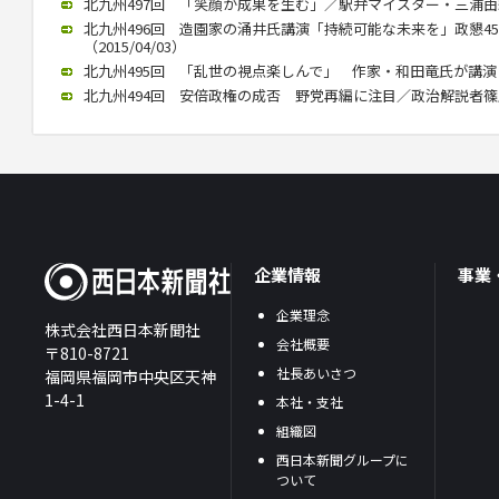
北九州497回 「笑顔が成果を生む」／駅弁マイスター・三浦由紀江氏
北九州496回 造園家の涌井氏講演「持続可能な未来を」政懇4
（2015/04/03）
北九州495回 「乱世の視点楽しんで」 作家・和田竜氏が講演（20
北九州494回 安倍政権の成否 野党再編に注目／政治解説者篠原氏講
企業情報
事業
企業理念
株式会社西日本新聞社
会社概要
〒810-8721
社長あいさつ
福岡県福岡市中央区天神
1-4-1
本社・支社
組織図
西日本新聞グループに
ついて