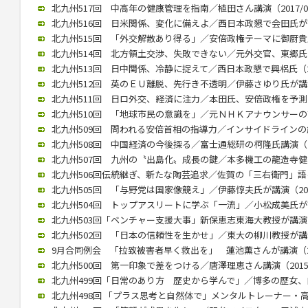
北九州517回 中高年の健康管理を指南／植田さん講演（2017/02
北九州516回 日米関係、変化に備えよ／西日本政懇で会田氏が講演（
北九州515回 「外交解散あり得る」／安倍政権テーマに御厨貴氏が講
北九州514回 北方領土交渉、失敗できない／元外交官、東郷氏が講演
北九州513回 日中関係、冷静に捉えて／西日本政懇で興梠氏（201
北九州512回 英のＥＵ離脱、先行き不透明／伊藤さゆり氏が講演（2
北九州511回 日ロ外交、経済に注力／本田氏、安倍政権を予測（20
北九州510回 「地球市民の意識を」／元ＮＨＫアナウンサーの古屋氏
北九州509回 問われる安倍首相の指導力／インサイドラインの歳川氏
北九州508回 中国経済の今後探る／富士通総研の柯隆氏講演（201
北九州507回 九州の〝出島化〟成長の鍵／本多機工の龍造寺健介氏が
北九州506回伝統継ぎ、新たな陶芸追求／佐賀の「三右衛門」語る／
北九州505回 「与野党は国家像競え」／伊藤惇夫氏が講演（2016/
北九州504回 トップアスリートに学ぶ「一流」／小松成美氏が講演（
北九州503回「ベンチャー支援大事」新保恵志東海大教授が講演（20
北九州502回 「日本の信頼性を生かせ」／東大の柳川教授が講演（2
9月合同例会 「拉致被害者早く救出を」 蓮池薫さんが講演（2015
北九州500回 第一印象で差をつける／唐澤理恵さん講演（2015/0
北九州499回「日常のあり方 歴史から学んで」／博多の歴女、白駒さ
北九州498回 「プラス思考と自然体で」メンタルトレーナー・高畑好