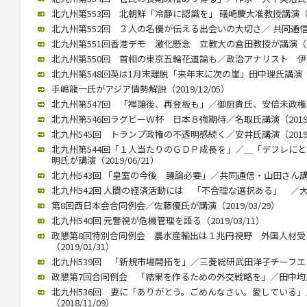
北九州第553回 北朝鮮「冷静に認識を」 礒崎慶大准教授講演（202
北九州第552回 ３人の名優が伝える出会いの大切さ／ 共同通信の立
北九州第551回香港デモ 激化懸念 立教大の倉田教授が講演（202
北九州第550回 首相の東京五輪花道論も／政治アナリスト 伊藤惇夫
北九州第548回英は1月末離脱「来年末に次の崖」田中理氏講演（202
手嶋龍一氏がアジア情勢解説（2019/12/05）
北九州第547回 「禅譲後、再登板も」／御厨貴氏、安倍未政権語る（
北九州第546回ラグビーＷ杯 日本８強期待／名取氏講演（2019/1
北九州545回 トランプ政権の不透明感続く／安井氏講演（2019/0
北九州第544回「１人当たりのＧＤＰ成長を」／＿「デフレに
明氏が講演（2019/06/21）
北九州543回 「皇室の今後 議論必要」／共同通信・山田さん講演（2
北九州542回 人間の経済活動には 「不合理な選択ある」 ／大江さ
第8回西日本会合同例会／佐藤優氏が講演（2019/03/29）
北九州540回 元警視が危機管理を語る（2019/03/11）
政懇第8回特別合同例会 農水産輸出は１兆円視野 外国人材
（2019/01/31）
北九州539回 「新規市場開拓を」／三菱総研武田洋子チーフエコノミ
政懇第7回合同例会 「結果を作るための外交戦略を」／田中均氏が講
北九州536回 妻に「ありがとう。ごめんなさい。愛している
（2018/11/09）