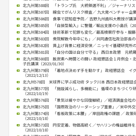
北九州第588回 「トランプ氏 大統領選不利」／ジャーナリストの
北九州第587回 線虫でがんリスク検査／ 九大発ベンチャー企業、畠
北九州第586回 食事で認知症予防／ 吉野九州歯科大教授が講演（20
北九州第585回 「自損型輸入」に警鐘／輸出支援の小島氏（2023/
北九州第584回 技術革新で犯罪も変化／最高検察庁参与・服藤恵三氏
北九州第583回 衆院解散今年中にも」／共同通信社政治部長の杉田氏
北九州第582回 賃上げ背景に経済安保／ ニッセイ基礎研究所の矢嶋
北九州第581回 「自分の国は自分で守る」 西日本政懇 元統幕長折
北九州第580回 脱炭素へ時間との闘い 政経懇話会１月例会・
子氏講演（2023/01/30）
北九州第579回 「着地点決めず手を動かす」 政経懇話会 イ
（2022/12/13）
北九州578回 米球界に学ぶ成功術 タック川本 西日本政経懇話会 １
北九州第577回 「施設減らし、多機能に」 循環のまちづくり
（2022/10/19）
北九州第576回 「景気は緩やかな回復継続」／経済調査会社の小林氏
北九州第575回 「国際政治のリーダーシップ重要」／米中外交史研
北九州第574回 「看板政策に本腰」／岸田政権の課題 ／ 政
（2022/10/18）
北九州第573回 円安定着、物価高続く／サハリンの権益維持
（2022/10/18）