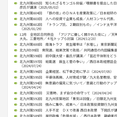
北九州第605回 知られざるモンゴル抑留／嘆願書を提出した
彦氏が講演（2025/05/02）
北九州第604回 「鉄の街」のＤＮＡを産業政策に／日本総研の石川智
北九州第603回 人への投資で企業も成長／人材コンサル代表、高見氏
北九州第602回 「トランプ氏、２期目別もの」／インド太平
（2025/01/29）
12月 全地区合同例会 「アジアに優しく開かれた街に」／天
大丸、三菱地所／４社トップら討論（2024/12/23）
北九州第600回 南海トラフ 発生確率は「水増し」 東京新聞記者・
北九州599回 衆院選、結果次第で政局／ 共同通信の内田編集委員（2
北九州第598回 前中国大使・垂氏が講演／「習近平体制をどう理解
北九州第597回 総裁選 麻生と菅の争い」／西日本政経懇話
（2024/07/24）
北九州第596回 企業経営、松下幸之助に学ぶ（2024/07/05）
北九州第595回 半導体再興、人材育成が鍵／九大名誉教授、安浦氏が
北九州第594回 無意識の偏見に気づいて／意識と行動のアッ
（2024/04/24）
北九州第593回 災害時、まず自分の命守って（2024/04/24）
北九州第592回 北九州京築地区「景気は回復」／日銀北九州支店長
北九州第591回 強みに集中、成果へ／ 日本政策投資銀行九州支店長
北九州第590回 人手不足 ＤＸで改善 西日本政懇 下岡氏が講演（2
北九州第589回 岸田政権「危険水域」／ 西日本政懇 龍崎孝氏（20