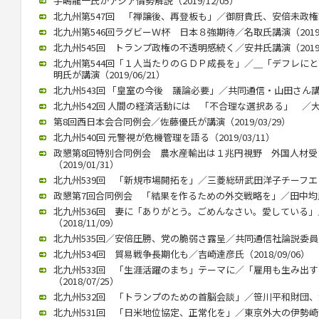
手嶋龍一氏がアジア情勢解説（2019/12/05）
北九州第547回 「禅譲後、再登板も」／御厨貴氏、安倍未政権語る（
北九州第546回ラグビーＷ杯 日本８強期待／名取氏講演（2019/1
北九州545回 トランプ政権の不透明感続く／安井氏講演（2019/0
北九州第544回「１人当たりのＧＤＰ成長を」／＿「デフレに
明氏が講演（2019/06/21）
北九州543回 「皇室の今後 議論必要」／共同通信・山田さん講演（2
北九州542回 人間の経済活動には 「不合理な選択ある」 ／大江さ
第8回西日本会合同例会／佐藤優氏が講演（2019/03/29）
北九州540回 元警視が危機管理を語る（2019/03/11）
政懇第8回特別合同例会 農水産輸出は１兆円視野 外国人材
（2019/01/31）
北九州539回 「新規市場開拓を」／三菱総研武田洋子チーフエコノミ
政懇第7回合同例会 「結果を作るための外交戦略を」／田中均氏が講
北九州536回 妻に「ありがとう。ごめんなさい。愛している
（2018/11/09）
北九州535回／安倍圧勝、党の脆弱さ露呈／共同通信社論説委員の柿
北九州534回 貿易戦争長期化も／吉崎達彦氏（2018/09/06）
北九州533回 「生涯活躍のまち」テーマに／「雇用も生み出
（2018/07/25）
北九州532回 「トランプのための首脳会談」／笹川平和財団、渡部
北九州531回 「日米地位協定、正常化を」／東京外大の伊勢崎教授（