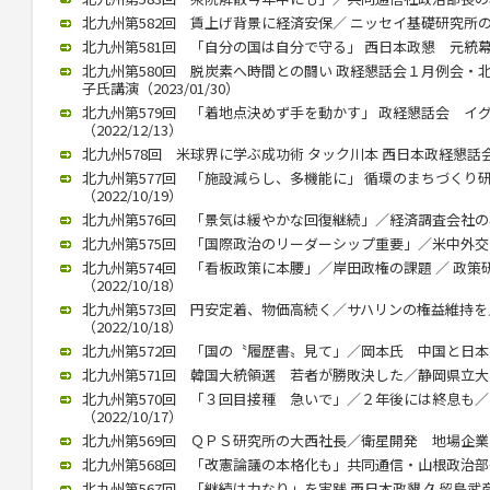
北九州第582回 賃上げ背景に経済安保／ ニッセイ基礎研究所の矢嶋
北九州第581回 「自分の国は自分で守る」 西日本政懇 元統幕長折
北九州第580回 脱炭素へ時間との闘い 政経懇話会１月例会・
子氏講演（2023/01/30）
北九州第579回 「着地点決めず手を動かす」 政経懇話会 イ
（2022/12/13）
北九州578回 米球界に学ぶ成功術 タック川本 西日本政経懇話会 １
北九州第577回 「施設減らし、多機能に」 循環のまちづくり
（2022/10/19）
北九州第576回 「景気は緩やかな回復継続」／経済調査会社の小林氏
北九州第575回 「国際政治のリーダーシップ重要」／米中外交史研
北九州第574回 「看板政策に本腰」／岸田政権の課題 ／ 政
（2022/10/18）
北九州第573回 円安定着、物価高続く／サハリンの権益維持
（2022/10/18）
北九州第572回 「国の〝履歴書〟見て」／岡本氏 中国と日本の違い
北九州第571回 韓国大統領選 若者が勝敗決した／静岡県立大 奥
北九州第570回 「３回目接種 急いで」／２年後には終息も
（2022/10/17）
北九州第569回 ＱＰＳ研究所の大西社長／衛星開発 地場企業と連携
北九州第568回 「改憲論議の本格化も」共同通信・山根政治部長（2
北九州第567回 「継続は力なり」を実践 西日本政懇 久留島