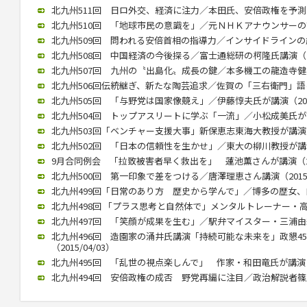
北九州511回 日ロ外交、経済に注力／本田氏、安倍政権を予測（20
北九州510回 「地球市民の意識を」／元ＮＨＫアナウンサーの古屋氏
北九州509回 問われる安倍首相の指導力／インサイドラインの歳川氏
北九州508回 中国経済の今後探る／富士通総研の柯隆氏講演（201
北九州507回 九州の〝出島化〟成長の鍵／本多機工の龍造寺健介氏が
北九州506回伝統継ぎ、新たな陶芸追求／佐賀の「三右衛門」語る／
北九州505回 「与野党は国家像競え」／伊藤惇夫氏が講演（2016/
北九州504回 トップアスリートに学ぶ「一流」／小松成美氏が講演（
北九州503回「ベンチャー支援大事」新保恵志東海大教授が講演（20
北九州502回 「日本の信頼性を生かせ」／東大の柳川教授が講演（2
9月合同例会 「拉致被害者早く救出を」 蓮池薫さんが講演（2015
北九州500回 第一印象で差をつける／唐澤理恵さん講演（2015/0
北九州499回「日常のあり方 歴史から学んで」／博多の歴女、白駒さ
北九州498回 「プラス思考と自然体で」メンタルトレーナー・高畑好
北九州497回 「笑顔が成果を生む」／駅弁マイスター・三浦由紀江氏
北九州496回 造園家の涌井氏講演「持続可能な未来を」政懇4
（2015/04/03）
北九州495回 「乱世の視点楽しんで」 作家・和田竜氏が講演（20
北九州494回 安倍政権の成否 野党再編に注目／政治解説者篠原氏講