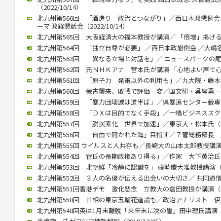
（2022/10/14）
北九州第566回 「酒造り 政治とつながり」／西日本政懇例会
ーマ 政経懇話会（2022/10/14）
北九州第565回 大阪経済大の福本教授が講演／ 「倍増」掲げる中国
北九州第564回 「独立自尊が必要」 ／西日本政懇例会 ／大嶋名誉教
北九州第563回 「異なる立場と対話を」／ ニュースパークの尾高館
北九州第562回 元ＮＨＫアナ 宮本氏が講演 「心地よい声で心をつ
北九州第561回 「原子力 発電以外の利用も」／九大院・藤本教授（
北九州第560回 蒙古襲来、敗戦で評価一変／国文研・呉座勇一助教（
北九州第559回 「暴力団壊滅は道半ば」／県暴追センター藪専務理事
北九州第558回 「ＤＸは目的でなく手段」／一橋ビジネススクール
北九州第557回 「脱炭素化 世界で加速」／東京大・松本氏（202
北九州第556回 「自由で開かれた海」目指す／７管総務部長 馬渕氏
北九州第555回 ウイルスと人共存も／長崎大の山本太郎教授講演（20
北九州第554回 菅氏の長期政権あり得る」／作家 大下英治氏（20
北九州第553回 北朝鮮「冷静に認識を」 礒崎慶大准教授講演（202
北九州第552回 ３人の名優が伝える出会いの大切さ／ 共同通信の立
北九州第551回香港デモ 激化懸念 立教大の倉田教授が講演（202
北九州第550回 首相の東京五輪花道論も／政治アナリスト 伊藤惇夫
北九州第548回英は1月末離脱「来年末に次の崖」田中理氏講演（202