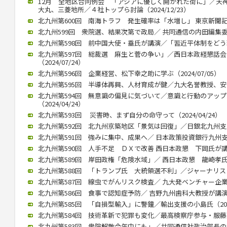
12月 全地区合同例会 「アジアに優しく開かれた街に」／天
大丸、三菱地所／４社トップら討論（2024/12/23）
北九州第600回 南海トラフ 発生確率は「水増し」 東京新聞記者・
北九州599回 衆院選、結果次第で政局／ 共同通信の内田編集委員（2
北九州第598回 前中国大使・垂氏が講演／「習近平体制をどう理解
北九州第597回 総裁選 麻生と菅の争い」／西日本政経懇話
（2024/07/24）
北九州第596回 企業経営、松下幸之助に学ぶ（2024/07/05）
北九州第595回 半導体再興、人材育成が鍵／九大名誉教授、安浦氏が
北九州第594回 無意識の偏見に気づいて／意識と行動のアッ
（2024/04/24）
北九州第593回 災害時、まず自分の命守って（2024/04/24）
北九州第592回 北九州京築地区「景気は回復」／日銀北九州支店長
北九州第591回 強みに集中、成果へ／ 日本政策投資銀行九州支店長
北九州第590回 人手不足 ＤＸで改善 西日本政懇 下岡氏が講演（2
北九州第589回 岸田政権「危険水域」／ 西日本政懇 龍崎孝氏（20
北九州第588回 「トランプ氏 大統領選不利」／ジャーナリストの
北九州第587回 線虫でがんリスク検査／ 九大発ベンチャー企業、畠
北九州第586回 食事で認知症予防／ 吉野九州歯科大教授が講演（20
北九州第585回 「自損型輸入」に警鐘／輸出支援の小島氏（2023/
北九州第584回 技術革新で犯罪も変化／最高検察庁参与・服藤恵三氏
北九州第583回 衆院解散今年中にも」／共同通信社政治部長の杉田氏