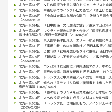
北九州第617回 女性の国際的支援に関心を ジャーナリスト舟越氏 西
北九州第616回 中東紛争でのインフレ圧力懸念／「賃上げと生産性向
北九州第615回 「小倉は大事な九州の玄関口」 政懇３月例会
（2026/04/10）
北九州第614回 「日中関係 文化交流が鍵」／東京財団政策研究所
北九州第613回 ウクライナ侵攻の現状と今後／「国際秩序壊
信社外信部次長小玉原一郎氏講演（2026/02/05）
北九州第612回 東大副学長津田淳氏「エリートは公共性に奉仕する」
北九州第611回 「実用主義」の李在明政権／ 西日本政懇／共同通信
北九州第610回 Ｚ世代は「就職先選びもタイパ重視」 西日本政懇 
北九州第609回 「新総裁でも不安定な状況続く」／ 政治行政
（2025/09/30）
北九州第608回 コメ政策は総合的に／共同通信アグリラボの石井氏（
北九州第607回 家族の介護、適度な距離を 西日本政懇 ＮＰＯ代表
北九州第606回 トランプ氏と中東問題／元外交官、中川浩一氏が講演
北九州第605回 知られざるモンゴル抑留／嘆願書を提出した
彦氏が講演（2025/05/02）
北九州第604回 「鉄の街」のＤＮＡを産業政策に／日本総研の石川智
北九州第603回 人への投資で企業も成長／人材コンサル代表、高見氏
北九州第602回 「トランプ氏、２期目別もの」／インド太平
（2025/01/29）