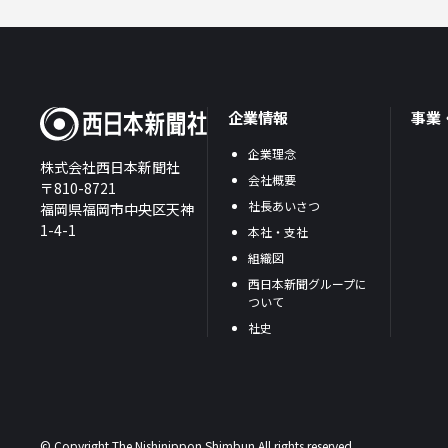
企業情報
事業
企業理念
株式会社西日本新聞社
会社概要
〒810-8721
社長あいさつ
福岡県福岡市中央区天神
1-4-1
本社・支社
組織図
西日本新聞グループに
ついて
社史
© Copyright The Nishinippon Shimbun.All rights reserved.