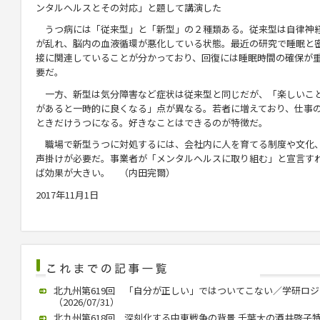
ンタルヘルスとその対応」と題して講演した
うつ病には「従来型」と「新型」の２種類ある。従来型は自律神
が乱れ、脳内の血液循環が悪化している状態。最近の研究で睡眠と
接に関連していることが分かっており、回復には睡眠時間の確保が
要だ。
一方、新型は気分障害など症状は従来型と同じだが、「楽しいこ
があると一時的に良くなる」点が異なる。若者に増えており、仕事
ときだけうつになる。好きなことはできるのが特徴だ。
職場で新型うつに対処するには、会社内に人を育てる制度や文化
声掛けが必要だ。事業者が「メンタルヘルスに取り組む」と宣言す
ば効果が大きい。 （内田完爾）
2017年11月1日
北九州第619回 「自分が正しい」ではついてこない／学研ロ
（2026/07/31）
北九州第618回 深刻化する中東戦争の背景 千葉大の酒井啓子特任教