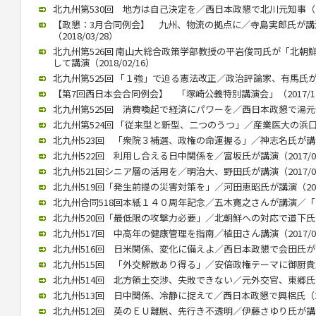
北九州第530回 地方は自己決定を／西日本政懇で北川元知事（201
【政懇：3月合同例会】 九州、物流の拠点に／寺島実郎氏が
（2018/03/28）
北九州第526回 南山大総合政策学部教授の平岩俊司氏が「北朝
して講演（2018/02/16）
北九州第525回 「１強」で迫る憲法改正／政治評論家、有馬氏が講演（
【第7回西日本会合同例会】 「塚崎公義特別講演会」（2017/12
北九州第525回 消費喚起で経済にパワーを／西日本政懇で湯元健治氏
北九州第524回 「従来型と新型、二つのうつ」／産業医大の浜口教授
北九州523回 「衆院３補選、政権の命運握る」／神志名氏が講演（2
北九州522回 利用し合える日中関係を／富坂氏が講演（2017/07
北九州521回シニア層の活用を／明治大、野田氏が講演（2017/06
北九州519回「発生前提の災害対策を」／河田恵昭氏が講演（2017/
北九州合同518回本紙１４０周年記念／五木寛之さんが講演／「いま
北九州520回「最低限の攻撃力必要」／北朝鮮への対応で道下氏 政
北九州517回 中高年の健康管理を指南／植田さん講演（2017/02
北九州516回 日米関係、変化に備えよ／西日本政懇で会田氏が講演（
北九州515回 「外交解散あり得る」／安倍政権テーマに御厨貴氏が講
北九州514回 北方領土交渉、失敗できない／元外交官、東郷氏が講演
北九州513回 日中関係、冷静に捉えて／西日本政懇で興梠氏（201
北九州512回 英のＥＵ離脱、先行き不透明／伊藤さゆり氏が講演（2