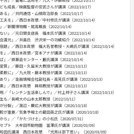
分」／蓄電に活用を／九大・伊藤教授（2022/10/17）
も成長／映画監督の安武さんが講演（2022/10/17）
る」／共同通信・山根政治部長（2022/10/17）
夫を」／西日本政懇／中村修氏が講演（2022/10/14）
／新聞博物館・尾高館長（2022/10/14）
い」／元日銀支店長 福本氏が講演（2022/10/14）
還元」／井島氏 渋沢栄一の功績紹介（2022/10/14）
宿題」／西日本政懇 福大名誉教授・大嶋氏が講演（2022/10/14）
」／西日本政懇／宮本アナが講演（2022/10/14）
」／県暴追センター・藪氏講演（2022/10/14）
質」／藤田・久留米大教授が講演（2022/10/13）
軟に」／九大院・藤本教授が講演（2022/10/13）
あり」／金融情報会社副社長・高見氏が講演（2022/10/13）
」／西日本政懇 興梠教授が講演（2022/10/13）
用／「レンチン生活楽しんで」／村上祥子さん講演（2022/10/13）
も／長崎大の山本太郎教授（2022/10/11）
分裂」／渡辺・慶応大教授が講演（2020/10/18）
較が重要／気象予報士の蔵田英之氏が講演（2020/10/18）
ら」／「かたづけ士」の小松氏（2020/07/31）
プト 大牟田市動物園 冨澤氏が講演（2020/03/09）
和田氏講演 西日本政懇 「光秀は部下思い」（2020/03/09）