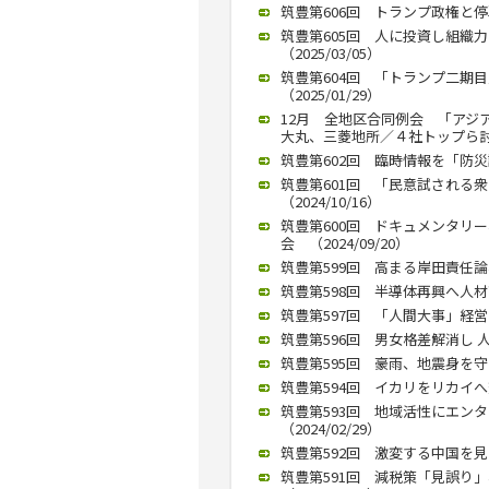
筑豊第606回 トランプ政権と停戦の
筑豊第605回 人に投資し組織
（2025/03/05）
筑豊第604回 「トランプ二期
（2025/01/29）
12月 全地区合同例会 「アジ
大丸、三菱地所／４社トップら討論（
筑豊第602回 臨時情報を「防災訓
筑豊第601回 「民意試される
（2024/10/16）
筑豊第600回 ドキュメンタリ
会 （2024/09/20）
筑豊第599回 高まる岸田責任論、
筑豊第598回 半導体再興へ人材育成
筑豊第597回 「人間大事」経営の
筑豊第596回 男女格差解消し 人
筑豊第595回 豪雨、地震身を守る行
筑豊第594回 イカリをリカイへ変
筑豊第593回 地域活性にエン
（2024/02/29）
筑豊第592回 激変する中国を見つ
筑豊第591回 減税策「見誤り