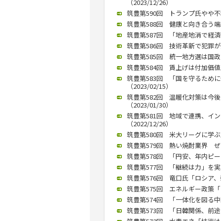
（2023/12/26）
筑豊第590回 トランプ氏やや不
筑豊第588回 健康と向き合う端緒
筑豊第587回 「地産地消で経済回
筑豊第586回 技術革新で犯罪が変
筑豊第585回 統一地方選は国政に
筑豊第584回 賃上げは付加価値
筑豊第583回 「国を守るため
（2023/02/15）
筑豊第582回 温暖化対策は今
（2023/01/30）
筑豊第581回 地域で連携、イ
（2022/12/26）
筑豊第580回 米大リーグに学ぶ成
筑豊第579回 熱い焼酎業界 ぜ
筑豊第578回 「円安、年内ピーク
筑豊第577回 「継続は力」を実
筑豊第576回 竜口氏「ロシア、弱
筑豊第575回 エネルギー政策「
筑豊第574回 「一体化を図る中国
筑豊第573回 「日韓関係、前途多