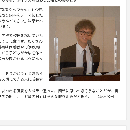
からみそ汁の作り方を教わった娘との暮らしを
はなちゃんのみそ汁」の原
る
取り組み
をテ
ーマ
にした
『めんどくさい』は幸せへ
の通り。
小学校で校長を務めていた
しそうに食べず、たくさん
当初は保護者や同僚教員に
んだら子どもがかゆを作っ
の声が聞かれるようになっ
「ありがとう」と褒めら
も大切にできる人に成長す
まつわる風景をカメラで追った。簡単に思いつきそうなことだが、実
ブスの卵」。「弁当の日」はそんな取り組みだと思う。 （坂本公司）