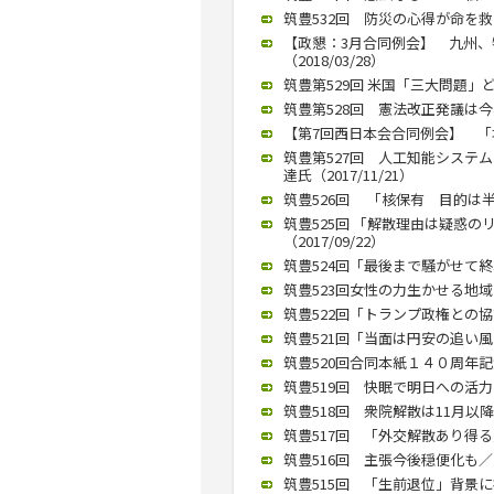
筑豊532回 防災の心得が命を救
【政懇：3月合同例会】 九州
（2018/03/28）
筑豊第529回 米国「三大問題」ど
筑豊第528回 憲法改正発議は今年
【第7回西日本会合同例会】 「塚崎
筑豊第527回 人工知能システ
達氏（2017/11/21）
筑豊526回 「核保有 目的は半島
筑豊525回 「解散理由は疑惑
（2017/09/22）
筑豊524回「最後まで騒がせて終わ
筑豊523回女性の力生かせる地域に／
筑豊522回「トランプ政権との協調
筑豊521回「当面は円安の追い風も
筑豊520回合同本紙１４０周年記
筑豊519回 快眠で明日への活力を
筑豊518回 衆院解散は11月以降
筑豊517回 「外交解散あり得る」
筑豊516回 主張今後穏便化も／西
筑豊515回 「生前退位」背景に複