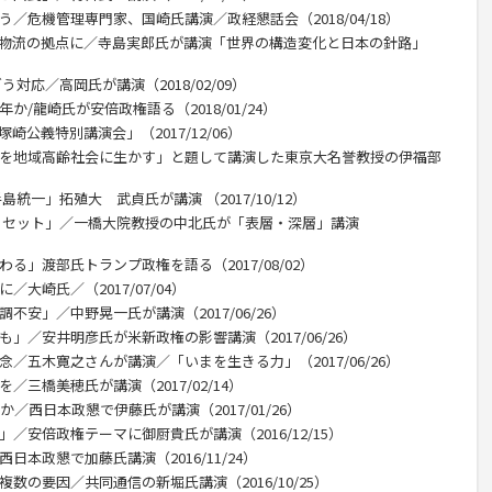
う／危機管理専門家、国崎氏講演／政経懇話会（2018/04/18）
、物流の拠点に／寺島実郎氏が講演「世界の構造変化と日本の針路」
う対応／高岡氏が講演（2018/02/09）
か/龍崎氏が安倍政権語る（2018/01/24）
公義特別講演会」（2017/12/06）
ムを地域高齢社会に生かす」と題して講演した東京大名誉教授の伊福部
統一」拓殖大 武貞氏が講演 （2017/10/12）
のリセット」／一橋大院教授の中北氏が「表層・深層」講演
る」渡部氏トランプ政権を語る（2017/08/02）
大崎氏／（2017/07/04）
不安」／中野晃一氏が講演（2017/06/26）
」／安井明彦氏が米新政権の影響講演（2017/06/26）
念／五木寛之さんが講演／「いまを生きる力」（2017/06/26）
／三橋美穂氏が講演（2017/02/14）
か／西日本政懇で伊藤氏が講演（2017/01/26）
／安倍政権テーマに御厨貴氏が講演（2016/12/15）
日本政懇で加藤氏講演（2016/11/24）
数の要因／共同通信の新堀氏講演（2016/10/25）