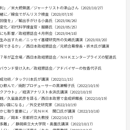
利」／米大統領選／ジャーナリストの津山さん（2023/10/27）
に／線虫でがんリスク検査（2023/07/19）
復を」／輸出手がける小島氏（2023/06/26）
化／初代科学捜査官・服藤氏（2023/05/25）
も影響／政経懇話会４月例会（2023/04/18）
生み出すため／ニッセイ基礎研究所の矢嶋氏講演（2023/03/20）
に何できるか」／西日本政経懇話会／元統合幕僚長・折木氏が講演
後７年が正念場／西日本政経懇話会／ＮＨＫエンタープライズの堅達氏
ンバウンド受け入れ／政経懇話会／アドバイザーの牧香代子氏
功術／タック川本氏が講演（2022/11/15）
ひ飲んで／焼酎プロデューサーの黒瀬暢子氏（2022/10/19）
アウト」／経済アナリスト永浜氏講演（2022/10/19）
践／久留島武彦を語る／西日本政懇で金成妍館長（2022/10/19）
い国になる」／外交史研究家（2022/10/19）
かじ取り重要に」／元ＮＨＫ 関口氏が講演（2022/10/18）
」／岡本・京都府立大教授（2022/10/17）
難」／ 静岡県立大大学院・奥薗氏講演（2022/10/17）