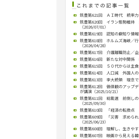
筑豊第621回 ＡＩ時代 統率力が
筑豊第620回 イラン態勢維持
（2026/07/01）
筑豊第619回 認知の癖知り情報吟
筑豊第618回 ホルムズ海峡／
（2026/04/28）
筑豊第617回 介護離職防止／企業
筑豊第616回 新たな対中関係 模
筑豊第615回 ５０代からは主食半
筑豊第614回 人口減 外国人の力
筑豊第613回 李大統領 理念で動
筑豊第612回 価値観のアップ
が講演（2025/10/21）
筑豊第611回 総裁選 前倒し
（2025/09/30）
筑豊第610回 「経済の転換点 九
筑豊第609回 「災害 求めら
（2025/06/23）
筑豊第608回 理解し、生きやすい
筑豊第607回 映画から見える韓国