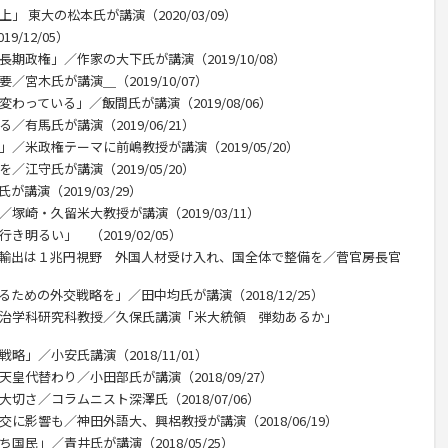
」 東大の松本氏が講演（2020/03/09）
/12/05）
期政権」／作家の大下氏が講演（2019/10/08）
／宮木氏が講演＿（2019/10/07）
わっている」／飯間氏が講演（2019/08/06）
／有馬氏が講演（2019/06/21）
／米政権テーマに前嶋教授が講演（2019/05/20）
／江守氏が講演（2019/05/20）
講演（2019/03/29）
塚崎・久留米大教授が講演（2019/03/11）
き明るい」 （2019/02/05）
産輸出は１兆円視野 外国人材受け入れ、国全体で整備を／菅官房長官
ための外交戦略を」／田中均氏が講演（2018/12/25）
政治学科研究科教授／久保氏講演「米大統領 弾劾あるか」
略」／小安氏講演（2018/11/01）
皇代替わり／小田部氏が講演（2018/09/27）
切さ／コラムニスト深澤氏（2018/07/06）
交に影響も／神田外語大、興梠教授が講演（2018/06/19）
国民」／青井氏が講演（2018/05/25）