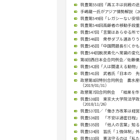
筑豊第550回「再エネは挑戦の途上
手嶋龍一氏がアジア情勢解説（2019
筑豊第549回「レガシーない安倍長
筑豊第548回高齢者の移動手段重要
筑豊547回「言葉はあらゆる所で変
筑豊546回 衆参ダブル選ありうる
筑豊545回「中国問題長引くかも」
筑豊544回脱炭素化へ常識の変化を
第8回西日本会合同例会／佐藤優氏が
筑豊542回「人は間違える動物」／
筑豊541回 武者氏「日本の 先行
政懇第8回特別合同例会 農水
（2019/01/31）
政懇第7回合同例会 「結果を作る
筑豊538回 東京大大学院法学
（2018/11/26）
筑豊537回／「働き方改革は経営戦
筑豊536回 「不安は過密日程」天
筑豊535回 「他人の言葉」知る大
筑豊534回 習氏「１強体制」外
筑豊533回 憲法守るのは「私たち