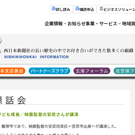
試し読み
購読申込
ビジネスソリュー
企業情報
お知らせ
事業・サービス
地域
で子ども成長／映画監督の安武さんが講演
、飯塚市であり、映画監督の
安武
信吾
氏＝宮若市出身＝が講演した。