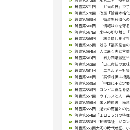
筑豊第572回 水素エネ「技術は十
筑豊第571回 「弁当の日」で子ど
筑豊第570回 改憲「論議本格化あ
筑豊第569回 「循環型経済への工
筑豊第568回 「情報は命を守る」
筑豊第567回 米中の切り離し「な
筑豊第566回 「利益惜しまず社会
筑豊第565回 残る「福沢諭吉の
筑豊第564回 人に届く声と言葉を
筑豊第563回 「暴力団壊滅道半ば
筑豊第562回 「自己責任の意味変
筑豊第561回 「エネルギー対策柔
筑豊第560回 「高値株価は根拠
筑豊第559回 「中国に不安定要素
筑豊第558回 コンビニ食品を活
筑豊第557回 ウイルスと人 共生
筑豊第556回 米大統領選「民意が
筑豊第555回 過去の雨量との比
筑豊第554回「１日１５分の整理か
筑豊第553回「動物福祉」がコンセ
筑豊第552回大河の時代考証、小