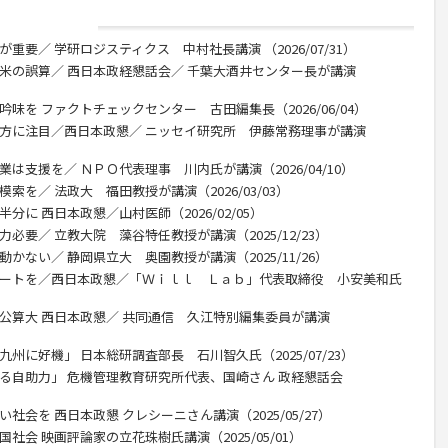
重要／ 学研ロジスティクス 中村社長講演 （2026/07/31）
 米の誤算／ 西日本政経懇話会／ 千葉大酒井センター長が講演
味を ファクトチェックセンター 古田編集長（2026/06/04）
行方に注目／西日本政懇／ ニッセイ研究所 伊藤常務理事が講演
は支援を／ ＮＰＯ代表理事 川内氏が講演（2026/04/10）
索を／ 法政大 福田教授が講演（2026/03/03）
分に 西日本政懇／山村医師（2026/02/05）
必要／ 立教大院 藻谷特任教授が講演（2025/12/23）
かない／ 静岡県立大 奥園教授が講演（2025/11/26）
デートを／西日本政懇／「Ｗｉｌｌ Ｌａｂ」代表取締役 小安美和氏
の公算大 西日本政懇／ 共同通信 久江特別編集委員が講演
州に好機」 日本総研調査部長 石川智久氏（2025/07/23）
れる自助力」 危機管理教育研究所代表、国崎さん 政経懇話会
社会を 西日本政懇 クレシーニさん講演（2025/05/27）
社会 映画評論家の立花珠樹氏講演（2025/05/01）