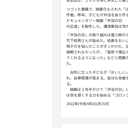
安武
氏は、２００８年に早世した妻
つづ
った書籍で、映画化もされた「
作者。昨年、子どもが弁当を自ら作
ドキュメンタリー映画「弁当の日 
の近道」を製作した。講
演要旨は次
「弁当の日」の取り組みは香川県の
竹下和男さんが始めた。給食をおい
残すのを悩んだことがきっかけだ。
理解されなかったが、「風邪で寝込
てくれるようになった」などと感謝
た。
台所に立った子どもが「おいしい」
れ、自尊感情が高まる。自分も他者
る。
映画は１年半かけて「弁当の日」に
は世を良くする力を秘める「コロン
2022年(令和4年)01月15日