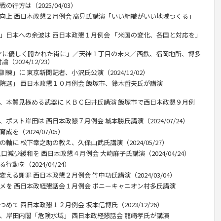
行方は（2025/04/03）
力向上 西日本政懇２月例会 高見氏講演「いい組織がいい地域つくる」
目」日本への余波は 西日本政懇１月例会 「米国の変化、各国と対応を」
アに優しく開かれた街に」／天神１丁目の未来／西鉄、福岡地所、博多
2024/12/23）
練」に 東京新聞記者、小沢氏公演（2024/12/02）
衆院選」 西日本政懇１０月例会 飯塚市、鈴木哲夫氏が講演
ー、本質見極める武器に ＫＢＣ臼井氏講演 飯塚市で西日本政懇９月例
ポスト岸田は 西日本政懇７月例会 城本勝氏講演（2024/07/24）
を（2024/07/05）
軸に 松下幸之助の教え、久保山武氏講演（2024/05/27）
口減少緩和を 西日本政懇４月例会 大崎麻子氏講演（2024/04/24）
動を（2024/04/24）
える謝罪 西日本政懇２月例会 竹中功氏講演（2024/03/04）
タメを 西日本政経懇話会１月例会 ポニーキャニオン村多氏講演
めて 西日本政懇１２月例会 坂本信博氏（2023/12/26）
」、岸田内閣「危険水域」 西日本政経懇話会 龍崎孝氏が講演