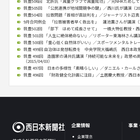
筑豊506回 北折氏「減量グラフで減量成功」／元NHKためしてガッ
筑豊505回 「公民連携が地域間競争の鍵」／西川氏が講演（2015/
筑豊504回 拉致問題「首相が直談判を」／ジャーナリスト辺真一氏（
9月合同例会 「拉致被害者早く救出を」 蓮池薫さんが講演（2015
筑豊502回 「部下 ほめて成長させて」 一橋大特任教授・西山氏が
筑豊 501回 「人生に絶体絶命ない」／リポーター東海林さん講演（2
筑豊 500回 「重心低く自然体がいい」／スポーツメンタルトレーナ
筑豊 499回 自治体は発想転換を 中央学院大福嶋氏 西日本政懇で講
筑豊 498回 造園家の涌井氏講演「持続可能な未来を」政懇4
（2015/04/03）
筑豊 497回 日本の多様性「素晴らしい」／ダニエル・カールさん（2
筑豊 496回 「財政健全化計画に注目」／土居慶大教授／西日本政懇
企業情報
事業
企業理念