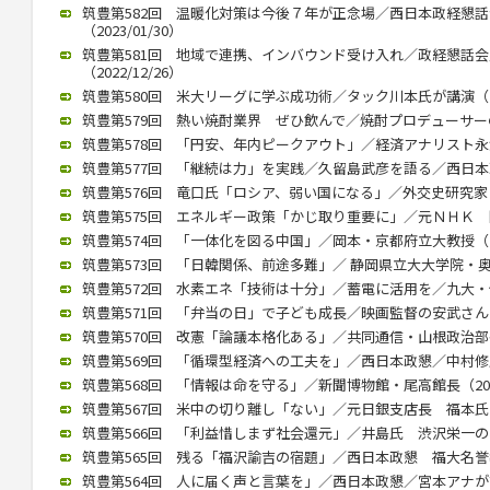
筑豊第582回 温暖化対策は今後７年が正念場／西日本政経懇
（2023/01/30）
筑豊第581回 地域で連携、インバウンド受け入れ／政経懇話
（2022/12/26）
筑豊第580回 米大リーグに学ぶ成功術／タック川本氏が講演（202
筑豊第579回 熱い焼酎業界 ぜひ飲んで／焼酎プロデューサーの黒瀬
筑豊第578回 「円安、年内ピークアウト」／経済アナリスト永浜氏講
筑豊第577回 「継続は力」を実践／久留島武彦を語る／西日本政懇
筑豊第576回 竜口氏「ロシア、弱い国になる」／外交史研究家（20
筑豊第575回 エネルギー政策「かじ取り重要に」／元ＮＨＫ 関口氏
筑豊第574回 「一体化を図る中国」／岡本・京都府立大教授（202
筑豊第573回 「日韓関係、前途多難」／ 静岡県立大大学院・奥薗氏
筑豊第572回 水素エネ「技術は十分」／蓄電に活用を／九大・伊藤教
筑豊第571回 「弁当の日」で子ども成長／映画監督の安武さんが講演
筑豊第570回 改憲「論議本格化ある」／共同通信・山根政治部長（2
筑豊第569回 「循環型経済への工夫を」／西日本政懇／中村修氏が講
筑豊第568回 「情報は命を守る」／新聞博物館・尾高館長（2022/
筑豊第567回 米中の切り離し「ない」／元日銀支店長 福本氏が講演
筑豊第566回 「利益惜しまず社会還元」／井島氏 渋沢栄一の功績紹
筑豊第565回 残る「福沢諭吉の宿題」／西日本政懇 福大名誉教授
筑豊第564回 人に届く声と言葉を」／西日本政懇／宮本アナが講演（