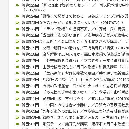
筑豊525回 「解散理由は疑惑のリセット」／一橋大院教授の中
（2017/09/22）
筑豊524回「最後まで騒がせて終わる」渡部氏トランプ政権を語る（2
筑豊523回女性の力生かせる地域に／大崎氏／（2017/07/04）
筑豊522回「トランプ政権との協調不安」／中野晃一氏が講演（201
筑豊521回「当面は円安の追い風も」／安井明彦氏が米新政権の影響講
筑豊520回合同本紙１４０周年記念／五木寛之さんが講演／「いまを
筑豊519回 快眠で明日への活力を／三橋美穂氏が講演（2017/02
筑豊518回 衆院解散は11月以降か／西日本政懇で伊藤氏が講演（20
筑豊517回 「外交解散あり得る」／安倍政権テーマに御厨貴氏が講演
筑豊516回 主張今後穏便化も／西日本政懇で加藤氏講演（2016/1
筑豊515回 「生前退位」背景に複数の要因／共同通信の新堀氏講演（
筑豊514回 EU離脱の今後 注目／伊藤さゆり氏が講演（2016/09
筑豊513回 今後の政権運営、四つのシナリオ／神志名氏が講演（20
筑豊512回 「多元性で災害を生き抜く」／宗教学者・山折哲雄氏が講
筑豊511回 衆参同日選「首相はやる」／有馬氏が講演（2016/05
筑豊510回 「中国との付き合い冷静に」／拓殖大の富坂聰教授が講演
筑豊509回「九州を海外の窓口に」／本多機工の龍造寺社長が講演（2
筑豊508回伝統継ぎ、新たな陶芸追求／佐賀の「三右衛門」語る／西
筑豊507回 景気テーマに熊野氏が講演 飯塚市で西日本政懇（201