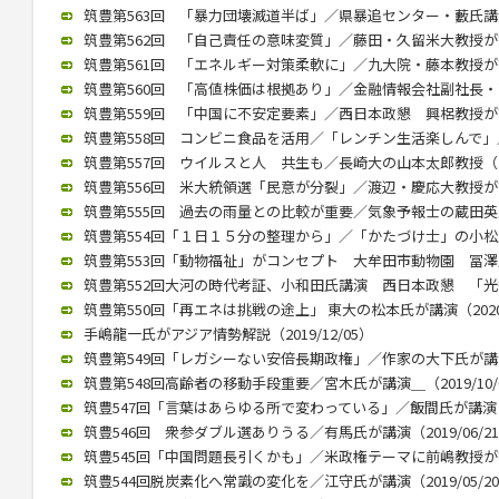
筑豊第563回 「暴力団壊滅道半ば」／県暴追センター・藪氏講演（2
筑豊第562回 「自己責任の意味変質」／藤田・久留米大教授が講演（
筑豊第561回 「エネルギー対策柔軟に」／九大院・藤本教授が講演（
筑豊第560回 「高値株価は根拠あり」／金融情報会社副社長・高見氏
筑豊第559回 「中国に不安定要素」／西日本政懇 興梠教授が講演（
筑豊第558回 コンビニ食品を活用／「レンチン生活楽しんで」／村
筑豊第557回 ウイルスと人 共生も／長崎大の山本太郎教授（202
筑豊第556回 米大統領選「民意が分裂」／渡辺・慶応大教授が講演（
筑豊第555回 過去の雨量との比較が重要／気象予報士の蔵田英之氏が
筑豊第554回「１日１５分の整理から」／「かたづけ士」の小松氏（2
筑豊第553回「動物福祉」がコンセプト 大牟田市動物園 冨澤氏が講
筑豊第552回大河の時代考証、小和田氏講演 西日本政懇 「光秀は
筑豊第550回「再エネは挑戦の途上」 東大の松本氏が講演（2020/
手嶋龍一氏がアジア情勢解説（2019/12/05）
筑豊第549回「レガシーない安倍長期政権」／作家の大下氏が講演（2
筑豊第548回高齢者の移動手段重要／宮木氏が講演＿（2019/10/
筑豊547回「言葉はあらゆる所で変わっている」／飯間氏が講演（20
筑豊546回 衆参ダブル選ありうる／有馬氏が講演（2019/06/2
筑豊545回「中国問題長引くかも」／米政権テーマに前嶋教授が講演（
筑豊544回脱炭素化へ常識の変化を／江守氏が講演（2019/05/2