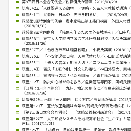
第8回西日本会合同例会／佐藤優氏が講演（2019/03/29）
筑豊542回「人は間違える動物」／塚崎・久留米大教授が講演（201
筑豊541回 武者氏「日本の 先行き明るい」 （2019/02/05）
政懇第8回特別合同例会 農水産輸出は１兆円視野 外国人材
（2019/01/31）
政懇第7回合同例会 「結果を作るための外交戦略を」／田中均氏が講
筑豊538回 東京大大学院法学政治学科研究科教授／久保氏講
（2018/11/26）
筑豊537回／「働き方改革は経営戦略」／小安氏講演（2018/11/
筑豊536回 「不安は過密日程」天皇代替わり／小田部氏が講演（20
筑豊535回 「他人の言葉」知る大切さ／コラムニスト深澤氏（201
筑豊534回 習氏「１強体制」外交に影響も／神田外語大、興梠教授が
筑豊533回 憲法守るのは「私たち国民」／青井氏が講演（2018/0
筑豊532回 防災の心得が命を救う／危機管理専門家、国崎氏講演／
【政懇：3月合同例会】 九州、物流の拠点に／寺島実郎氏が
（2018/03/28）
筑豊第529回 米国「三大問題」どう対応／高岡氏が講演（2018/02
筑豊第528回 憲法改正発議は今年か/龍崎氏が安倍政権語る（2018
【第7回西日本会合同例会】 「塚崎公義特別講演会」（2017/12
筑豊第527回 人工知能システムを地域高齢社会に生かす」と
達氏（2017/11/21）
筑豊526回 「核保有 目的は半島統一」拓殖大 武貞氏が講演 （20