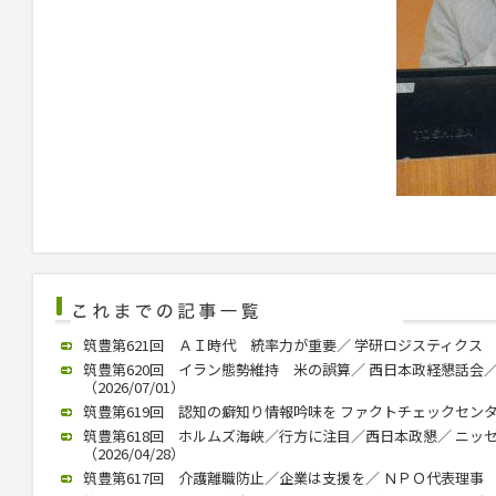
筑豊第621回 ＡＩ時代 統率力が重要／ 学研ロジスティクス 中村社
筑豊第620回 イラン態勢維持 米の誤算／ 西日本政経懇話会
（2026/07/01）
筑豊第619回 認知の癖知り情報吟味を ファクトチェックセンター 
筑豊第618回 ホルムズ海峡／行方に注目／西日本政懇／ ニッ
（2026/04/28）
筑豊第617回 介護離職防止／企業は支援を／ ＮＰＯ代表理事 川内