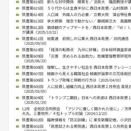
筑豊第616回 新たな対中関係 模索を／ 法政大 福田教授が講演（2
筑豊第615回 ５０代からは主食半分に 西日本政懇／山村医師（202
筑豊第614回 人口減 外国人の力必要／ 立教大院 藻谷特任教授が
筑豊第613回 李大統領 理念で動かない／ 静岡県立大 奥園教授が
筑豊第612回 価値観のアップデートを／西日本政懇／「Ｗｉ
が講演（2025/10/21）
筑豊第611回 総裁選 前倒しの公算大 西日本政懇／ 共同通
（2025/09/30）
筑豊第610回 「経済の転換点 九州に好機」 日本総研調査部長 石
筑豊第609回 「災害 求められる自助力」 危機管理教育研究
（2025/06/23）
筑豊第608回 理解し、生きやすい社会を 西日本政懇 クレシーニさん
筑豊第607回 映画から見える韓国社会 映画評論家の立花珠樹氏講演（
筑豊第606回 トランプ政権と停戦の行方は（2025/04/03）
筑豊第605回 人に投資し組織力向上 西日本政懇２月例会 高
（2025/03/05）
筑豊第604回 「トランプ二期目」日本への余波は 西日本政懇
（2025/01/29）
12月 全地区合同例会 「アジアに優しく開かれた街に」／天
大丸、三菱地所／４社トップら討論（2024/12/23）
筑豊第602回 臨時情報を「防災訓練」に 東京新聞記者、小沢氏公演（
筑豊第601回 「民意試される衆院選」 西日本政懇１０月例会
（2024/10/16）