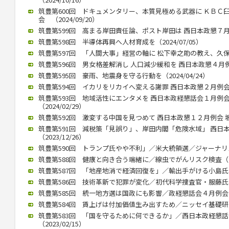
筑豊第600回 ドキュメンタリー、本質見極める武器に ＫＢＣ
会 （2024/09/20）
筑豊第599回 高まる岸田責任論、ポスト岸田は 西日本政懇７月例会
筑豊第598回 半導体再興へ人材育成を（2024/07/05）
筑豊第597回 「人間大事」経営の軸に 松下幸之助の教え、久保山武
筑豊第596回 男女格差解消し 人口減少緩和を 西日本政懇４月例会 
筑豊第595回 豪雨、地震身を守る行動を（2024/04/24）
筑豊第594回 イカリをリカイへ変える謝罪 西日本政懇２月例会 竹中
筑豊第593回 地域活性にエンタメを 西日本政経懇話会１月例
（2024/02/29）
筑豊第592回 激変する中国を見つめて 西日本政懇１２月例会 坂本信
筑豊第591回 減税策「見誤り」、岸田内閣「危険水域」 西日
（2023/12/26）
筑豊第590回 トランプ氏やや不利」／米大統領選／ジャーナリスト
筑豊第588回 健康と向き合う端緒に／線虫でがんリスク検査（202
筑豊第587回 「地産地消で経済回復を」／輸出手がける小島氏（20
筑豊第586回 技術革新で犯罪が変化／初代科学捜査官・服藤氏（20
筑豊第585回 統一地方選は国政にも影響／政経懇話会４月例会（20
筑豊第584回 賃上げは付加価値生み出すため／ニッセイ基礎研究所
筑豊第583回 「国を守るために何できるか」／西日本政経懇
（2023/02/15）