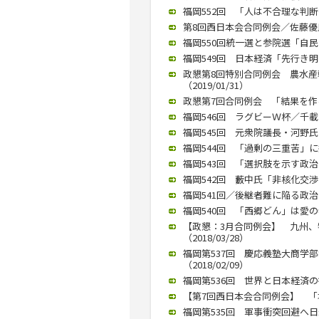
福岡552回 「人は不合理な判断多
第8回西日本会合同例会／佐藤優氏が
福岡550回統一選と参院選「自民は
福岡549回 日本経済「先行き明る
政懇第8回特別合同例会 農水
（2019/01/31）
政懇第7回合同例会 「結果を作る
福岡546回 ラグビーＷ杯／千載
福岡545回 元衆院議長・河野氏「
福岡544回 「過剰の三重苦」に
福岡543回 「選択肢を示す政治を
福岡542回 藪中氏「非核化交渉に
福岡541回／後継者難に陥る政治
福岡540回 「西郷どん」は愛の
【政懇：3月合同例会】 九州
（2018/03/28）
福岡第537回 慶応義塾大商学
（2018/02/09）
福岡第536回 世界と日本経済の行
【第7回西日本会合同例会】 「塚崎
福岡第535回 軍事衝突回避へ日米