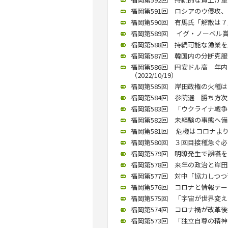
福岡第591回 ロシアのウ侵攻、
福岡第590回 有馬氏「解散は７月あ
福岡第589回 イグ・ノーベル賞の
福岡第588回 持続可能な漁業を／
福岡第587回 韓国内の分断克服
福岡第586回 円安ドル高 年
（2022/10/19）
福岡第585回 岸田政権の火種は
福岡第584回 参院選 勝ち方次第
福岡第583回 「ウクライナ戦争と
福岡第582回 未経験の事態へ備え
福岡第581回 危機はコロナより
福岡第580回 ３回目接種急ぐ必
福岡第579回 明瞭発生で誤嚥を防ぐ
福岡第578回 来年の政治と岸田政
福岡第577回 対中「協力しつつ苦
福岡第576回 コロナと情報テーマ
福岡第575回 「宇宙が世界変える」
福岡第574回 コロナ禍が改革後押
福岡第573回 「独立自尊の精神を