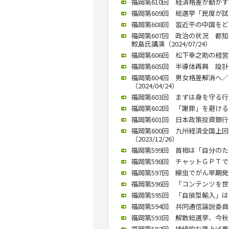
福岡第610回 経済格差が動かす
福岡第609回 総選挙「民度が試さ
福岡第608回 習近平の中国をどう
福岡第607回 政治の状況 
鮫島氏講演（2024/07/24）
福岡第606回 松下幸之助の経営理念
福岡第605回 半導体再興 設計と
福岡第604回 男女格差解消へ
（2024/04/24）
福岡第603回 まずは身を守る行動
福岡第602回 「謝罪」を避ける
福岡第601回 日本政策投資銀行九
福岡第600回 九州経済全国上
（2023/12/26）
福岡第599回 首相は「自分のため
福岡第598回 チャットＧＰＴで生
福岡第597回 線虫でがん早期発見
福岡第596回 「コンテンツを世
福岡第595回 「自損型輸入」はリ
福岡第594回 共同通信論説委員長
福岡第593回 解散総選挙、今秋
福岡第592回 持続的な賃上げ重要