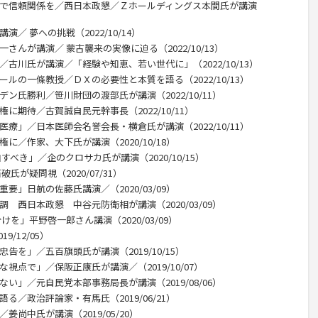
話で信頼関係を／西日本政懇／Ｚホールディングス本間氏が講演
／ 夢への挑戦（2022/10/14）
さんが講演／ 蒙古襲来の実像に迫る（2022/10/13）
／古川氏が講演／「経験や知恵、若い世代に」（2022/10/13）
ールの一條教授／ＤＸの必要性と本質を語る（2022/10/13）
ン氏勝利／笹川財団の渡部氏が講演（2022/10/11）
に期待／古賀誠自民元幹事長（2022/10/11）
医療」／日本医師会名誉会長・横倉氏が講演（2022/10/11）
に／作家、大下氏が講演（2020/10/18）
すべき」／企のクロサカ氏が講演（2020/10/15）
氏が疑問視（2020/07/31）
要」日航の佐藤氏講演／（2020/03/09）
 西日本政懇 中谷元防衛相が講演（2020/03/09）
けを」平野啓一郎さん講演（2020/03/09）
/12/05）
告を」／五百旗頭氏が講演（2019/10/15）
視点で」／保阪正康氏が講演／（2019/10/07）
い」／元自民党本部事務局長が講演（2019/08/06）
る／政治評論家・有馬氏（2019/06/21）
姜尚中氏が講演（2019/05/20）