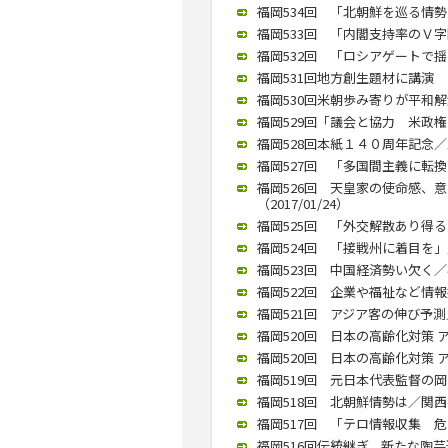
福岡534回 「北朝鮮を巡る情勢」
福岡533回 「内閣支持率のＶ字回
福岡532回 「ロシアゲートで揺ら
福岡531回地方創生題材に講演 
福岡530回米朝歩み寄りが平和解決
福岡529回「議会と協力 米政権の
福岡528回本紙１４０周年記念／
福岡527回 「多国間主義に転換す
福岡526回 天皇家の使命感、
（2017/01/24）
福岡525回 「外交解散あり得る」
福岡524回 「接戦州に着目を」／
福岡523回 中国経済勢い欠く／石
福岡522回 企業や福祉など情報技
福岡521回 アジア客の伸び予測／
福岡520回 日本の高齢化対策 ア
福岡520回 日本の高齢化対策 ア
福岡519回 元日本代表監督の岡
福岡518回 北朝鮮情勢は／関西学
福岡517回 「テロ情報収集 危険
福岡516回伝統継ぎ、新たな陶芸