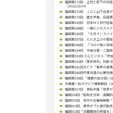
福岡第572回 上司と部下の対
（2022/10/14）
福岡第571回 ＪＯＣ山下会長が講演
福岡第570回 歴史学者、呉座勇一
福岡第569回 日本ＭＳ初代社長
福岡第568回 一橋ビジネススク
福岡第565回 「６対４」でバイデ
福岡第567回 たたき上げの菅政権
福岡第566回 「コロナ禍と地域
福岡第564回 今後は菅・二階政権
福岡第563回 ５Ｇビジネス「参加
福岡第562回「東京除外」判断 石破
福岡第561回ＢＣＰ「業界の連携重
福岡第560回中東派遣の必要性強調
福岡第558回 「複数の自分使い分
手嶋龍一氏がアジア情勢解説（2019
福岡第557回 軍拡中国「世界が忠
福岡556回「昭和史分析 長期的な
福岡555回 年内や五輪後解散「な
福岡554回 衆参ダブル選可能性語
福岡553回「日韓関係の修復を」／