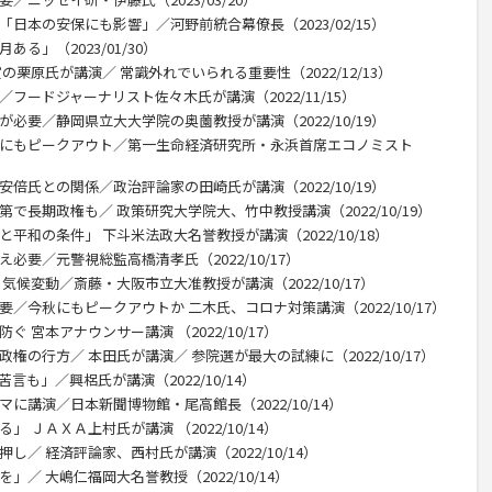
「日本の安保にも影響」／河野前統合幕僚長（2023/02/15）
る」（2023/01/30）
栗原氏が講演／ 常識外れでいられる重要性（2022/12/13）
フードジャーナリスト佐々木氏が講演（2022/11/15）
が必要／静岡県立大大学院の奥薗教授が講演（2022/10/19）
内にもピークアウト／第一生命経済研究所・永浜首席エコノミスト
安倍氏との関係／政治評論家の田崎氏が講演（2022/10/19）
で長期政権も／ 政策研究大学院大、竹中教授講演（2022/10/19）
平和の条件」 下斗米法政大名誉教授が講演（2022/10/18）
必要／元警視総監高橋清孝氏（2022/10/17）
気候変動／斎藤・大阪市立大准教授が講演（2022/10/17）
要／今秋にもピークアウトか 二木氏、コロナ対策講演（2022/10/17）
 宮本アナウンサー講演 （2022/10/17）
権の行方／ 本田氏が講演／ 参院選が最大の試練に（2022/10/17）
言も」／興梠氏が講演（2022/10/14）
に講演／日本新聞博物館・尾高館長（2022/10/14）
 ＪＡＸＡ上村氏が講演 （2022/10/14）
し／ 経済評論家、西村氏が講演（2022/10/14）
」／ 大嶋仁福岡大名誉教授（2022/10/14）