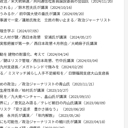
政治／米大統領選／共同通信社客員論説委員の会田氏（2024/11/20）
れる」／鈴木哲夫氏が講演（2024/10/16）
みるか／ 前中国大使の垂氏が講演（2024/09/20）
都知事選で一変／蓮舫氏敗北 立民の勢い止まる／政治ジャーナリスト
学ぶ（2024/07/05）
人材が鍵／西日本政懇 安浦氏が講演 （2024/05/27）
／実態把握が第一歩／ 西日本政懇４月例会／大崎麻子氏講演
を 建物の耐震化、考えて（2024/04/24）
／鍵はリスク管理／西日本政懇、竹中氏講演（2024/03/04）
州支店長／メガトレンドで強みを（2024/02/29）
回る／ ミスマッチ減らし人手不足緩和を／ 日銀福岡支店大山支店長
の政治」／政治ジャーナリストの青山氏（2023/11/21）
産性革命／柏村氏が講演（2023/10/27）
を／九大発ベンチャー、畠山氏が講演（2023/09/15）
界に」／意気込み語る／テレビ朝日の内山氏講演（2023/08/09）
スク 「安さ追求 豊かさ損なう」 （2023/06/20）
 永井氏が講演／ 「年内解散」（2023/05/26）
にも可能性／政治ジャーナリストの細川氏が講演（2023/04/18）
／ニッセイ研・伊藤氏（2023/03/20）