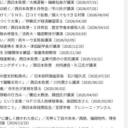
に／西日本政懇／大橋運輸・鍋嶋社長が講演（2026/07/31）
は続く／西日本政懇６月例会／中川氏が講演（2026/07/01）
けて／ＳＮＳ、口コミで拡散／個人でもできる対策（2026/06/04）
くり大事」／伊藤氏が経済展望語る（2026/04/28）
の町／西日本政懇・３月例会 歴史学者本郷和人氏（2026/04/10）
め修復を／法政大・福田教授が講演（2026/03/03）
／共同・前キーウ支局長講演（2026/02/05）
連携を 東京大・津田副学長が講演（2025/12/23）
 日韓関係を展望／奥薗秀樹教授 （2025/11/26）
差解消」 西日本政懇／企業代表の小安氏講演（2025/10/21）
ーニングポイント」／西日本政懇 共同通信・久江氏が講演
歴史的転換点」／ 日本総研調査部長 石川智久氏（2025/07/23）
離職を防ぐ」／ 西日本政懇／ 川内潤さん講演（2025/06/23）
／ 井手氏が実相を語る（2025/05/02）
停戦の行方は…／慶応大教授、錦田氏が講演（2025/04/03）
」という支援／ＮＰＯ法人抱樸理事長、奥田知志さん（2025/03/05）
に気付こう」／西日本政経懇話会／言語学者 クレシーニ・アンさん
アに優しく開かれた街に」／天神１丁目の未来／西鉄、福岡地所、博多
2024/12/23）