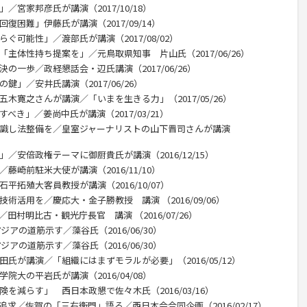
／宮家邦彦氏が講演（2017/10/18）
復困難」伊藤氏が講演（2017/09/14）
ぐ可能性」／渡部氏が講演（2017/08/02）
「主体性持ち提案を」／元鳥取県知事 片山氏（2017/06/26）
の一歩／政経懇話会・辺氏講演（2017/06/26）
鍵」／安井氏講演（2017/06/26）
五木寛之さんが講演／「いまを生きる力」（2017/05/26）
べき」／姜尚中氏が講演（2017/03/21）
意識し法整備を／皇室ジャーナリストの山下晋司さんが講演
／安倍政権テーマに御厨貴氏が講演（2016/12/15）
藤崎前駐米大使が講演（2016/11/10）
平拓殖大客員教授が講演（2016/10/07）
術活用を／慶応大・金子勝教授 講演 （2016/09/06）
田村明比古・観光庁長官 講演 （2016/07/26）
ジアの道筋示す／藻谷氏（2016/06/30）
ジアの道筋示す／藻谷氏（2016/06/30）
田氏が講演／「組織にはまずモラルが必要」（2016/05/12）
院大の平岩氏が講演（2016/04/08）
を減らす」 西日本政懇で佐々木氏（2016/03/16）
追求／佐賀の「三右衛門」語る／西日本会合同企画（2016/02/17）