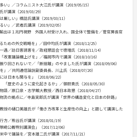
い」／コラムニスト大江氏が講演（2019/05/15）
講演（2019/03/29）
厳しい」橋詰氏講演（2019/03/11）
い」／武者氏講演（2019/02/05）
産輸出は１兆円視野 外国人材受け入れ、国全体で整備を／菅官房長官
ための外交戦略を」／田中均氏が講演（2018/12/25）
一遇／訪日客誘客を／政経懇話会で徳増氏（2018/11/14）
改憲議論棚上げを」／福岡市内で講演（2018/10/16）
振り回されないで／「断捨離」のやました氏が講演（2018/09/06）
」／共同通信論説副委員長、川上氏（2018/07/20）
は日本も関与を」（2018/06/22）
 「歴史のように変化起きるか」／御厨貴氏（2018/05/30）
物語／原口泉・志学館大教授／西日本政懇（2018/04/27）
、物流の拠点に／寺島実郎氏が講演「世界の構造変化と日本の針路」
部教授の樋口美雄氏が「働き方改革と生産性の向上」と題して講演した
方／熊谷氏が講演（2018/01/19）
公義特別講演会」（2017/12/06）
中で議論を／宮本雄二氏が講演（2017/11/21）