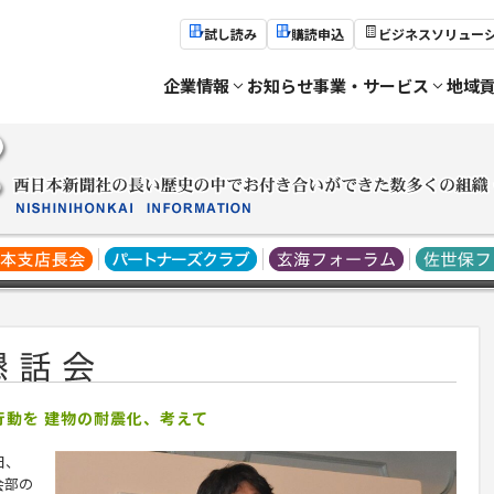
試し読み
購読申込
ビジネスソリュー
企業情報
お知らせ
事業・サービス
地域
行動を 建物の耐震化、考えて
日、
会部の