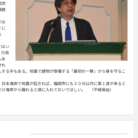
相次
演題
では
ぐに
な
てはい
。行政
もあ
けれ
入する手もある。地震で建物が倒壊する「最初の一撃」から身を守るこ
日本海側で地震が起きれば、福岡市にも３０分以内に第１波が来ると
だけ海岸から離れると頭に入れておいてほしい。 （平峰麻由）