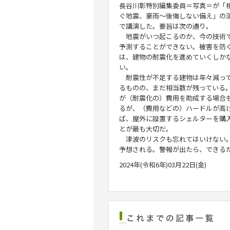
長谷川彰
特別編集委員＝写真＝が「
ぐ地震、豪雨～後悔しない備え」の
で講演した。要旨は次の通り。
地震がいつ起こるのか、今の技術
予測することができない。被害を防
は、建物の耐震化を進めていくしか
い。
耐震性が不足する建物は年々減っ
るものの、まだ相当数が残っている
が（耐震化の）費用を助成する場合
るが、（費用などの）ハードルが高
ば、屋外に設置するシェルターを購
とが最も大切だ。
津波のリスクも忘れてはいけない。
予想される。警報が出たら、できる
2024年(令和6年)03月22日(金)