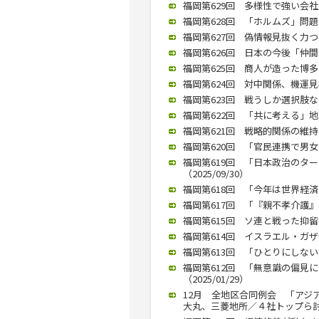
福岡第629回 多様性で強い会社
福岡第628回 「ホルムズ」問題
福岡第627回 偽情報見抜く力つ
福岡第626回 日本の今後「仲間づ
福岡第625回 商人が造った博多
福岡第624回 対中関係、機運見極
福岡第623回 戦うしか選択肢ない
福岡第622回 「共に考える」地域
福岡第621回 戦略的関係の維持を
福岡第620回 「官民連携で男女格
福岡第619回 「日本政治のタ
（2025/09/30）
福岡第618回 「今年は世界経済の
福岡第617回 「『親不孝介護』で
福岡第615回 ソ連と戦った抑留者
福岡第614回 イスラエル・ガザ
福岡第613回 「ひとりにしない
福岡第612回 「無意識の偏見
（2025/01/29）
12月 全地区合同例会 「アジ
大丸、三菱地所／４社トップら討論（