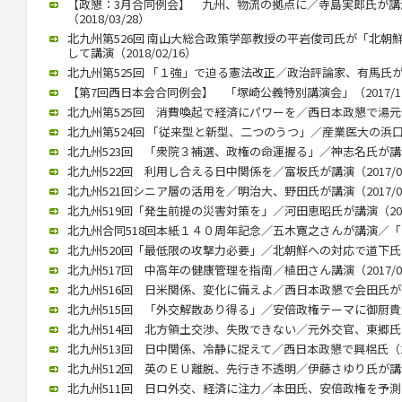
【政懇：3月合同例会】 九州、物流の拠点に／寺島実郎氏が
（2018/03/28）
北九州第526回 南山大総合政策学部教授の平岩俊司氏が「北朝
して講演（2018/02/16）
北九州第525回 「１強」で迫る憲法改正／政治評論家、有馬氏が講演（
【第7回西日本会合同例会】 「塚崎公義特別講演会」（2017/12
北九州第525回 消費喚起で経済にパワーを／西日本政懇で湯元健治氏
北九州第524回 「従来型と新型、二つのうつ」／産業医大の浜口教授
北九州523回 「衆院３補選、政権の命運握る」／神志名氏が講演（2
北九州522回 利用し合える日中関係を／富坂氏が講演（2017/07
北九州521回シニア層の活用を／明治大、野田氏が講演（2017/06
北九州519回「発生前提の災害対策を」／河田恵昭氏が講演（2017/
北九州合同518回本紙１４０周年記念／五木寛之さんが講演／「いま
北九州520回「最低限の攻撃力必要」／北朝鮮への対応で道下氏 政
北九州517回 中高年の健康管理を指南／植田さん講演（2017/02
北九州516回 日米関係、変化に備えよ／西日本政懇で会田氏が講演（
北九州515回 「外交解散あり得る」／安倍政権テーマに御厨貴氏が講
北九州514回 北方領土交渉、失敗できない／元外交官、東郷氏が講演
北九州513回 日中関係、冷静に捉えて／西日本政懇で興梠氏（201
北九州512回 英のＥＵ離脱、先行き不透明／伊藤さゆり氏が講演（2
北九州511回 日ロ外交、経済に注力／本田氏、安倍政権を予測（20