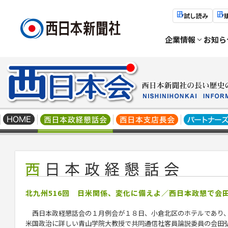
試し読み
企業情報
お知ら
北九州516回 日米関係、変化に備えよ／西日本政懇で会
西日本政経懇話会の１月例会が１８日、小倉北区のホテルであり
米国政治に詳しい青山学院大教授で共同通信社客員論説委員の会田