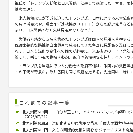
継氏が「トランプ大統領と日米関係」と題して講演した＝写真。要
は次の通り。
米大統領就任が間近に迫ったトランプ氏。日本に対する米軍駐留
の負担増要求や、環太平洋連携協定（ＴＰＰ）からの脱退発言など
より、日米関係の行く先は見通せなくなった。
労働者階級から支持を集めたトランプ氏は国内の雇用を重視する
保護主義的な路線は自由貿易で成長してきた各国に悪影響を及ぼし
ねず、日本も混乱や変化への備えが必要だ。米国抜きのＴＰＰ発効
難しく、新しい通商戦略は必須。独自の防衛構想を練り、インドや
トランプ氏を当選に導いた労働者の政府不信は、米国内の貧困率
への不満が背景だ。欧州各国も同じ課題を抱える。先進国は一緒に
北九州第619回 「自分が正しい」ではついてこない／学研ロ
（2026/07/31）
北九州第618回 深刻化する中東戦争の背景 千葉大の酒井啓子特任教
北九州第617回 女性の国際的支援に関心を ジャーナリスト舟越氏 西