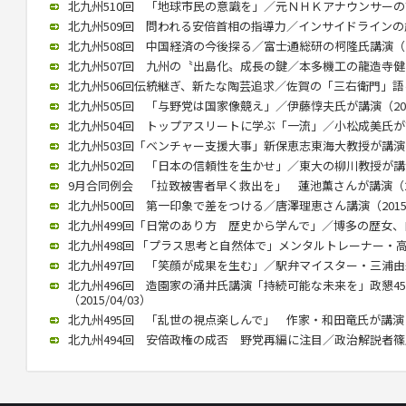
北九州510回 「地球市民の意識を」／元ＮＨＫアナウンサーの古屋氏
北九州509回 問われる安倍首相の指導力／インサイドラインの歳川氏
北九州508回 中国経済の今後探る／富士通総研の柯隆氏講演（201
北九州507回 九州の〝出島化〟成長の鍵／本多機工の龍造寺健介氏が
北九州506回伝統継ぎ、新たな陶芸追求／佐賀の「三右衛門」語る／
北九州505回 「与野党は国家像競え」／伊藤惇夫氏が講演（2016/
北九州504回 トップアスリートに学ぶ「一流」／小松成美氏が講演（
北九州503回「ベンチャー支援大事」新保恵志東海大教授が講演（20
北九州502回 「日本の信頼性を生かせ」／東大の柳川教授が講演（2
9月合同例会 「拉致被害者早く救出を」 蓮池薫さんが講演（2015
北九州500回 第一印象で差をつける／唐澤理恵さん講演（2015/0
北九州499回「日常のあり方 歴史から学んで」／博多の歴女、白駒さ
北九州498回 「プラス思考と自然体で」メンタルトレーナー・高畑好
北九州497回 「笑顔が成果を生む」／駅弁マイスター・三浦由紀江氏
北九州496回 造園家の涌井氏講演「持続可能な未来を」政懇4
（2015/04/03）
北九州495回 「乱世の視点楽しんで」 作家・和田竜氏が講演（20
北九州494回 安倍政権の成否 野党再編に注目／政治解説者篠原氏講