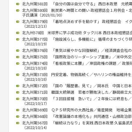
北九州第581回 「自分の国は自分で守る」 西日本政懇 元統幕長折
北九州第580回 脱炭素へ時間との闘い 政経懇話会１月例会・
子氏講演（2023/01/30）
北九州第579回 「着地点決めず手を動かす」 政経懇話会 イ
（2022/12/13）
北九州578回 米球界に学ぶ成功術 タック川本 西日本政経懇話会 １
北九州第577回 「施設減らし、多機能に」 循環のまちづくり
（2022/10/19）
北九州第576回 「景気は緩やかな回復継続」／経済調査会社の小林氏
北九州第575回 「国際政治のリーダーシップ重要」／米中外交史研
北九州第574回 「看板政策に本腰」／岸田政権の課題 ／ 政
（2022/10/18）
北九州第573回 円安定着、物価高続く／サハリンの権益維持
（2022/10/18）
北九州第572回 「国の〝履歴書〟見て」／岡本氏 中国と日本の違い
北九州第571回 韓国大統領選 若者が勝敗決した／静岡県立大 奥
北九州第570回 「３回目接種 急いで」／２年後には終息も
（2022/10/17）
北九州第569回 ＱＰＳ研究所の大西社長／衛星開発 地場企業と連携
北九州第568回 「改憲論議の本格化も」共同通信・山根政治部長（2
北九州第567回 「継続は力なり」を実践 西日本政懇 久留島
（2022/10/14）