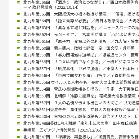
北九州第566回 「酒造り 政治とつながり」／西日本政懇例会
ーマ 政経懇話会（2022/10/14）
北九州第565回 大阪経済大の福本教授が講演／ 「倍増」掲げる中国
北九州第564回 「独立自尊が必要」 ／西日本政懇例会 ／大嶋名誉教
北九州第563回 「異なる立場と対話を」／ ニュースパークの尾高館
北九州第562回 元ＮＨＫアナ 宮本氏が講演 「心地よい声で心をつ
北九州第561回 「原子力 発電以外の利用も」／九大院・藤本教授（
北九州第560回 蒙古襲来、敗戦で評価一変／国文研・呉座勇一助教（
北九州第559回 「暴力団壊滅は道半ば」／県暴追センター藪専務理事
北九州第558回 「ＤＸは目的でなく手段」／一橋ビジネススクール
北九州第557回 「脱炭素化 世界で加速」／東京大・松本氏（202
北九州第556回 「自由で開かれた海」目指す／７管総務部長 馬渕氏
北九州第555回 ウイルスと人共存も／長崎大の山本太郎教授講演（20
北九州第554回 菅氏の長期政権あり得る」／作家 大下英治氏（20
北九州第553回 北朝鮮「冷静に認識を」 礒崎慶大准教授講演（202
北九州第552回 ３人の名優が伝える出会いの大切さ／ 共同通信の立
北九州第551回香港デモ 激化懸念 立教大の倉田教授が講演（202
北九州第550回 首相の東京五輪花道論も／政治アナリスト 伊藤惇夫
北九州第548回英は1月末離脱「来年末に次の崖」田中理氏講演（202
手嶋龍一氏がアジア情勢解説（2019/12/05）
北九州第547回 「禅譲後、再登板も」／御厨貴氏、安倍未政権語る（