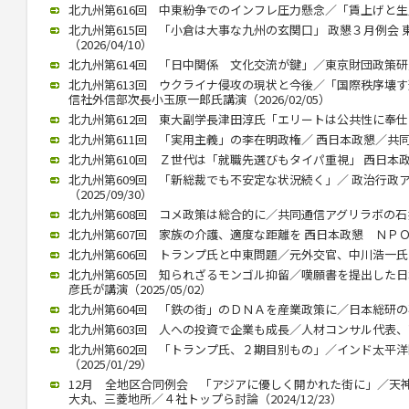
北九州第616回 中東紛争でのインフレ圧力懸念／「賃上げと生産性向
北九州第615回 「小倉は大事な九州の玄関口」 政懇３月例会
（2026/04/10）
北九州第614回 「日中関係 文化交流が鍵」／東京財団政策研究所
北九州第613回 ウクライナ侵攻の現状と今後／「国際秩序壊
信社外信部次長小玉原一郎氏講演（2026/02/05）
北九州第612回 東大副学長津田淳氏「エリートは公共性に奉仕する」
北九州第611回 「実用主義」の李在明政権／ 西日本政懇／共同通信
北九州第610回 Ｚ世代は「就職先選びもタイパ重視」 西日本政懇 
北九州第609回 「新総裁でも不安定な状況続く」／ 政治行政
（2025/09/30）
北九州第608回 コメ政策は総合的に／共同通信アグリラボの石井氏（
北九州第607回 家族の介護、適度な距離を 西日本政懇 ＮＰＯ代表
北九州第606回 トランプ氏と中東問題／元外交官、中川浩一氏が講演
北九州第605回 知られざるモンゴル抑留／嘆願書を提出した
彦氏が講演（2025/05/02）
北九州第604回 「鉄の街」のＤＮＡを産業政策に／日本総研の石川智
北九州第603回 人への投資で企業も成長／人材コンサル代表、高見氏
北九州第602回 「トランプ氏、２期目別もの」／インド太平
（2025/01/29）
12月 全地区合同例会 「アジアに優しく開かれた街に」／天
大丸、三菱地所／４社トップら討論（2024/12/23）