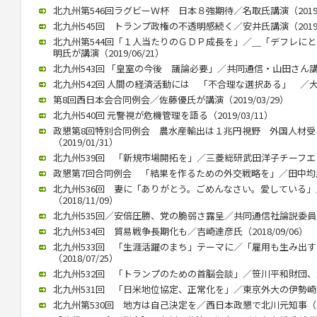
北九州第546回ラグビーＷ杯 日本８強期待／名取氏講演（2019/1
北九州545回 トランプ政権の不透明感続く／安井氏講演（2019/0
北九州第544回「１人当たりのＧＤＰ成長を」／＿「デフレに
明氏が講演（2019/06/21）
北九州543回 「皇室の今後 議論必要」／共同通信・山田さん講演（2
北九州542回 人間の経済活動には 「不合理な選択ある」 ／大江さ
第8回西日本会合同例会／佐藤優氏が講演（2019/03/29）
北九州540回 元警視が危機管理を語る（2019/03/11）
政懇第8回特別合同例会 農水産輸出は１兆円視野 外国人材
（2019/01/31）
北九州539回 「新規市場開拓を」／三菱総研武田洋子チーフエコノミ
政懇第7回合同例会 「結果を作るための外交戦略を」／田中均氏が講
北九州536回 妻に「ありがとう。ごめんなさい。愛している
（2018/11/09）
北九州535回／安倍圧勝、党の脆弱さ露呈／共同通信社論説委員の柿
北九州534回 貿易戦争長期化も／吉崎達彦氏（2018/09/06）
北九州533回 「生涯活躍のまち」テーマに／「雇用も生み出
（2018/07/25）
北九州532回 「トランプのための首脳会談」／笹川平和財団、渡部
北九州531回 「日米地位協定、正常化を」／東京外大の伊勢崎教授（
北九州第530回 地方は自己決定を／西日本政懇で北川元知事（201