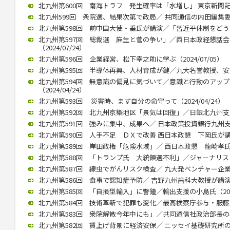
北九州第600回 南海トラフ 発生確率は「水増し」 東京新聞記者・
北九州599回 衆院選、結果次第で政局／ 共同通信の内田編集委員（2
北九州第598回 前中国大使・垂氏が講演／「習近平体制をどう理解
北九州第597回 総裁選 麻生と菅の争い」／西日本政経懇話
（2024/07/24）
北九州第596回 企業経営、松下幸之助に学ぶ（2024/07/05）
北九州第595回 半導体再興、人材育成が鍵／九大名誉教授、安浦氏が
北九州第594回 無意識の偏見に気づいて／意識と行動のアッ
（2024/04/24）
北九州第593回 災害時、まず自分の命守って（2024/04/24）
北九州第592回 北九州京築地区「景気は回復」／日銀北九州支店長
北九州第591回 強みに集中、成果へ／ 日本政策投資銀行九州支店長
北九州第590回 人手不足 ＤＸで改善 西日本政懇 下岡氏が講演（2
北九州第589回 岸田政権「危険水域」／ 西日本政懇 龍崎孝氏（20
北九州第588回 「トランプ氏 大統領選不利」／ジャーナリストの
北九州第587回 線虫でがんリスク検査／ 九大発ベンチャー企業、畠
北九州第586回 食事で認知症予防／ 吉野九州歯科大教授が講演（20
北九州第585回 「自損型輸入」に警鐘／輸出支援の小島氏（2023/
北九州第584回 技術革新で犯罪も変化／最高検察庁参与・服藤恵三氏
北九州第583回 衆院解散今年中にも」／共同通信社政治部長の杉田氏
北九州第582回 賃上げ背景に経済安保／ ニッセイ基礎研究所の矢嶋