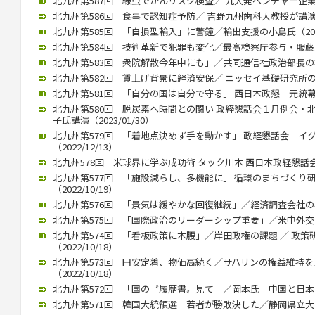
北九州第587回 線虫でがんリスク検査／ 九大発ベンチャー企業、畠
北九州第586回 食事で認知症予防／ 吉野九州歯科大教授が講演（20
北九州第585回 「自損型輸入」に警鐘／輸出支援の小島氏（2023/
北九州第584回 技術革新で犯罪も変化／最高検察庁参与・服藤恵三氏
北九州第583回 衆院解散今年中にも」／共同通信社政治部長の杉田氏
北九州第582回 賃上げ背景に経済安保／ ニッセイ基礎研究所の矢嶋
北九州第581回 「自分の国は自分で守る」 西日本政懇 元統幕長折
北九州第580回 脱炭素へ時間との闘い 政経懇話会１月例会・
子氏講演（2023/01/30）
北九州第579回 「着地点決めず手を動かす」 政経懇話会 イ
（2022/12/13）
北九州578回 米球界に学ぶ成功術 タック川本 西日本政経懇話会 １
北九州第577回 「施設減らし、多機能に」 循環のまちづくり
（2022/10/19）
北九州第576回 「景気は緩やかな回復継続」／経済調査会社の小林氏
北九州第575回 「国際政治のリーダーシップ重要」／米中外交史研
北九州第574回 「看板政策に本腰」／岸田政権の課題 ／ 政
（2022/10/18）
北九州第573回 円安定着、物価高続く／サハリンの権益維持
（2022/10/18）
北九州第572回 「国の〝履歴書〟見て」／岡本氏 中国と日本の違い
北九州第571回 韓国大統領選 若者が勝敗決した／静岡県立大 奥