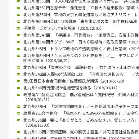
北九州第552回 ３人の名優が伝える出会いの大切さ／ 共同通信の立
北九州第551回香港デモ 激化懸念 立教大の倉田教授が講演（202
北九州第550回 首相の東京五輪花道論も／政治アナリスト 伊藤惇夫
北九州第548回英は1月末離脱「来年末に次の崖」田中理氏講演（202
手嶋龍一氏がアジア情勢解説（2019/12/05）
北九州第547回 「禅譲後、再登板も」／御厨貴氏、安倍未政権語る（
北九州第546回ラグビーＷ杯 日本８強期待／名取氏講演（2019/1
北九州545回 トランプ政権の不透明感続く／安井氏講演（2019/0
北九州第544回「１人当たりのＧＤＰ成長を」／＿「デフレに
明氏が講演（2019/06/21）
北九州543回 「皇室の今後 議論必要」／共同通信・山田さん講演（2
北九州542回 人間の経済活動には 「不合理な選択ある」 ／大江さ
第8回西日本会合同例会／佐藤優氏が講演（2019/03/29）
北九州540回 元警視が危機管理を語る（2019/03/11）
政懇第8回特別合同例会 農水産輸出は１兆円視野 外国人材
（2019/01/31）
北九州539回 「新規市場開拓を」／三菱総研武田洋子チーフエコノミ
政懇第7回合同例会 「結果を作るための外交戦略を」／田中均氏が講
北九州536回 妻に「ありがとう。ごめんなさい。愛している
（2018/11/09）
北九州535回／安倍圧勝、党の脆弱さ露呈／共同通信社論説委員の柿
北九州534回 貿易戦争長期化も／吉崎達彦氏（2018/09/06）