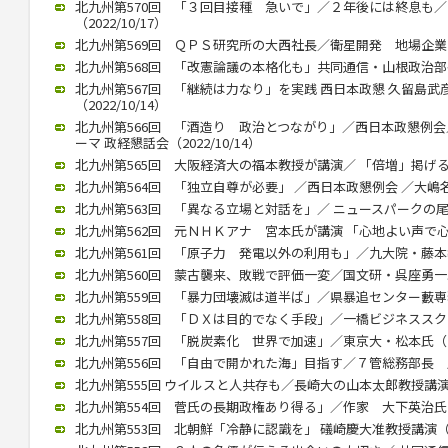
北九州第570回 「３回目接種 急いで」／２年後には終息も
（2022/10/17）
北九州第569回 ＱＰＳ研究所の大西社長／衛星開発 地場企業と連携
北九州第568回 「改憲論議の本格化も」共同通信・山根政治部長（2
北九州第567回 「継続は力なり」を実践 西日本政懇 久留島
（2022/10/14）
北九州第566回 「酒造り 政治とつながり」／西日本政懇例会
ーマ 政経懇話会（2022/10/14）
北九州第565回 大阪経済大の福本教授が講演／ 「倍増」掲げる中国
北九州第564回 「独立自尊が必要」 ／西日本政懇例会 ／大嶋名誉教
北九州第563回 「異なる立場と対話を」／ ニュースパークの尾高館
北九州第562回 元ＮＨＫアナ 宮本氏が講演 「心地よい声で心をつ
北九州第561回 「原子力 発電以外の利用も」／九大院・藤本教授（
北九州第560回 蒙古襲来、敗戦で評価一変／国文研・呉座勇一助教（
北九州第559回 「暴力団壊滅は道半ば」／県暴追センター藪専務理事
北九州第558回 「ＤＸは目的でなく手段」／一橋ビジネススクール
北九州第557回 「脱炭素化 世界で加速」／東京大・松本氏（202
北九州第556回 「自由で開かれた海」目指す／７管総務部長 馬渕氏
北九州第555回 ウイルスと人共存も／長崎大の山本太郎教授講演（20
北九州第554回 菅氏の長期政権あり得る」／作家 大下英治氏（20
北九州第553回 北朝鮮「冷静に認識を」 礒崎慶大准教授講演（202