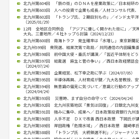
北九州第604回 「鉄の街」のＤＮＡを産業政策に／日本総研の石川智
北九州第603回 人への投資で企業も成長／人材コンサル代表、高見氏
北九州第602回 「トランプ氏、２期目別もの」／インド太平
（2025/01/29）
12月 全地区合同例会 「アジアに優しく開かれた街に」／天
大丸、三菱地所／４社トップら討論（2024/12/23）
北九州第600回 南海トラフ 発生確率は「水増し」 東京新聞記者・
北九州599回 衆院選、結果次第で政局／ 共同通信の内田編集委員（2
北九州第598回 前中国大使・垂氏が講演／「習近平体制をどう理解
北九州第597回 総裁選 麻生と菅の争い」／西日本政経懇話
（2024/07/24）
北九州第596回 企業経営、松下幸之助に学ぶ（2024/07/05）
北九州第595回 半導体再興、人材育成が鍵／九大名誉教授、安浦氏が
北九州第594回 無意識の偏見に気づいて／意識と行動のアッ
（2024/04/24）
北九州第593回 災害時、まず自分の命守って（2024/04/24）
北九州第592回 北九州京築地区「景気は回復」／日銀北九州支店長
北九州第591回 強みに集中、成果へ／ 日本政策投資銀行九州支店長
北九州第590回 人手不足 ＤＸで改善 西日本政懇 下岡氏が講演（2
北九州第589回 岸田政権「危険水域」／ 西日本政懇 龍崎孝氏（20
北九州第588回 「トランプ氏 大統領選不利」／ジャーナリストの