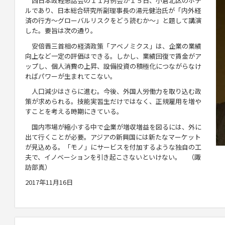
西日本政経懇話会の１１月例会が１５日、小倉北区のホテ
ルであり、日本総合研究所副理事長の湯元健治氏が「内外経
済の行方～グローバルリスクをどう読むか～」と題して講演
した。要旨は次の通り。
安倍晋三首相の経済政策「アベノミクス」は、企業の業績
向上など一定の評価はできる。しかし、業績回復で賃金がア
ップし、個人消費の上昇、設備投資の積極化につながらなけ
ればパワーが生まれてこない。
人口減少はさらに進む。今後、外国人労働力を取り込む政
策が求められる。技能実習生だけではなく、正規雇用を増や
すことを考える時期にきている。
国内市場が縮小する中で企業が増収増益を図るには、外に
出て行くことが必要。アジアの新興国には新たなマーケット
が見込める。「モノ」にサービスを付加するような独自の工
夫で、イノベーションを引き起こさないといけない。 （諏
訪部真）
2017年11月16日