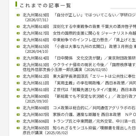
北九州第619回 「自分が正しい」ではついてこない／学研ロ
（2026/07/31）
北九州第618回 深刻化する中東戦争の背景 千葉大の酒井啓子特任教
北九州第617回 女性の国際的支援に関心を ジャーナリスト舟越氏 西
北九州第616回 中東紛争でのインフレ圧力懸念／「賃上げと生産性向
北九州第615回 「小倉は大事な九州の玄関口」 政懇３月例会
（2026/04/10）
北九州第614回 「日中関係 文化交流が鍵」／東京財団政策研究所
北九州第613回 ウクライナ侵攻の現状と今後／「国際秩序壊
信社外信部次長小玉原一郎氏講演（2026/02/05）
北九州第612回 東大副学長津田淳氏「エリートは公共性に奉仕する」
北九州第611回 「実用主義」の李在明政権／ 西日本政懇／共同通信
北九州第610回 Ｚ世代は「就職先選びもタイパ重視」 西日本政懇 
北九州第609回 「新総裁でも不安定な状況続く」／ 政治行政
（2025/09/30）
北九州第608回 コメ政策は総合的に／共同通信アグリラボの石井氏（
北九州第607回 家族の介護、適度な距離を 西日本政懇 ＮＰＯ代表
北九州第606回 トランプ氏と中東問題／元外交官、中川浩一氏が講演
北九州第605回 知られざるモンゴル抑留／嘆願書を提出した
彦氏が講演（2025/05/02）