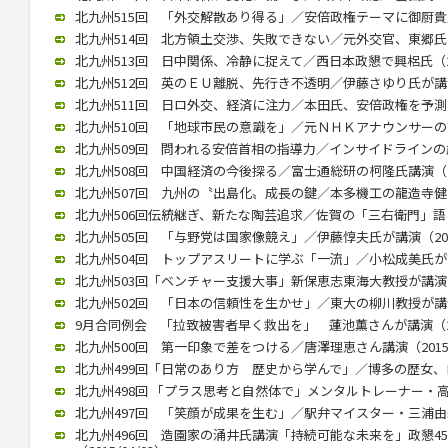
北九州515回 「外交解散あり得る」／安倍政権テーマに御厨貴氏が講
北九州514回 北方領土交渉、失敗できない／元外交官、東郷氏が講演
北九州513回 日中関係、冷静に捉えて／西日本政懇で興梠氏（201
北九州512回 英のＥＵ離脱、先行き不透明／伊藤さゆり氏が講演（2
北九州511回 日ロ外交、経済に注力／本田氏、安倍政権を予測（20
北九州510回 「地球市民の意識を」／元ＮＨＫアナウンサーの古屋氏
北九州509回 問われる安倍首相の指導力／インサイドラインの歳川氏
北九州508回 中国経済の今後探る／富士通総研の柯隆氏講演（201
北九州507回 九州の〝出島化〟成長の鍵／本多機工の龍造寺健介氏が
北九州506回伝統継ぎ、新たな陶芸追求／佐賀の「三右衛門」語る／
北九州505回 「与野党は国家像競え」／伊藤惇夫氏が講演（2016/
北九州504回 トップアスリートに学ぶ「一流」／小松成美氏が講演（
北九州503回「ベンチャー支援大事」新保恵志東海大教授が講演（20
北九州502回 「日本の信頼性を生かせ」／東大の柳川教授が講演（2
9月合同例会 「拉致被害者早く救出を」 蓮池薫さんが講演（2015
北九州500回 第一印象で差をつける／唐澤理恵さん講演（2015/0
北九州499回「日常のあり方 歴史から学んで」／博多の歴女、白駒さ
北九州498回 「プラス思考と自然体で」メンタルトレーナー・高畑好
北九州497回 「笑顔が成果を生む」／駅弁マイスター・三浦由紀江氏
北九州496回 造園家の涌井氏講演「持続可能な未来を」政懇4