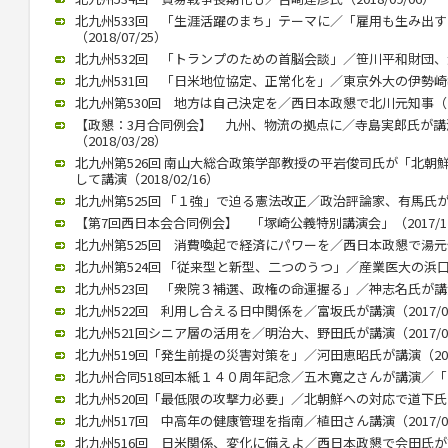
北九州533回 「生涯活躍のまち」テーマに／「雇用も生み出
（2018/07/25）
北九州532回 「トランプのための首脳会談」／笹川平和財団、渡部
北九州531回 「日米地位協定、正常化を」／東京外大の伊勢崎教授（
北九州第530回 地方は自己決定を／西日本政懇で北川元知事（201
【政懇：3月合同例会】 九州、物流の拠点に／寺島実郎氏が
（2018/03/28）
北九州第526回 南山大総合政策学部教授の平岩俊司氏が「北朝
して講演（2018/02/16）
北九州第525回 「１強」で迫る憲法改正／政治評論家、有馬氏が講演（
【第7回西日本会合同例会】 「塚崎公義特別講演会」（2017/12
北九州第525回 消費喚起で経済にパワーを／西日本政懇で湯元健治氏
北九州第524回 「従来型と新型、二つのうつ」／産業医大の浜口教授
北九州523回 「衆院３補選、政権の命運握る」／神志名氏が講演（2
北九州522回 利用し合える日中関係を／富坂氏が講演（2017/07
北九州521回シニア層の活用を／明治大、野田氏が講演（2017/06
北九州519回「発生前提の災害対策を」／河田恵昭氏が講演（2017/
北九州合同518回本紙１４０周年記念／五木寛之さんが講演／「いま
北九州520回「最低限の攻撃力必要」／北朝鮮への対応で道下氏 政
北九州517回 中高年の健康管理を指南／植田さん講演（2017/02
北九州516回 日米関係、変化に備えよ／西日本政懇で会田氏が講演（