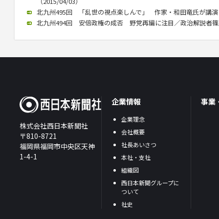
（2015/04/03）
北九州495回 「乱世の視点楽しんで」 作家・和田竜氏が講演（20
北九州494回 安倍政権の成否 野党再編に注目／政治解説者篠原氏講
企業情報
事業
企業理念
株式会社西日本新聞社
会社概要
〒810-8721
社長あいさつ
福岡県福岡市中央区天神
1-4-1
本社・支社
組織図
西日本新聞グループに
ついて
社史