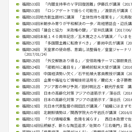
福岡533回 「内閣支持率のＶ字回復困難」伊藤氏が講演（2017/0
福岡532回 「ロシアゲートで揺らぐ可能性」／渡部氏が講演（201
福岡531回地方創生題材に講演 「主体性持ち提案を」／元鳥取県知
福岡530回米朝歩み寄りが平和解決の一歩／政経懇話会・辺氏講演（2
福岡529回「議会と協力 米政権の鍵」／安井氏講演（2017/06/
福岡528回本紙１４０周年記念／五木寛之さんが講演／「いまを生きる
福岡527回 「多国間主義に転換すべき」／姜尚中氏が講演（2017/
福岡526回 天皇家の使命感、意識し法整備を／皇室ジャーナ
（2017/01/24）
福岡525回 「外交解散あり得る」／安倍政権テーマに御厨貴氏が講演
福岡524回 「接戦州に着目を」／藤崎前駐米大使が講演（2016/1
福岡523回 中国経済勢い欠く／石平拓殖大客員教授が講演（2016/
福岡522回 企業や福祉など情報技術活用を／慶応大・金子勝教授 講
福岡521回 アジア客の伸び予測／田村明比古・観光庁長官 講演 （2
福岡520回 日本の高齢化対策 アジアの道筋示す／藻谷氏（2016/
福岡520回 日本の高齢化対策 アジアの道筋示す／藻谷氏（2016/
福岡519回 元日本代表監督の岡田氏が講演／「組織にはまずモラルが
福岡518回 北朝鮮情勢は／関西学院大の平岩氏が講演（2016/04
福岡517回 「テロ情報収集 危険を減らす」 西日本政懇で佐々木氏
福岡516回伝統継ぎ、新たな陶芸追求／佐賀の「三右衛門」語る／西
福岡515回「世界経済 米国がけん引」／熊野氏が講演（2016/01