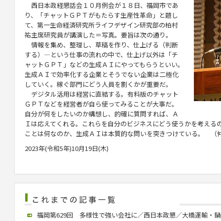
西日本政経懇話会１０月例会が１８日、福岡市であ
り、「チャットＧＰＴがもたらす生産性革命」と題し
て、第一生命経済研究所ライフデザイン研究部の
柏村
祐
主席研究員が講演した＝写真。要旨は次の通り。
情報を集め、整理し、草稿を作り、仕上げる（判断
する）―という仕事の流れの中で、仕上げ以外は「チ
ャットＧＰＴ」などの生成ＡＩにやってもらうといい。
生成ＡＩで効率化する企業とそうでない企業は二極化
していく。稼ぐ部門にどう人員を割くかが重要だ。
デジタル活用は経営に直結する。有料版のチャット
ＧＰＴなどを経営者が自ら使ってみることが大事だ。
自分が何をしたいのか構想し、的確に質問すれば、Ａ
Ｉは応えてくれる。これらを自分のビジネスにどう使うかを考える
ことは何なのか、生成ＡＩは本質的な問いを突きつけている。 （
2023年(令和5年)10月19日(木)
福岡第629回 多様性で強い会社に／西日本政懇／大橋運輸・鍋嶋社長