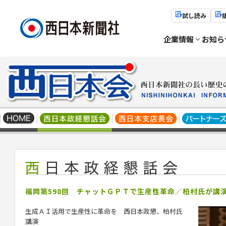
試し読み
企業情報
お知ら
福岡第598回 チャットＧＰＴで生産性革命／柏村氏が講
生成ＡＩ活用で生産性に革命を
西日本政懇、
柏村
氏
講演