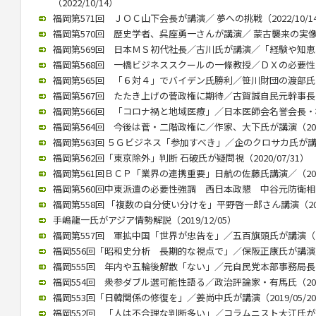
（2022/10/14）
福岡第571回 ＪＯＣ山下会長が講演／ 夢への挑戦（2022/10/1
福岡第570回 歴史学者、呉座勇一さんが講演／ 蒙古襲来の実像に迫
福岡第569回 日本ＭＳ初代社長／古川氏が講演／「経験や知恵、若
福岡第568回 一橋ビジネススクールの一條教授／ＤＸの必要性と本質
福岡第565回 「６対４」でバイデン氏勝利／笹川財団の渡部氏が講演
福岡第567回 たたき上げの菅政権に期待／古賀誠自民元幹事長（20
福岡第566回 「コロナ禍と地域医療」／日本医師会名誉会長・横倉氏
福岡第564回 今後は菅・二階政権に／作家、大下氏が講演（2020/
福岡第563回 ５Ｇビジネス「参加すべき」／企のクロサカ氏が講演（2
福岡第562回「東京除外」判断 石破氏が疑問視（2020/07/31）
福岡第561回ＢＣＰ「業界の連携重要」日航の佐藤氏講演／（2020/
福岡第560回中東派遣の必要性強調 西日本政懇 中谷元防衛相が講演
福岡第558回 「複数の自分使い分けを」平野啓一郎さん講演（2020
手嶋龍一氏がアジア情勢解説（2019/12/05）
福岡第557回 軍拡中国「世界が忠告を」／五百旗頭氏が講演（201
福岡556回「昭和史分析 長期的な視点で」／保阪正康氏が講演／（2
福岡555回 年内や五輪後解散「ない」／元自民党本部事務局長が講演
福岡554回 衆参ダブル選可能性語る／政治評論家・有馬氏（2019/
福岡553回「日韓関係の修復を」／姜尚中氏が講演（2019/05/2
福岡552回 「人は不合理な判断多い」／コラムニスト大江氏が講演（