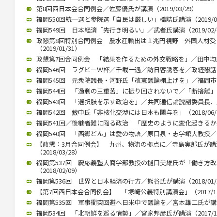
第8回西日本会合同例会／佐藤優氏が講演（2019/03/29）
福岡550回統一選と参院選「自民は厳しい」橋詰氏講演（2019/03
福岡549回 日本経済「先行き明るい」／武者氏講演（2019/02/
政懇第8回特別合同例会 農水産輸出は１兆円視野 外国人材
（2019/01/31）
政懇第7回合同例会 「結果を作るための外交戦略を」／田中均氏が講
福岡546回 ラグビーＷ杯／千載一遇／訪日客誘客を／政経懇話会で徳
福岡545回 元衆院議長・河野氏「改憲議論棚上げを」／福岡市内で講
福岡544回 「過剰の三重苦」に振り回されないで／「断捨離」のや
福岡543回 「選択肢を示す政治を」／共同通信論説副委員長、川上氏
福岡542回 藪中氏「非核化交渉には日本も関与を」（2018/06/
福岡541回／後継者難に陥る政治 「歴史のように変化起きるか」／御
福岡540回 「西郷どん」は愛の物語／原口泉・志学館大教授／西日本
【政懇：3月合同例会】 九州、物流の拠点に／寺島実郎氏が
（2018/03/28）
福岡第537回 慶応義塾大商学部教授の樋口美雄氏が「働き方
（2018/02/09）
福岡第536回 世界と日本経済の行方／熊谷氏が講演（2018/01/
【第7回西日本会合同例会】 「塚崎公義特別講演会」（2017/12
福岡第535回 軍事衝突回避へ日米中で議論を／宮本雄二氏が講演（2
福岡534回 「北朝鮮を巡る情勢」／宮家邦彦氏が講演（2017/10