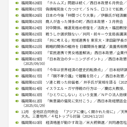
福岡第628回 「ホルムズ」問題は続く／西日本政懇６月例会／中川氏
福岡第627回 偽情報見抜く力つけて／ＳＮＳ、口コミで拡散／個人
福岡第626回 日本の今後「仲間づくり大事」／伊藤氏が経済展望語る
福岡第625回 商人が造った博多の町／西日本政懇・３月例会 歴史
福岡第624回 対中関係、機運見極め修復を／法政大・福田教授が講演
福岡第623回 戦うしか選択肢ない／共同・前キーウ支局長講演（20
福岡第622回 「共に考える」地域連携を 東京大・津田副学長が講演（
福岡第621回 戦略的関係の維持を 日韓関係を展望／奥薗秀樹教授 （
福岡第620回 「官民連携で男女格差解消」 西日本政懇／企業代表の
福岡第619回 「日本政治のターニングポイント」／西日本政
（2025/09/30）
福岡第618回 「今年は世界経済の歴史的転換点」／ 日本総研調査部
福岡第617回 「『親不孝介護』で離職を防ぐ」／ 西日本政懇／ 川
福岡第615回 ソ連と戦った抑留者／ 井手氏が実相を語る（2025/
福岡第614回 イスラエル・ガザ停戦の行方は…／慶応大教授、錦田氏
福岡第613回 「ひとりにしない」という支援／ＮＰＯ法人抱樸理事
福岡第612回 「無意識の偏見に気付こう」／西日本政経懇話
（2025/01/29）
12月 全地区合同例会 「アジアに優しく開かれた街に」／天
大丸、三菱地所／４社トップら討論（2024/12/23）
福岡第610回 経済格差が動かす政治／米大統領選／共同通信社客員