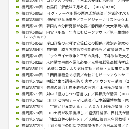
福岡第591回 ロシアのウ侵攻、「日本の安保にも影響」／河野前統合
福岡第590回 有馬氏「解散は７月ある」（2023/01/30）
福岡第589回 イグ・ノーベル賞の栗原氏が講演／ 常識外れでいられ
福岡第588回 持続可能な漁業を／フードジャーナリスト佐々木氏が講
福岡第587回 韓国内の分断克服が必要／静岡県立大大学院の奥薗教授
福岡第586回 円安ドル高 年内にもピークアウト／第一生命
（2022/10/19）
福岡第585回 岸田政権の火種は安倍氏との関係／政治評論家の田崎氏
福岡第584回 参院選 勝ち方次第で長期政権も／ 政策研究大学院大
福岡第583回 「ウクライナ戦争と平和の条件」 下斗米法政大名誉教
福岡第582回 未経験の事態へ備え必要／元警視総監高橋清孝氏（20
福岡第581回 危機はコロナより気候変動／斎藤・大阪市立大准教授
福岡第580回 ３回目接種急ぐ必要／今秋にもピークアウトか 二木氏
福岡第579回 明瞭発生で誤嚥を防ぐ 宮本アナウンサー講演 （2022
福岡第578回 来年の政治と岸田政権の行方／ 本田氏が講演／ 参院
福岡第577回 対中「協力しつつ苦言も」／興梠氏が講演（2022/1
福岡第576回 コロナと情報テーマに講演／日本新聞博物館・尾高館長
福岡第575回 「宇宙が世界変える」 ＪＡＸＡ上村氏が講演 （2022
福岡第574回 コロナ禍が改革後押し／ 経済評論家、西村氏が講演（2
福岡第573回 「独立自尊の精神を」／ 大嶋仁福岡大名誉教授（202
福岡第572回 上司と部下の対話で信頼関係を／西日本政懇／