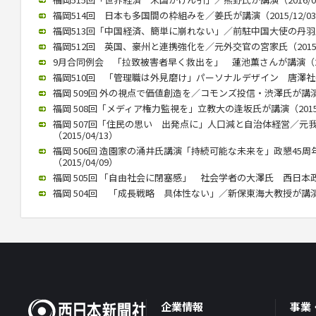
福岡514回 日本も多国間の枠組みを／姜氏が講演（2015/12/0
福岡513回「中国経済、簡単に崩れない」／前駐中国大使の丹羽氏が講
福岡512回 英国、豪州と連携強化を／元外交官の宮家氏（2015/1
9月合同例会 「拉致被害者早く救出を」 蓮池薫さんが講演（2015
福岡510回 「管理職は外見磨け」パーソナルデザイン 唐澤社長講演
福岡 509回 外の視点で価値創造を／コモンズ投信・渋澤氏が講演（2
福岡 508回「メディア権力監視を」立教大の逢坂氏が講演（2015/
福岡 507回「住民の思い 出発点に」人口減と自治体経営／元
（2015/04/13）
福岡 506回 造園家の涌井氏講演「持続可能な未来を」政懇45
（2015/04/09）
福岡 505回 「自由社会に閉塞感」 社会学者の大澤氏 西日本政懇で
福岡 504回 「成長戦略 具体性ない」／新保東海大教授が講演（20
企業情報
事業