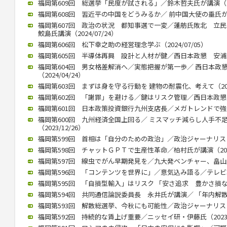
福岡第609回 総選挙「民度が試される」／鈴木哲夫氏が講演（202
福岡第608回 習近平の中国をどうみるか／ 前中国大使の垂氏が講演（
福岡第607回 政治の状況 都知事選で一変／蓮舫氏敗北 
鮫島氏講演（2024/07/24）
福岡第606回 松下幸之助の経営理念学ぶ（2024/07/05）
福岡第605回 半導体再興 設計と人材が鍵／西日本政懇 安浦氏が講
福岡第604回 男女格差解消へ／実態把握が第一歩／ 西日本政
（2024/04/24）
福岡第603回 まずは身を守る行動を 建物の耐震化、考えて（2024
福岡第602回 「謝罪」を避ける／鍵はリスク管理／西日本政懇、竹中
福岡第601回 日本政策投資銀行九州支店長／メガトレンドで強みを（
福岡第600回 九州経済全国上回る／ ミスマッチ減らし人手不
（2023/12/26）
福岡第599回 首相は「自分のための政治」／政治ジャーナリストの青
福岡第598回 チャットＧＰＴで生産性革命／柏村氏が講演（2023/
福岡第597回 線虫でがん早期発見を／九大発ベンチャー、畠山氏が講
福岡第596回 「コンテンツを世界に」／意気込み語る／テレビ朝日
福岡第595回 「自損型輸入」はリスク 「安さ追求 豊かさ損なう」 
福岡第594回 共同通信論説委員長 永井氏が講演／ 「年内解散」（2
福岡第593回 解散総選挙、今秋にも可能性／政治ジャーナリストの
福岡第592回 持続的な賃上げ重要／ニッセイ研・伊藤氏（2023/0