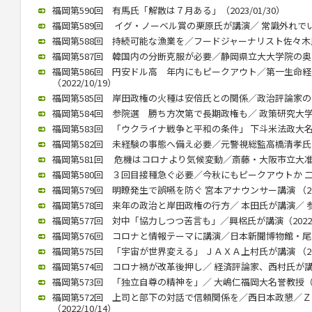
福岡第590回 有馬氏「解散は７月ある」（2023/01/30）
福岡第589回 イグ・ノーベル賞の栗原氏が講演／ 常識外れでいられ
福岡第588回 持続可能な漁業を／フードジャーナリスト佐々木氏が講
福岡第587回 韓国内の分断克服が必要／静岡県立大大学院の奥薗教授
福岡第586回 円安ドル高 年内にもピークアウト／第一生命
（2022/10/19）
福岡第585回 岸田政権の火種は安倍氏との関係／政治評論家の田崎氏
福岡第584回 参院選 勝ち方次第で長期政権も／ 政策研究大学院大
福岡第583回 「ウクライナ戦争と平和の条件」 下斗米法政大名誉教
福岡第582回 未経験の事態へ備え必要／元警視総監高橋清孝氏（20
福岡第581回 危機はコロナより気候変動／斎藤・大阪市立大准教授
福岡第580回 ３回目接種急ぐ必要／今秋にもピークアウトか 二木氏
福岡第579回 明瞭発生で誤嚥を防ぐ 宮本アナウンサー講演 （2022
福岡第578回 来年の政治と岸田政権の行方／ 本田氏が講演／ 参院
福岡第577回 対中「協力しつつ苦言も」／興梠氏が講演（2022/1
福岡第576回 コロナと情報テーマに講演／日本新聞博物館・尾高館長
福岡第575回 「宇宙が世界変える」 ＪＡＸＡ上村氏が講演 （2022
福岡第574回 コロナ禍が改革後押し／ 経済評論家、西村氏が講演（2
福岡第573回 「独立自尊の精神を」／ 大嶋仁福岡大名誉教授（202
福岡第572回 上司と部下の対話で信頼関係を／西日本政懇／
（2022/10/14）