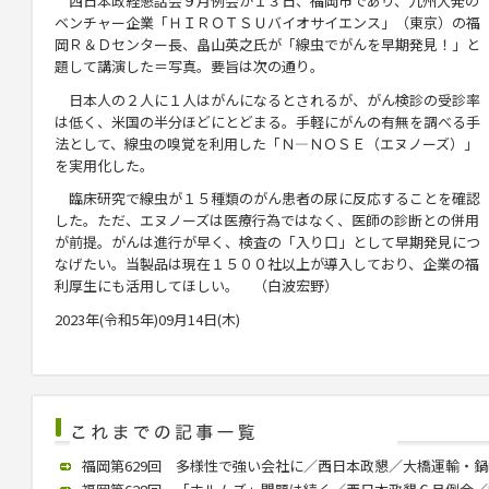
西日本政経懇話会９月例会が１３日、福岡市であり、九
州大発の
ベンチャ
ー企業「ＨＩＲＯＴＳＵバイオサイエンス」（東京）の福
岡Ｒ＆Ｄセンター長、
畠
山英之
氏が「線虫でがんを早期発見！」と
題して講演した＝写真。要旨は次の通り。
日本人の２人に１人はがんになるとされるが、がん検診の受診率
は低く、米国の半分ほどにとどまる。手軽にがんの有無を調べる手
法として、線虫の嗅覚を利用した「Ｎ―ＮＯＳＥ（エヌノーズ）」
を実用化した。
臨床研究で線虫が１５種類のがん患者の尿に反応することを確認
した。ただ、エヌノーズは医療行為ではなく、医師の診断との併用
が前提。がんは進行が早く、検査の「入り口」として早期発見につ
なげたい。当製品は現在１５００社以上が導入しており、企業の福
利厚生にも活用してほしい。 （白波宏野）
2023年(令和5年)09月14日(木)
福岡第629回 多様性で強い会社に／西日本政懇／大橋運輸・鍋嶋社長