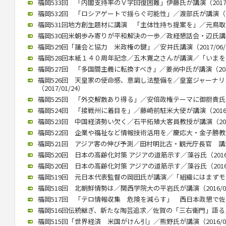
福岡533回 「内閣支持率のＶ字回復困難」伊藤氏が講演（2017/0
福岡532回 「ロシアゲートで揺らぐ可能性」／渡部氏が講演（201
福岡531回地方創生題材に講演 「主体性持ち提案を」／元鳥取県知
福岡530回米朝歩み寄りが平和解決の一歩／政経懇話会・辺氏講演（2
福岡529回「議会と協力 米政権の鍵」／安井氏講演（2017/06/
福岡528回本紙１４０周年記念／五木寛之さんが講演／「いまを生きる
福岡527回 「多国間主義に転換すべき」／姜尚中氏が講演（2017/
福岡526回 天皇家の使命感、意識し法整備を／皇室ジャーナ
（2017/01/24）
福岡525回 「外交解散あり得る」／安倍政権テーマに御厨貴氏が講演
福岡524回 「接戦州に着目を」／藤崎前駐米大使が講演（2016/1
福岡523回 中国経済勢い欠く／石平拓殖大客員教授が講演（2016/
福岡522回 企業や福祉など情報技術活用を／慶応大・金子勝教授 講
福岡521回 アジア客の伸び予測／田村明比古・観光庁長官 講演 （2
福岡520回 日本の高齢化対策 アジアの道筋示す／藻谷氏（2016/
福岡520回 日本の高齢化対策 アジアの道筋示す／藻谷氏（2016/
福岡519回 元日本代表監督の岡田氏が講演／「組織にはまずモラルが
福岡518回 北朝鮮情勢は／関西学院大の平岩氏が講演（2016/04
福岡517回 「テロ情報収集 危険を減らす」 西日本政懇で佐々木氏
福岡516回伝統継ぎ、新たな陶芸追求／佐賀の「三右衛門」語る／西
福岡515回「世界経済 米国がけん引」／熊野氏が講演（2016/01