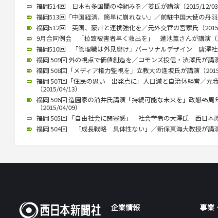
福岡514回 日本も多国間の枠組みを／姜氏が講演（2015/12/0
福岡513回「中国経済、簡単に崩れない」／前駐中国大使の丹羽氏が講
福岡512回 英国、豪州と連携強化を／元外交官の宮家氏（2015/1
9月合同例会 「拉致被害者早く救出を」 蓮池薫さんが講演（2015
福岡510回 「管理職は外見磨け」パーソナルデザイン 唐澤社長講演
福岡 509回 外の視点で価値創造を／コモンズ投信・渋澤氏が講演（2
福岡 508回「メディア権力監視を」立教大の逢坂氏が講演（2015/
福岡 507回「住民の思い 出発点に」人口減と自治体経営／元
（2015/04/13）
福岡 506回 造園家の涌井氏講演「持続可能な未来を」政懇45
（2015/04/09）
福岡 505回 「自由社会に閉塞感」 社会学者の大澤氏 西日本政懇で
福岡 504回 「成長戦略 具体性ない」／新保東海大教授が講演（20
企業情報
事業