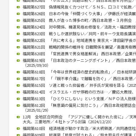
福岡第628回 「ホルムズ」問題は続く／西日本政懇６月例会／中川氏
福岡第627回 偽情報見抜く力つけて／ＳＮＳ、口コミで拡散／個人
福岡第626回 日本の今後「仲間づくり大事」／伊藤氏が経済展望語る
福岡第625回 商人が造った博多の町／西日本政懇・３月例会 歴史
福岡第624回 対中関係、機運見極め修復を／法政大・福田教授が講演
福岡第623回 戦うしか選択肢ない／共同・前キーウ支局長講演（20
福岡第622回 「共に考える」地域連携を 東京大・津田副学長が講演（
福岡第621回 戦略的関係の維持を 日韓関係を展望／奥薗秀樹教授 （
福岡第620回 「官民連携で男女格差解消」 西日本政懇／企業代表の
福岡第619回 「日本政治のターニングポイント」／西日本政
（2025/09/30）
福岡第618回 「今年は世界経済の歴史的転換点」／ 日本総研調査部
福岡第617回 「『親不孝介護』で離職を防ぐ」／ 西日本政懇／ 川
福岡第615回 ソ連と戦った抑留者／ 井手氏が実相を語る（2025/
福岡第614回 イスラエル・ガザ停戦の行方は…／慶応大教授、錦田氏
福岡第613回 「ひとりにしない」という支援／ＮＰＯ法人抱樸理事
福岡第612回 「無意識の偏見に気付こう」／西日本政経懇話
（2025/01/29）
12月 全地区合同例会 「アジアに優しく開かれた街に」／天
大丸、三菱地所／４社トップら討論（2024/12/23）
福岡第610回 経済格差が動かす政治／米大統領選／共同通信社客員
福岡第609回 総選挙「民度が試される」／鈴木哲夫氏が講演（202