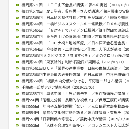
福岡第571回 ＪＯＣ山下会長が講演／ 夢への挑戦（2022/10/1
福岡第570回 歴史学者、呉座勇一さんが講演／ 蒙古襲来の実像に迫
福岡第569回 日本ＭＳ初代社長／古川氏が講演／「経験や知恵、若
福岡第568回 一橋ビジネススクールの一條教授／ＤＸの必要性と本質
福岡第565回 「６対４」でバイデン氏勝利／笹川財団の渡部氏が講演
福岡第567回 たたき上げの菅政権に期待／古賀誠自民元幹事長（20
福岡第566回 「コロナ禍と地域医療」／日本医師会名誉会長・横倉氏
福岡第564回 今後は菅・二階政権に／作家、大下氏が講演（2020/
福岡第563回 ５Ｇビジネス「参加すべき」／企のクロサカ氏が講演（2
福岡第562回「東京除外」判断 石破氏が疑問視（2020/07/31）
福岡第561回ＢＣＰ「業界の連携重要」日航の佐藤氏講演／（2020/
福岡第560回中東派遣の必要性強調 西日本政懇 中谷元防衛相が講演
福岡第558回 「複数の自分使い分けを」平野啓一郎さん講演（2020
手嶋龍一氏がアジア情勢解説（2019/12/05）
福岡第557回 軍拡中国「世界が忠告を」／五百旗頭氏が講演（201
福岡556回「昭和史分析 長期的な視点で」／保阪正康氏が講演／（2
福岡555回 年内や五輪後解散「ない」／元自民党本部事務局長が講演
福岡554回 衆参ダブル選可能性語る／政治評論家・有馬氏（2019/
福岡553回「日韓関係の修復を」／姜尚中氏が講演（2019/05/2
福岡552回 「人は不合理な判断多い」／コラムニスト大江氏が講演（