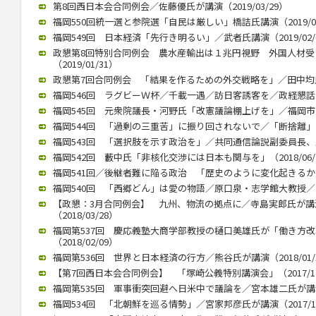
第8回西日本会合同例会／佐藤優氏が講演（2019/03/29）
福岡550回統一選と参院選「自民は厳しい」橋詰氏講演（2019/03
福岡549回 日本経済「先行き明るい」／武者氏講演（2019/02/
政懇第8回特別合同例会 農水産輸出は１兆円視野 外国人材
（2019/01/31）
政懇第7回合同例会 「結果を作るための外交戦略を」／田中均氏が講
福岡546回 ラグビーＷ杯／千載一遇／訪日客誘客を／政経懇話会で徳
福岡545回 元衆院議長・河野氏「改憲議論棚上げを」／福岡市内で講
福岡544回 「過剰の三重苦」に振り回されないで／「断捨離」のや
福岡543回 「選択肢を示す政治を」／共同通信論説副委員長、川上氏
福岡542回 藪中氏「非核化交渉には日本も関与を」（2018/06/
福岡541回／後継者難に陥る政治 「歴史のように変化起きるか」／御
福岡540回 「西郷どん」は愛の物語／原口泉・志学館大教授／西日本
【政懇：3月合同例会】 九州、物流の拠点に／寺島実郎氏が
（2018/03/28）
福岡第537回 慶応義塾大商学部教授の樋口美雄氏が「働き方
（2018/02/09）
福岡第536回 世界と日本経済の行方／熊谷氏が講演（2018/01/
【第7回西日本会合同例会】 「塚崎公義特別講演会」（2017/12
福岡第535回 軍事衝突回避へ日米中で議論を／宮本雄二氏が講演（2
福岡534回 「北朝鮮を巡る情勢」／宮家邦彦氏が講演（2017/10