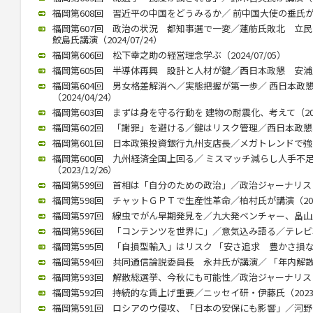
福岡第608回 習近平の中国をどうみるか／ 前中国大使の垂氏が講演（
福岡第607回 政治の状況 都知事選で一変／蓮舫氏敗北 
鮫島氏講演（2024/07/24）
福岡第606回 松下幸之助の経営理念学ぶ（2024/07/05）
福岡第605回 半導体再興 設計と人材が鍵／西日本政懇 安浦氏が講
福岡第604回 男女格差解消へ／実態把握が第一歩／ 西日本政
（2024/04/24）
福岡第603回 まずは身を守る行動を 建物の耐震化、考えて（2024
福岡第602回 「謝罪」を避ける／鍵はリスク管理／西日本政懇、竹中
福岡第601回 日本政策投資銀行九州支店長／メガトレンドで強みを（
福岡第600回 九州経済全国上回る／ ミスマッチ減らし人手不
（2023/12/26）
福岡第599回 首相は「自分のための政治」／政治ジャーナリストの青
福岡第598回 チャットＧＰＴで生産性革命／柏村氏が講演（2023/
福岡第597回 線虫でがん早期発見を／九大発ベンチャー、畠山氏が講
福岡第596回 「コンテンツを世界に」／意気込み語る／テレビ朝日
福岡第595回 「自損型輸入」はリスク 「安さ追求 豊かさ損なう」 
福岡第594回 共同通信論説委員長 永井氏が講演／ 「年内解散」（2
福岡第593回 解散総選挙、今秋にも可能性／政治ジャーナリストの
福岡第592回 持続的な賃上げ重要／ニッセイ研・伊藤氏（2023/0
福岡第591回 ロシアのウ侵攻、「日本の安保にも影響」／河野前統合