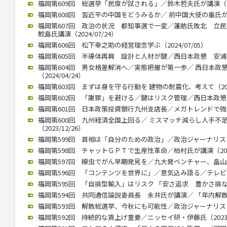
福岡第609回 総選挙「民度が試される」／鈴木哲夫氏が講演（202
福岡第608回 習近平の中国をどうみるか／ 前中国大使の垂氏が講演（
福岡第607回 政治の状況 都知事選で一変／蓮舫氏敗北 
鮫島氏講演（2024/07/24）
福岡第606回 松下幸之助の経営理念学ぶ（2024/07/05）
福岡第605回 半導体再興 設計と人材が鍵／西日本政懇 安浦氏が講
福岡第604回 男女格差解消へ／実態把握が第一歩／ 西日本政
（2024/04/24）
福岡第603回 まずは身を守る行動を 建物の耐震化、考えて（2024
福岡第602回 「謝罪」を避ける／鍵はリスク管理／西日本政懇、竹中
福岡第601回 日本政策投資銀行九州支店長／メガトレンドで強みを（
福岡第600回 九州経済全国上回る／ ミスマッチ減らし人手不
（2023/12/26）
福岡第599回 首相は「自分のための政治」／政治ジャーナリストの青
福岡第598回 チャットＧＰＴで生産性革命／柏村氏が講演（2023/
福岡第597回 線虫でがん早期発見を／九大発ベンチャー、畠山氏が講
福岡第596回 「コンテンツを世界に」／意気込み語る／テレビ朝日
福岡第595回 「自損型輸入」はリスク 「安さ追求 豊かさ損なう」 
福岡第594回 共同通信論説委員長 永井氏が講演／ 「年内解散」（2
福岡第593回 解散総選挙、今秋にも可能性／政治ジャーナリストの
福岡第592回 持続的な賃上げ重要／ニッセイ研・伊藤氏（2023/0