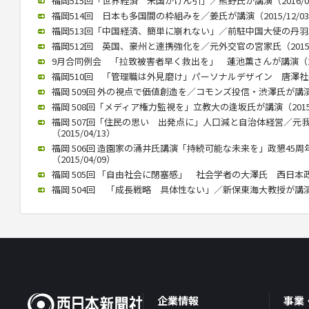
福岡515回「世界経済 米国がけん引」／熊野氏が講演（2016/01
福岡514回 日本も多国間の枠組みを／姜氏が講演（2015/12/0
福岡513回「中国経済、簡単に崩れない」／前駐中国大使の丹羽氏が講
福岡512回 英国、豪州と連携強化を／元外交官の宮家氏（2015/1
9月合同例会 「拉致被害者早く救出を」 蓮池薫さんが講演（2015
福岡510回 「管理職は外見磨け」パーソナルデザイン 唐澤社長講演
福岡 509回 外の視点で価値創造を／コモンズ投信・渋澤氏が講演（2
福岡 508回「メディア権力監視を」立教大の逢坂氏が講演（2015/
福岡 507回「住民の思い 出発点に」人口減と自治体経営／元
（2015/04/13）
福岡 506回 造園家の涌井氏講演「持続可能な未来を」政懇45
（2015/04/09）
福岡 505回 「自由社会に閉塞感」 社会学者の大澤氏 西日本政懇で
福岡 504回 「成長戦略 具体性ない」／新保東海大教授が講演（20
企業情報
事業