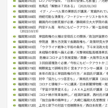
福岡第591回 ロシアのウ侵攻、「日本の安保にも影響」／河野前統合
福岡第590回 有馬氏「解散は７月ある」（2023/01/30）
福岡第589回 イグ・ノーベル賞の栗原氏が講演／ 常識外れでいられ
福岡第588回 持続可能な漁業を／フードジャーナリスト佐々木氏が講
福岡第587回 韓国内の分断克服が必要／静岡県立大大学院の奥薗教授
福岡第586回 円安ドル高 年内にもピークアウト／第一生命
（2022/10/19）
福岡第585回 岸田政権の火種は安倍氏との関係／政治評論家の田崎氏
福岡第584回 参院選 勝ち方次第で長期政権も／ 政策研究大学院大
福岡第583回 「ウクライナ戦争と平和の条件」 下斗米法政大名誉教
福岡第582回 未経験の事態へ備え必要／元警視総監高橋清孝氏（20
福岡第581回 危機はコロナより気候変動／斎藤・大阪市立大准教授
福岡第580回 ３回目接種急ぐ必要／今秋にもピークアウトか 二木氏
福岡第579回 明瞭発生で誤嚥を防ぐ 宮本アナウンサー講演 （2022
福岡第578回 来年の政治と岸田政権の行方／ 本田氏が講演／ 参院
福岡第577回 対中「協力しつつ苦言も」／興梠氏が講演（2022/1
福岡第576回 コロナと情報テーマに講演／日本新聞博物館・尾高館長
福岡第575回 「宇宙が世界変える」 ＪＡＸＡ上村氏が講演 （2022
福岡第574回 コロナ禍が改革後押し／ 経済評論家、西村氏が講演（2
福岡第573回 「独立自尊の精神を」／ 大嶋仁福岡大名誉教授（202
福岡第572回 上司と部下の対話で信頼関係を／西日本政懇／