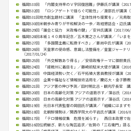
福岡533回 「内閣支持率のＶ字回復困難」伊藤氏が講演（2017/0
福岡532回 「ロシアゲートで揺らぐ可能性」／渡部氏が講演（201
福岡531回地方創生題材に講演 「主体性持ち提案を」／元鳥取県知
福岡530回米朝歩み寄りが平和解決の一歩／政経懇話会・辺氏講演（2
福岡529回「議会と協力 米政権の鍵」／安井氏講演（2017/06/
福岡528回本紙１４０周年記念／五木寛之さんが講演／「いまを生きる
福岡527回 「多国間主義に転換すべき」／姜尚中氏が講演（2017/
福岡526回 天皇家の使命感、意識し法整備を／皇室ジャーナ
（2017/01/24）
福岡525回 「外交解散あり得る」／安倍政権テーマに御厨貴氏が講演
福岡524回 「接戦州に着目を」／藤崎前駐米大使が講演（2016/1
福岡523回 中国経済勢い欠く／石平拓殖大客員教授が講演（2016/
福岡522回 企業や福祉など情報技術活用を／慶応大・金子勝教授 講
福岡521回 アジア客の伸び予測／田村明比古・観光庁長官 講演 （2
福岡520回 日本の高齢化対策 アジアの道筋示す／藻谷氏（2016/
福岡520回 日本の高齢化対策 アジアの道筋示す／藻谷氏（2016/
福岡519回 元日本代表監督の岡田氏が講演／「組織にはまずモラルが
福岡518回 北朝鮮情勢は／関西学院大の平岩氏が講演（2016/04
福岡517回 「テロ情報収集 危険を減らす」 西日本政懇で佐々木氏
福岡516回伝統継ぎ、新たな陶芸追求／佐賀の「三右衛門」語る／西