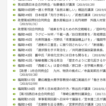
第8回西日本会合同例会／佐藤優氏が講演（2019/03/29）
福岡550回統一選と参院選「自民は厳しい」橋詰氏講演（2019/03
福岡549回 日本経済「先行き明るい」／武者氏講演（2019/02/
政懇第8回特別合同例会 農水産輸出は１兆円視野 外国人材
（2019/01/31）
政懇第7回合同例会 「結果を作るための外交戦略を」／田中均氏が講
福岡546回 ラグビーＷ杯／千載一遇／訪日客誘客を／政経懇話会で徳
福岡545回 元衆院議長・河野氏「改憲議論棚上げを」／福岡市内で講
福岡544回 「過剰の三重苦」に振り回されないで／「断捨離」のや
福岡543回 「選択肢を示す政治を」／共同通信論説副委員長、川上氏
福岡542回 藪中氏「非核化交渉には日本も関与を」（2018/06/
福岡541回／後継者難に陥る政治 「歴史のように変化起きるか」／御
福岡540回 「西郷どん」は愛の物語／原口泉・志学館大教授／西日本
【政懇：3月合同例会】 九州、物流の拠点に／寺島実郎氏が
（2018/03/28）
福岡第537回 慶応義塾大商学部教授の樋口美雄氏が「働き方
（2018/02/09）
福岡第536回 世界と日本経済の行方／熊谷氏が講演（2018/01/
【第7回西日本会合同例会】 「塚崎公義特別講演会」（2017/12
福岡第535回 軍事衝突回避へ日米中で議論を／宮本雄二氏が講演（2
福岡534回 「北朝鮮を巡る情勢」／宮家邦彦氏が講演（2017/10