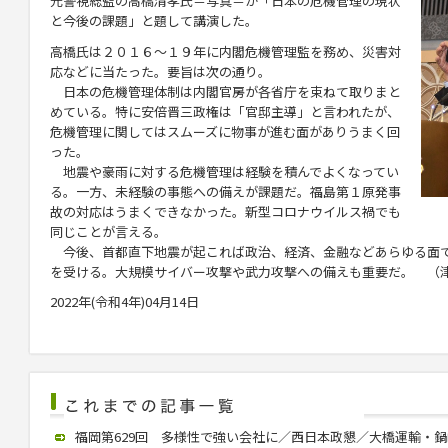
元警
視総監の
高
橋清孝
氏＝写真＝が「日本の危機管理の現状
と今後の課題」と題して講演した。
高橋氏は２０１６～１９
年に内閣危機管理監を務め、災害対
応などに当たった。要旨は次の通り。
日本の危機管理体制は内閣官房が各省庁を束ねて取りまと
めている。特に安倍晋三政権は「官邸主導」と言われたが、
危機管理に関してはスムーズに物事が進む面がありうまく回
った。
地震や豪雨に対する危機管理は経験を積んでよくなってい
る。一方、未経験の事態への備えが課題だ。福島第１原発事
故の対応はうまくできなかった。新型コロナウイルス禍でも
同じことが言える。
今後、首都直下地震が起これば政治、経済、金融などあらゆる面
を受ける。大規模サイバー攻撃や武
力攻撃への備えも重要だ。 （
2022年(令和4年)04月14日
福岡第629回 多様性で強い会社に／西日本政懇／大橋運輸・鍋嶋社長