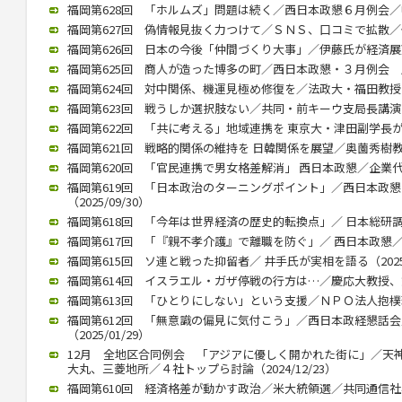
福岡第628回 「ホルムズ」問題は続く／西日本政懇６月例会／中川氏
福岡第627回 偽情報見抜く力つけて／ＳＮＳ、口コミで拡散／個人
福岡第626回 日本の今後「仲間づくり大事」／伊藤氏が経済展望語る
福岡第625回 商人が造った博多の町／西日本政懇・３月例会 歴史
福岡第624回 対中関係、機運見極め修復を／法政大・福田教授が講演
福岡第623回 戦うしか選択肢ない／共同・前キーウ支局長講演（20
福岡第622回 「共に考える」地域連携を 東京大・津田副学長が講演（
福岡第621回 戦略的関係の維持を 日韓関係を展望／奥薗秀樹教授 （
福岡第620回 「官民連携で男女格差解消」 西日本政懇／企業代表の
福岡第619回 「日本政治のターニングポイント」／西日本政
（2025/09/30）
福岡第618回 「今年は世界経済の歴史的転換点」／ 日本総研調査部
福岡第617回 「『親不孝介護』で離職を防ぐ」／ 西日本政懇／ 川
福岡第615回 ソ連と戦った抑留者／ 井手氏が実相を語る（2025/
福岡第614回 イスラエル・ガザ停戦の行方は…／慶応大教授、錦田氏
福岡第613回 「ひとりにしない」という支援／ＮＰＯ法人抱樸理事
福岡第612回 「無意識の偏見に気付こう」／西日本政経懇話
（2025/01/29）
12月 全地区合同例会 「アジアに優しく開かれた街に」／天
大丸、三菱地所／４社トップら討論（2024/12/23）
福岡第610回 経済格差が動かす政治／米大統領選／共同通信社客員