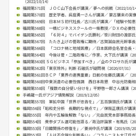
（2022/10/14）
福岡第571回 ＪＯＣ山下会長が講演／ 夢への挑戦（2022/10/1
福岡第570回 歴史学者、呉座勇一さんが講演／ 蒙古襲来の実像に迫
福岡第569回 日本ＭＳ初代社長／古川氏が講演／「経験や知恵、若
福岡第568回 一橋ビジネススクールの一條教授／ＤＸの必要性と本質
福岡第565回 「６対４」でバイデン氏勝利／笹川財団の渡部氏が講演
福岡第567回 たたき上げの菅政権に期待／古賀誠自民元幹事長（20
福岡第566回 「コロナ禍と地域医療」／日本医師会名誉会長・横倉氏
福岡第564回 今後は菅・二階政権に／作家、大下氏が講演（2020/
福岡第563回 ５Ｇビジネス「参加すべき」／企のクロサカ氏が講演（2
福岡第562回「東京除外」判断 石破氏が疑問視（2020/07/31）
福岡第561回ＢＣＰ「業界の連携重要」日航の佐藤氏講演／（2020/
福岡第560回中東派遣の必要性強調 西日本政懇 中谷元防衛相が講演
福岡第558回 「複数の自分使い分けを」平野啓一郎さん講演（2020
手嶋龍一氏がアジア情勢解説（2019/12/05）
福岡第557回 軍拡中国「世界が忠告を」／五百旗頭氏が講演（201
福岡556回「昭和史分析 長期的な視点で」／保阪正康氏が講演／（2
福岡555回 年内や五輪後解散「ない」／元自民党本部事務局長が講演
福岡554回 衆参ダブル選可能性語る／政治評論家・有馬氏（2019/
福岡553回「日韓関係の修復を」／姜尚中氏が講演（2019/05/2
福岡552回 「人は不合理な判断多い」／コラムニスト大江氏が講演（