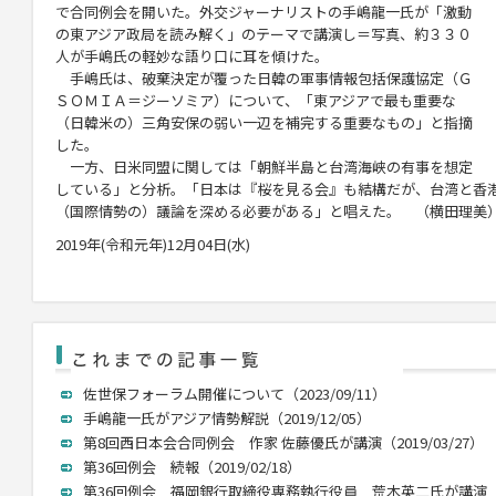
で合同例会を開いた。外交ジャーナリストの手嶋龍一氏が「激動
の東アジア政局を読み解く」のテーマで講演し＝写真、約３３０
人が手嶋氏の軽妙な語り口に耳を傾けた。
手嶋氏は、破棄決定が覆った日韓の軍事情報包括保護協定（Ｇ
ＳＯＭＩＡ＝ジーソミア）について、「東アジアで最も重要な
（日韓米の）三角安保の弱い一辺を補完する重要なもの」と指摘
した。
一方、日米同盟に関しては「朝鮮半島と台湾海峡の有事を想定
している」と分析。「日本は『桜を見る会』も結構だが、台湾と香
（国際情勢の）議論を深める必要がある」と唱えた。 （横田理美
2019年(令和元年)12月04日(水)
佐世保フォーラム開催について（2023/09/11）
手嶋龍一氏がアジア情勢解説（2019/12/05）
第8回西日本会合同例会 作家 佐藤優氏が講演（2019/03/27）
第36回例会 続報（2019/02/18）
第36回例会 福岡銀行取締役専務執行役員 荒木英二氏が講演（201