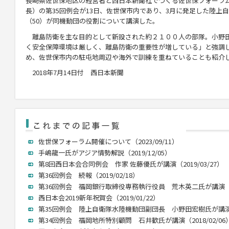
長崎県佐世保地区の経営者と西日本新聞社でつくる佐世保フォーラ
長）の第35回例会が13日、佐世保市内であり、3月に発足した陸上
（50）が同機動団の役割について講演した。
離島防衛を主な目的として新設された約２１００人の部隊。小野
く安全保障環境は厳しく、離島防衛の重要性が増している」と強調
め、佐世保市内の駐屯地周辺や海外で訓練を重ねていることも紹介
2018年7月14日付 西日本新聞
佐世保フォーラム開催について（2023/09/11）
手嶋龍一氏がアジア情勢解説（2019/12/05）
第8回西日本会合同例会 作家 佐藤優氏が講演（2019/03/27）
第36回例会 続報（2019/02/18）
第36回例会 福岡銀行取締役専務執行役員 荒木英二氏が講演（201
西日本会2019新年祝賀会（2019/01/22）
第35回例会 陸上自衛隊水陸機動団副団長 小野田宏樹氏が講演（20
第34回例会 福岡地所特別顧問 石井歓氏が講演（2018/02/06