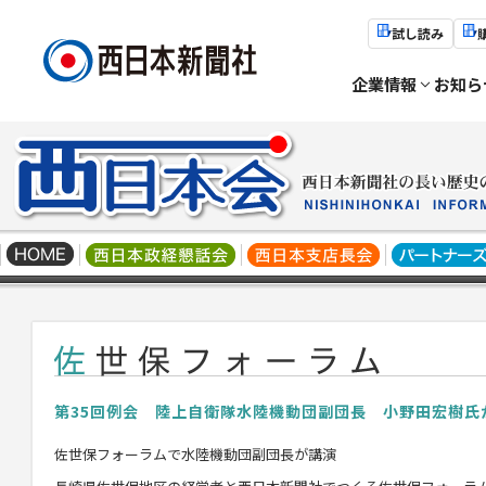
試し読み
企業情報
お知ら
第35回例会 陸上自衛隊水陸機動団副団長 小野田宏樹氏
佐世保フォーラムで水陸機動団副団長が講演