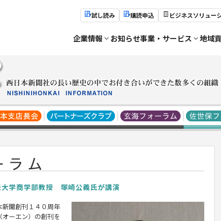
試し読み
購読申込
ビジネスソリュー
企業情報
お知らせ
事業・サービス
地域
米大学商学部教授 塚崎公義氏が講演
本新聞創刊１４０周年
（オーエン）の創刊を