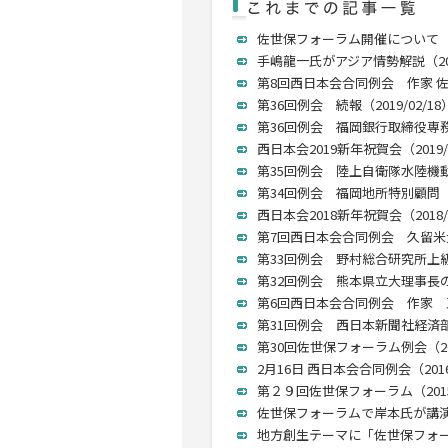
佐世保フォーラム開催について（202
手嶋龍一氏がアジア情勢解説（2019
第8回西日本会合同例会 作家 佐藤
第36回例会 続報（2019/02/18
第36回例会 福岡銀行取締役専務執
西日本会2019新年祝賀会（2019/0
第35回例会 陸上自衛隊水陸機動団
第34回例会 福岡地所特別顧問 石
西日本会2018新年祝賀会（2018/0
第7回西日本会合同例会 久留米大
第33回例会 野村総合研究所上級研
第32回例会 熊本県立大理事長の五
第6回西日本会合同例会 作家 五木
第31回例会 西日本新聞社経済部長
第30回佐世保フォーラム例会（201
2月16日 西日本会合同例会（2016/
第２９回佐世保フォーラム（2015/
佐世保フォーラムで岸本氏が講演 （
地方創生テーマに「佐世保フォーラム