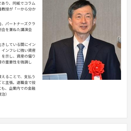
であり、同紙でコラム
義教授が「一から分か
、パートナーズクラ
例会を兼ねた講演会
生きしている間にイン
。インフレに強い資産
」を示し、資産の偏り
資の重要性を強調し
えることで、支払う
どと主張。退職金で投
にも、企業内での金融
良治）