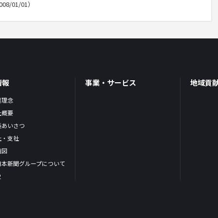
/01/01）
情報
事業・サービス
地域貢
業理念
社概要
長あいさつ
社・支社
織図
日本新聞グループについて
史