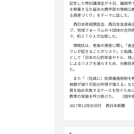
記念した特別講演会が４日、福岡市
を執筆する久留米大商学部の塚崎公
る資産づくり」をテーマに話した。
西日本政経懇話会、西日本支店長会
ブ、地域フォーラムの４団体の合同
で、約３７０人が出席した。
塚崎氏は、老後の資産に関し「長
フレが起きることがリスク」と指摘
として「日本の公的年金やドル、株
によるリスクを減らすため、分散投
た。
また「（社員に）投資優遇税制を教
税額が減り可処分所得が増える」な
資を始め失敗するケースを防ぐため
教育の実施を呼び掛けた。 （田中
2017年12月05日付 西日本新聞