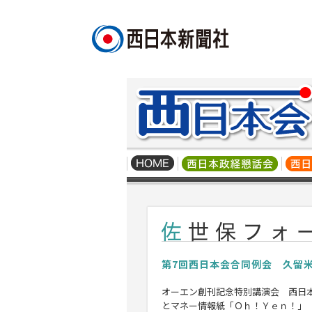
第7回西日本会合同例会 久留
オーエン創刊記念特別講演会 西日
とマネー情報紙「Ｏｈ！Ｙｅｎ！」