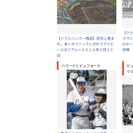
【クラ
【ソフトバンク－西武】好天に恵ま
ラウン
れ、多くのファンでにぎわうアイビ
ロホー
ースタジアム＝２０１４年２月２２
球場
日
ハワードとビュフォード
ビ
０