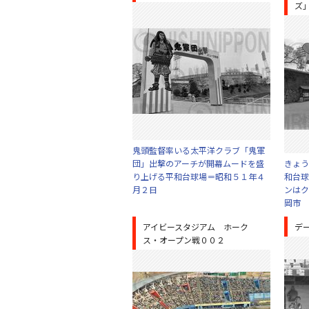
ズ
鬼頭監督率いる太平洋クラブ「鬼軍
団」出撃のアーチが開幕ムードを盛
きょう
り上げる平和台球場＝昭和５１年４
和台球
月２日
ンはク
岡市
アイビースタジアム ホーク
デ
ス・オープン戦００２