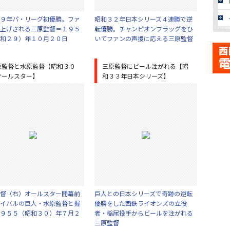
９年パ・リーグ初優勝。ファ
昭和３２年日本シリーズ４連勝で逆
上げされる三原監督＝１９５
転優勝。チャンピオンフラッグをひ
和２９）年１０月２０日
いてファンの声援に応える三原監督
原監督と水原監督【昭和３０
三原監督にビール注がれる【昭
オールスター】
和３３年日本シリーズ】
督（右）オールスター開幕前
巨人との日本シリーズで奇跡の逆転
イバルの巨人・水原監督と握
優勝をした西鉄ライオンズの立役
９５５（昭和３０）年７月２
者・稲尾投手からビールを注がれる
三原監督