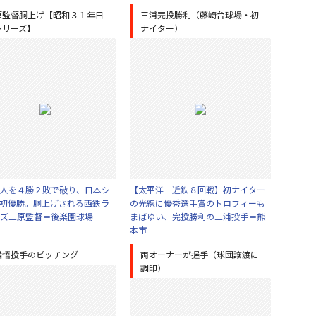
原監督胴上げ【昭和３１年日
三浦完投勝利（藤崎台球場・初
シリーズ】
ナイター）
人を４勝２敗で破り、日本シ
【太平洋－近鉄８回戦】初ナイター
初優勝。胴上げされる西鉄ラ
の光線に優秀選手賞のトロフィーも
ズ三原監督＝後楽園球場
まばゆい、完投勝利の三浦投手＝熊
本市
輪悟投手のピッチング
両オーナーが握手（球団譲渡に
調印）