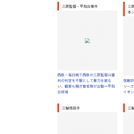
三原監督・平和台事件
三
本
西鉄－毎日戦で西鉄の三原監督は審
判の判定を不服として暴力を振る
宿敵巨
い、観客も騒ぎ警官隊が出動＝平和
リーズ
台球場
イオン
三輪悟投手
三