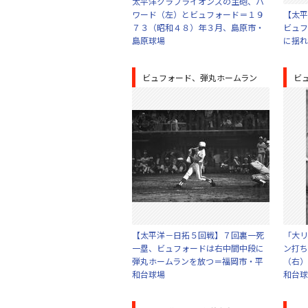
太平洋クラブライオンズの主砲、ハ
ワード（左）とビュフォード＝１９
【太平
７３（昭和４８）年３月、島原市・
ビュフ
島原球場
に揺れ
ビュフォード、弾丸ホームラン
ビ
【太平洋－日拓５回戦】７回裏一死
「大リ
一塁、ビュフォードは右中間中段に
ン打ち
弾丸ホームランを放つ＝福岡市・平
（右）
和台球場
和台球