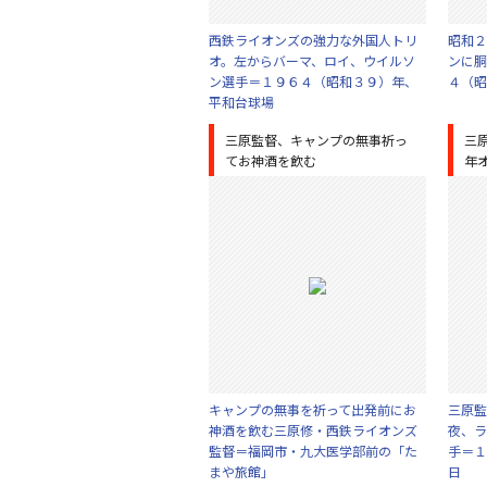
西鉄ライオンズの強力な外国人トリ
昭和２
オ。左からバーマ、ロイ、ウイルソ
ンに胴
ン選手＝１９６４（昭和３９）年、
４（昭
平和台球場
三原監督、キャンプの無事祈っ
三
てお神酒を飲む
年
キャンプの無事を祈って出発前にお
三原監
神酒を飲む三原修・西鉄ライオンズ
夜、ラ
監督＝福岡市・九大医学部前の「た
手＝１
まや旅館」
日