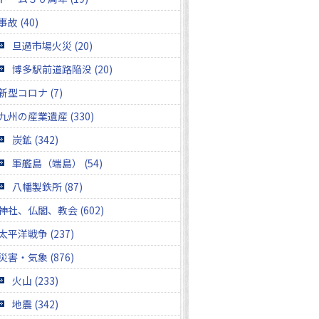
事故 (40)
旦過市場火災 (20)
博多駅前道路陥没 (20)
新型コロナ (7)
九州の産業遺産 (330)
炭鉱 (342)
軍艦島（端島） (54)
八幡製鉄所 (87)
神社、仏閣、教会 (602)
太平洋戦争 (237)
災害・気象 (876)
火山 (233)
地震 (342)