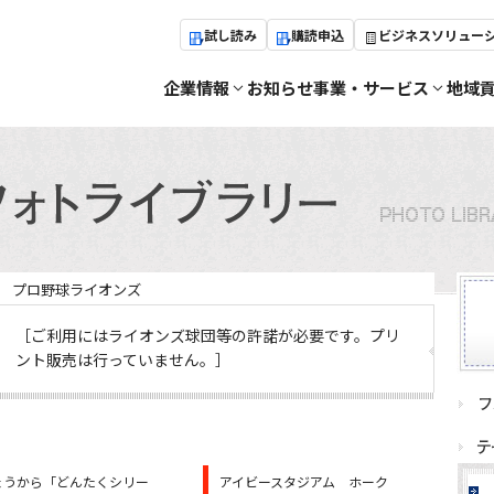
試し読み
購読申込
ビジネスソリュー
企業情報
お知らせ
事業・サービス
地域
プロ野球ライオンズ
［ご利用にはライオンズ球団等の許諾が必要です。プリ
ント販売は行っていません。］
ょうから「どんたくシリー
アイビースタジアム ホーク