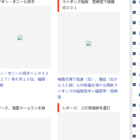
リオン・オニール投手
ライオンズ稲尾 筥崎宮で結婚
式００１
ン・オニール投手＝１９５２
２７）年６月１０日、福岡
結婚式場で高倉（左）、豊田（左か
鉄
ら３人目）らの祝福を受ける西鉄ラ
イオンズの稲尾投手＝福岡市・筥崎
宮
ポーズ、満塁ホームランを放
レポーズ、２打席連続本塁打