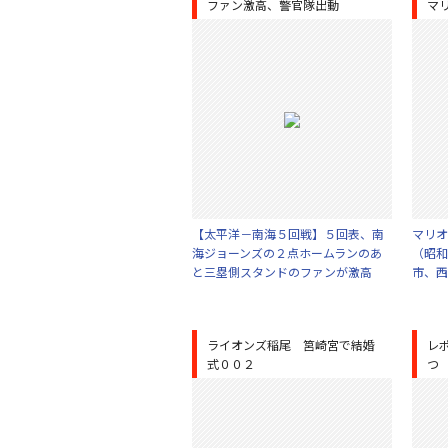
ファン激高、警官隊出動
マ
【太平洋－南海５回戦】５回表、南
マリオ
海ジョーンズの２点ホームランのあ
（昭和
と三塁側スタンドのファンが激高
市、西
ライオンズ稲尾 筥崎宮で結婚
レ
式００２
つ