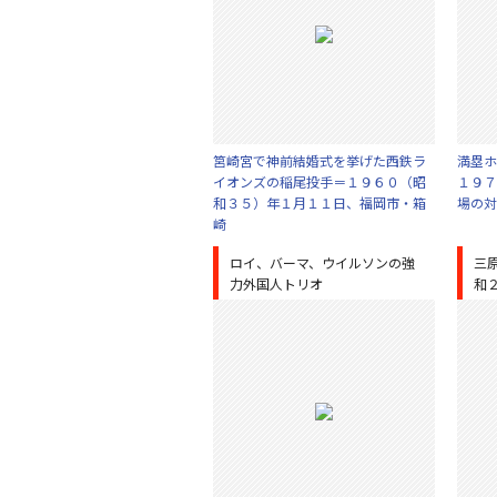
筥崎宮で神前結婚式を挙げた西鉄ラ
満塁ホ
イオンズの稲尾投手＝１９６０（昭
１９７
和３５）年１月１１日、福岡市・箱
場の対
崎
ロイ、バーマ、ウイルソンの強
三
力外国人トリオ
和