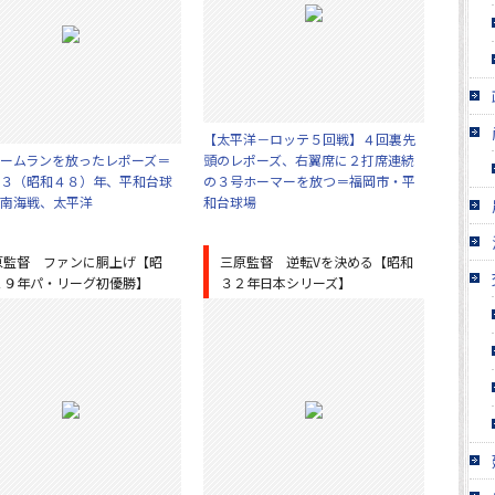
【太平洋－ロッテ５回戦】４回裏先
ームランを放ったレポーズ＝
頭のレポーズ、右翼席に２打席連続
３（昭和４８）年、平和台球
の３号ホーマーを放つ＝福岡市・平
南海戦、太平洋
和台球場
原監督 ファンに胴上げ【昭
三原監督 逆転Vを決める【昭和
２９年パ・リーグ初優勝】
３２年日本シリーズ】