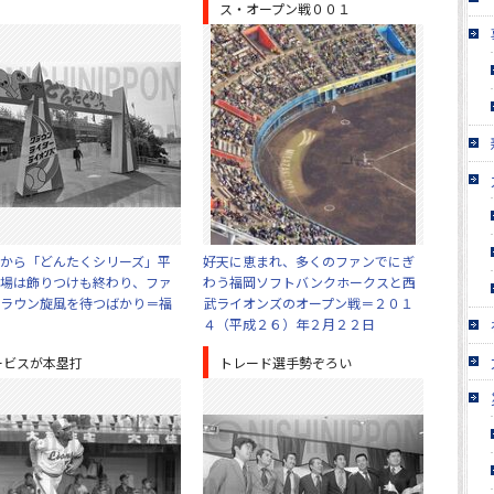
」
ス・オープン戦００１
から「どんたくシリーズ」平
好天に恵まれ、多くのファンでにぎ
場は飾りつけも終わり、ファ
わう福岡ソフトバンクホークスと西
ラウン旋風を待つばかり＝福
武ライオンズのオープン戦＝２０１
４（平成２６）年２月２２日
ービスが本塁打
トレード選手勢ぞろい