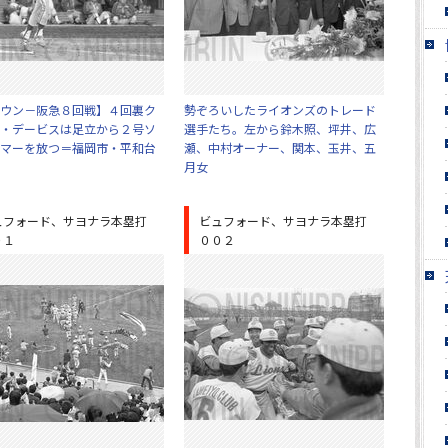
ウン－阪急８回戦】４回裏ク
勢ぞろいしたライオンズのトレード
・デービスは足立から２号ソ
選手たち。左から鈴木照、坪井、広
マーを放つ＝福岡市・平和台
瀬、中村オーナー、関本、玉井、五
月女
ュフォード、サヨナラ本塁打
ビュフォード、サヨナラ本塁打
０１
００２