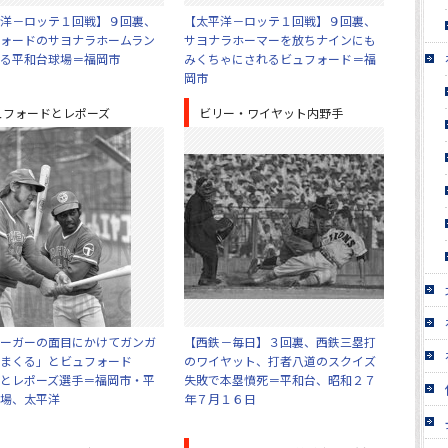
洋－ロッテ１回戦】９回裏、
【太平洋－ロッテ１回戦】９回裏、
ォードのサヨナラホームラン
サヨナラホーマーを放ちナインにも
る平和台球場＝福岡市
みくちゃにされるビュフォード＝福
岡市
ュフォードとレポーズ
ビリー・ワイヤット内野手
ーガーの面目にかけてガンガ
【西鉄－毎日】３回裏、西鉄三塁打
まくる」とビュフォード
のワイヤット、打者八道のスクイズ
とレポーズ選手＝福岡市・平
失敗で本塁憤死＝平和台、昭和２７
場、太平洋
年７月１６日