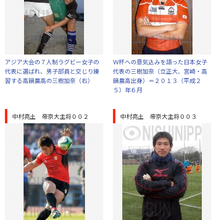
アジア大会の７人制ラグビー女子の
Ｗ杯への意気込みを語った日本女子
代表に選ばれ、男子部員と交じり練
代表の三樹加奈（立正大、宮崎・高
習する高鍋農高の三樹加奈（右）
鍋農高出身）＝２０１３（平成２
５）年６月
中村亮土 帝京大主将００２
中村亮土 帝京大主将００３