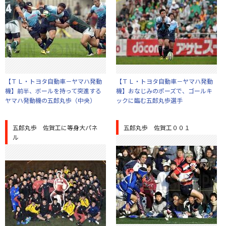
【ＴＬ・トヨタ自動車－ヤマハ発動
【ＴＬ・トヨタ自動車－ヤマハ発動
機】前半、ボールを持って突進する
機】おなじみのポーズで、ゴールキ
ヤマハ発動機の五郎丸歩（中央）
ックに臨む五郎丸歩選手
五郎丸歩 佐賀工に等身大パネ
五郎丸歩 佐賀工００１
ル