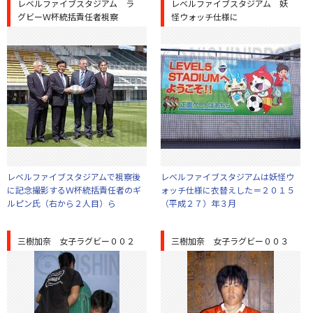
レベルファイブスタジアム ラ
レベルファイブスタジアム 妖
グビーＷ杯統括責任者視察
怪ウォッチ仕様に
レベルファイブスタジアムで視察後
レベルファイブスタジアムは妖怪ウ
に記念撮影するＷ杯統括責任者のギ
ォッチ仕様に衣替えした＝２０１５
ルピン氏（右から２人目）ら
（平成２７）年３月
三樹加奈 女子ラグビー００２
三樹加奈 女子ラグビー００３