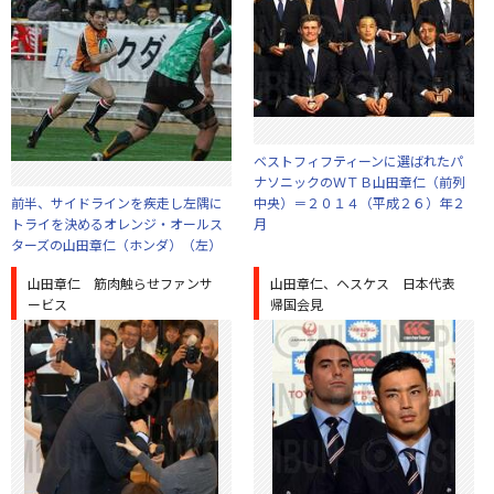
ベストフィフティーンに選ばれたパ
ナソニックのＷＴＢ山田章仁（前列
前半、サイドラインを疾走し左隅に
中央）＝２０１４（平成２６）年２
トライを決めるオレンジ・オールス
月
ターズの山田章仁（ホンダ）（左）
山田章仁 筋肉触らせファンサ
山田章仁、ヘスケス 日本代表
ービス
帰国会見