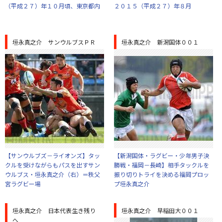
（平成２７）年１０月頃、東京都内
２０１５（平成２７）年８月
垣永真之介 サンウルブスＰＲ
垣永真之介 新潟国体００１
【サンウルブズ－ライオンズ】タッ
【新潟国体・ラグビー・少年男子決
クルを受けながらもパスを出すサン
勝戦・福岡－長崎】相手タックルを
ウルブス・垣永真之介（右）＝秩父
振り切りトライを決める福岡プロッ
宮ラグビー場
プ垣永真之介
垣永真之介 日本代表生き残り
垣永真之介 早稲田大００１
へ