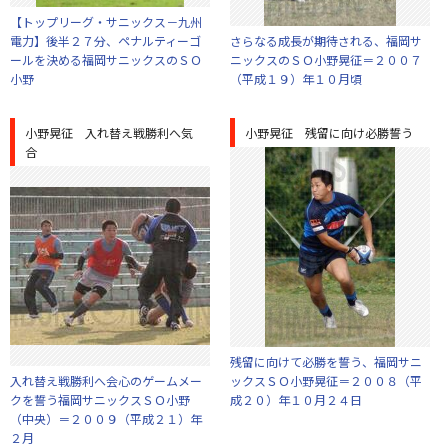
【トップリーグ・サニックス－九州
電力】後半２７分、ペナルティーゴ
さらなる成長が期待される、福岡サ
ールを決める福岡サニックスのＳＯ
ニックスのＳＯ小野晃征＝２００７
小野
（平成１９）年１０月頃
小野晃征 入れ替え戦勝利へ気
小野晃征 残留に向け必勝誓う
合
残留に向けて必勝を誓う、福岡サニ
入れ替え戦勝利へ会心のゲームメー
ックスＳＯ小野晃征＝２００８（平
クを誓う福岡サニックスＳＯ小野
成２０）年１０月２４日
（中央）＝２００９（平成２１）年
２月