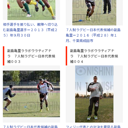
相手選手を振り払い、敵陣へ切り込
む副島亀里選手＝２０１３（平成２
７人制ラグビー日本代表候補の副島
５）年９月３０日
亀里＝２０１６（平成２８）年１
月、千葉県成田市
副島亀里ララボウラティアナ
副島亀里ララボウラティアナ
ラ ７人制ラグビー日本代表候
ラ ７人制ラグビー日本代表候
補００３
補００４
７人制ラグビー日本代表候補の副島
フィジー代表との対決を夢見る副島