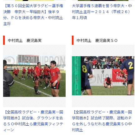
【第５０回全国大学ラグビー選手権
大学選手権５連覇を誓う帝京大・中
決勝 帝京大－早稲田大】後半９
村亮土主将＝２０１４（平成２６）
分、ＰＧを決める帝京大・中村亮土
年１月頃
主将
中村亮土 鹿児島実
中村亮土 鹿児島実ＳＯ
【全国高校ラグビー・鹿児島実－国
【全国高校ラグビー・鹿児島実－国
学院栃木】試合後、グラウンドを去
学院栃木】試合終了間際、逆転のＰ
るＳＯ中村亮土ら鹿児島実フィフテ
Ｇを外しうなだれる鹿児島実ＳＯ中
ィーン
村亮土