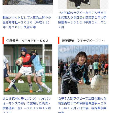
リオ五輪のラグビー女子７人制で日
観光スポットとして人気急上昇中の
本代表入りを目指す筑紫高１年の伊
五郎丸神社＝２０１６（平成２８）
藤優希＝２０１２（平成２４）年１
年１月２０日、久留米市
２月
伊藤優希 女子ラグビー００３
伊藤優希 女子ラグビー００４
Ｕ１８花園女子セブンズ「ハイパフ
女子７人制ラグビーで注目を集める
ォーマンスの部」に出場した筑紫・
筑紫高校２年の伊藤優希選手＝２０
伊藤優希（左）＝２０１２年１２月
１３年１２月７日午後、福岡県筑紫
２７日
野市