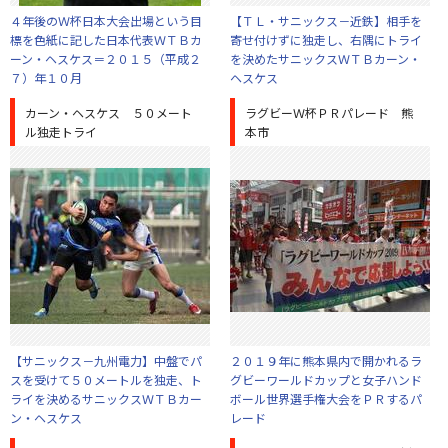
４年後のＷ杯日本大会出場という目
【ＴＬ・サニックス－近鉄】相手を
標を色紙に記した日本代表ＷＴＢカ
寄せ付けずに独走し、右隅にトライ
ーン・ヘスケス＝２０１５（平成２
を決めたサニックスＷＴＢカーン・
７）年１０月
ヘスケス
カーン・ヘスケス ５０メート
ラグビーＷ杯ＰＲパレード 熊
ル独走トライ
本市
【サニックス－九州電力】中盤でパ
２０１９年に熊本県内で開かれるラ
スを受けて５０メートルを独走、ト
グビーワールドカップと女子ハンド
ライを決めるサニックスＷＴＢカー
ボール世界選手権大会をＰＲするパ
ン・ヘスケス
レード