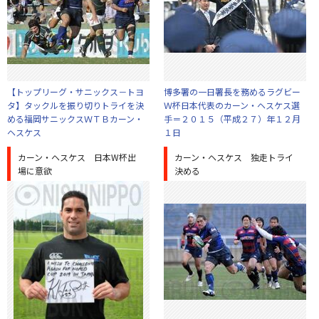
【トップリーグ・サニックス－トヨ
博多署の一日署長を務めるラグビー
タ】タックルを振り切りトライを決
Ｗ杯日本代表のカーン・ヘスケス選
める福岡サニックスＷＴＢカーン・
手＝２０１５（平成２７）年１２月
ヘスケス
１日
カーン・ヘスケス 日本W杯出
カーン・ヘスケス 独走トライ
場に意欲
決める