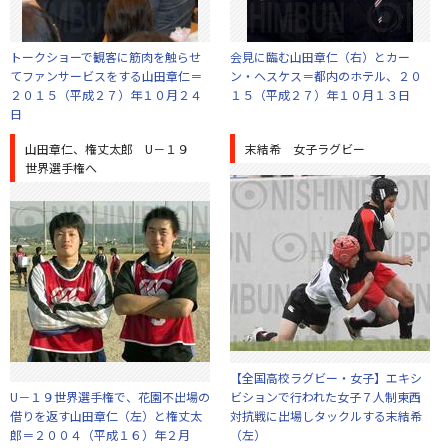
トークショーで観客に筋肉を触らせ
会見に臨む山田章仁（右）とカー
てファンサービスをする山田章仁＝
ン・ヘスケス＝都内のホテル、２０
２０１５（平成２７）年１０月２４
１５（平成２７）年１０月１３日
日
山田章仁、権丈太郎 U－１９
末結希 女子ラグビー
世界選手権へ
【全国高校ラグビー・女子】エキシ
U－１９世界選手権で、花園不出場の
ビションで行われた女子７人制東西
借りを返す山田章仁（左）と権丈太
対抗戦に出場しタックルする末結希
郎＝２００４（平成１６）年２月
（左）