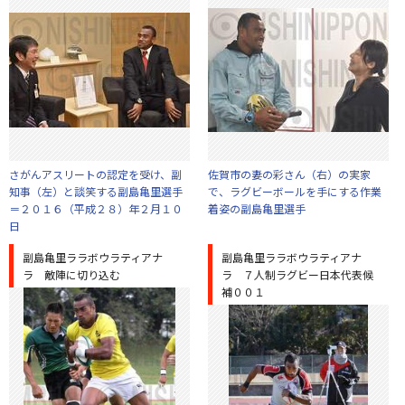
さがんアスリートの認定を受け、副
佐賀市の妻の彩さん（右）の実家
知事（左）と談笑する副島亀里選手
で、ラグビーボールを手にする作業
＝２０１６（平成２８）年２月１０
着姿の副島亀里選手
日
副島亀里ララボウラティアナ
副島亀里ララボウラティアナ
ラ 敵陣に切り込む
ラ ７人制ラグビー日本代表候
補００１