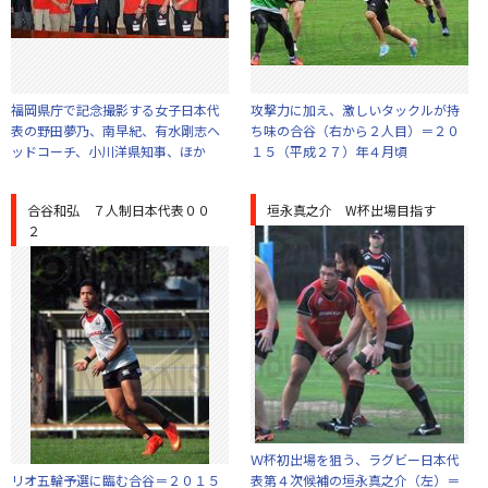
福岡県庁で記念撮影する女子日本代
攻撃力に加え、激しいタックルが持
表の野田夢乃、南早紀、有水剛志ヘ
ち味の合谷（右から２人目）＝２０
ッドコーチ、小川洋県知事、ほか
１５（平成２７）年４月頃
合谷和弘 ７人制日本代表００
垣永真之介 W杯出場目指す
２
Ｗ杯初出場を狙う、ラグビー日本代
リオ五輪予選に臨む合谷＝２０１５
表第４次候補の垣永真之介（左）＝