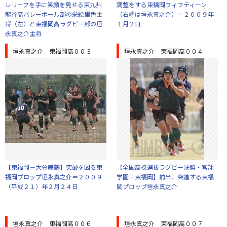
レリーフを手に笑顔を見せる東九州
調整をする東福岡フィフティーン
龍谷高バレーボール部の栄絵里香主
（右端は垣永真之介）＝２００９年
将（左）と東福岡高ラグビー部の垣
１月２日
永真之介主将
垣永真之介 東福岡高００３
垣永真之介 東福岡高００４
【東福岡－大分舞鶴】突破を図る東
【全国高校選抜ラグビー決勝・常翔
福岡プロップ垣永真之介＝２００９
学園－東福岡】前半、突進する東福
（平成２１）年２月２４日
岡プロップ垣永真之介
垣永真之介 東福岡高００６
垣永真之介 東福岡高００７