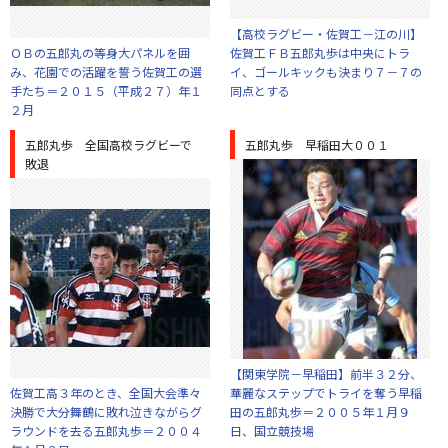
【高校ラグビー・佐賀工－江の川】
ＯＢの五郎丸の等身大パネルを囲
佐賀工ＦＢ五郎丸歩は中央にトラ
み、花園での活躍を誓う佐賀工の選
イ、ゴールキックも決まり７－７の
手たち＝２０１５（平成２７）年１
同点とする
２月
五郎丸歩 全国高校ラグビーで
五郎丸歩 早稲田大００１
敗退
【関東学院－早稲田】前半３２分、
佐賀工高３年のとき、全国大会準々
華麗なステップでトライを奪う早稲
決勝で大分舞鶴に敗れ泣きながらグ
田の五郎丸歩＝２００５年１月９
ラウンドを去る五郎丸歩＝２００４
日、国立競技場