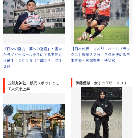
「日々の努力 夢への近道」と書い
【日本代表－マオリ・オールブラッ
たラグビーボールを手にする五郎丸
クス】後半３２分、ＰＧを決める日
歩選手＝２０１５（平成２７）年１
本代表・五郎丸歩＝秩父宮
２月
五郎丸神社 観光スポットとし
伊藤優希 女子ラグビー００１
て人気急上昇