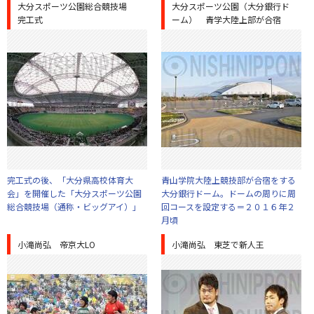
大分スポーツ公園総合競技場
大分スポーツ公園（大分銀行ド
完工式
ーム） 青学大陸上部が合宿
完工式の後、「大分県高校体育大
青山学院大陸上競技部が合宿をする
会」を開催した「大分スポーツ公園
大分銀行ドーム。ドームの周りに周
総合競技場（通称・ビッグアイ）」
回コースを設定する＝２０１６年２
月頃
小滝尚弘 帝京大LO
小滝尚弘 東芝で新人王