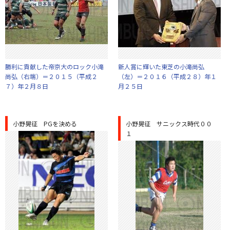
勝利に貢献した帝京大のロック小滝
新人賞に輝いた東芝の小滝尚弘
尚弘（右端）＝２０１５（平成２
（左）＝２０１６（平成２８）年１
７）年２月８日
月２５日
小野晃征 PGを決める
小野晃征 サニックス時代００
１