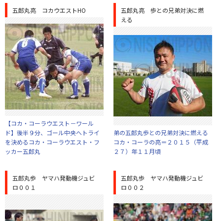
五郎丸亮 コカウエストHO
五郎丸亮 歩との兄弟対決に燃
える
【コカ・コーラウエスト－ワール
ド】後半９分、ゴール中央へトライ
弟の五郎丸歩との兄弟対決に燃える
を決めるコカ・コーラウエスト・フ
コカ・コーラの亮＝２０１５（平成
ッカー五郎丸
２７）年１１月頃
五郎丸歩 ヤマハ発動機ジュビ
五郎丸歩 ヤマハ発動機ジュビ
ロ００１
ロ００２