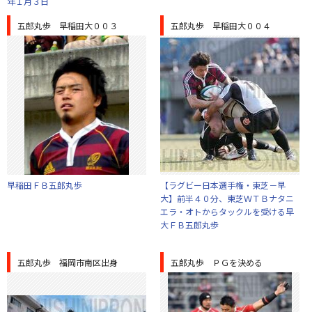
年１月３日
五郎丸歩 早稲田大００３
五郎丸歩 早稲田大００４
早稲田ＦＢ五郎丸歩
【ラグビー日本選手権・東芝－早
大】前半４０分、東芝ＷＴＢナタニ
エラ・オトからタックルを受ける早
大ＦＢ五郎丸歩
五郎丸歩 福岡市南区出身
五郎丸歩 ＰＧを決める