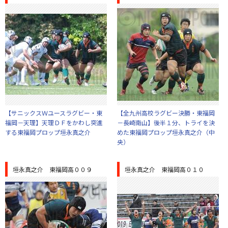
【サニックスＷユースラグビー・東
【全九州高校ラグビー決勝・東福岡
福岡－天理】天理ＤＦをかわし突進
－長崎南山】後半１分、トライを決
する東福岡プロップ垣永真之介
めた東福岡プロップ垣永真之介（中
央）
垣永真之介 東福岡高００９
垣永真之介 東福岡高０１０