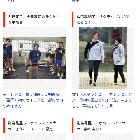
内野寛子 明善高初のラグビー
冨田真紀子 サクラセブンズ候
女子部員
補００１
男子部員と一緒に練習する明善高
女子７人制ラグビー「サクラセブン
（福岡）初の女子ラグビー部員の内
ズ」候補の冨田真紀子（左）＝２０
野寛子さん
１６（平成２８）年３月
副島亀里ララボウラティアナ
副島亀里ララボウラティアナ
ラ さがんアスリート認定
ラ 妻の実家で