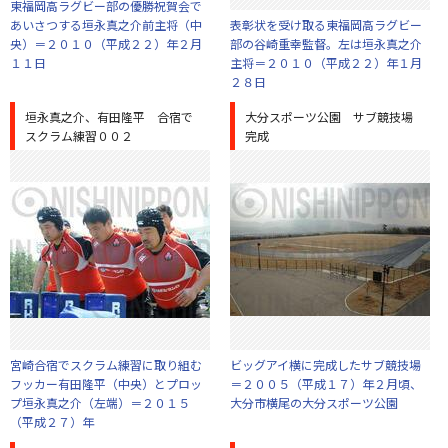
東福岡高ラグビー部の優勝祝賀会で
あいさつする垣永真之介前主将（中
表彰状を受け取る東福岡高ラグビー
央）＝２０１０（平成２２）年２月
部の谷崎重幸監督。左は垣永真之介
１１日
主将＝２０１０（平成２２）年１月
２８日
垣永真之介、有田隆平 合宿で
大分スポーツ公園 サブ競技場
スクラム練習００２
完成
宮崎合宿でスクラム練習に取り組む
ビッグアイ横に完成したサブ競技場
フッカー有田隆平（中央）とプロッ
＝２００５（平成１７）年２月頃、
プ垣永真之介（左端）＝２０１５
大分市横尾の大分スポーツ公園
（平成２７）年