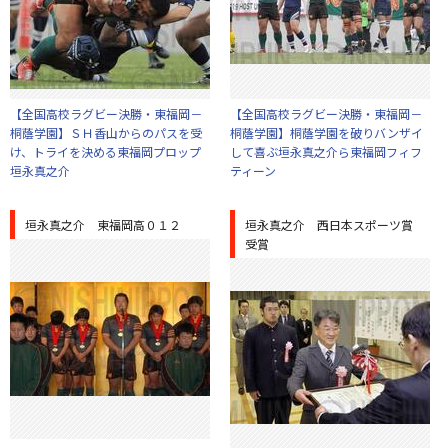
【全国高校ラグビー決勝・東福岡－
【全国高校ラグビー決勝・東福岡－
桐蔭学園】ＳＨ香山からのパスを受
桐蔭学園】桐蔭学園を破りバンザイ
け、トライを決める東福岡プロップ
して喜ぶ垣永真之介ら東福岡フィフ
垣永真之介
ティーン
垣永真之介 東福岡高０１２
垣永真之介 西日本スポーツ賞
受賞