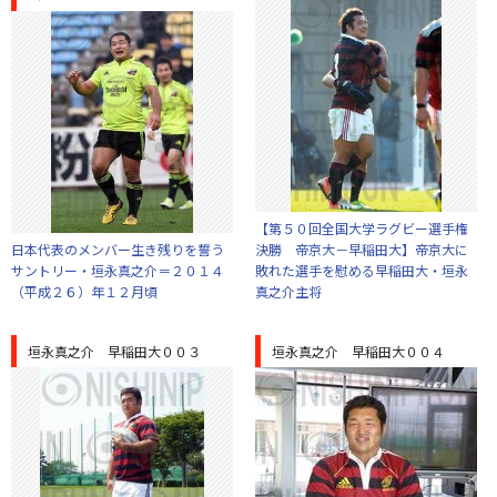
【第５０回全国大学ラグビー選手権
日本代表のメンバー生き残りを誓う
決勝 帝京大－早稲田大】帝京大に
サントリー・垣永真之介＝２０１４
敗れた選手を慰める早稲田大・垣永
（平成２６）年１２月頃
真之介主将
垣永真之介 早稲田大００３
垣永真之介 早稲田大００４