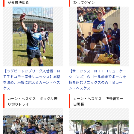
が昇格決める
わしてゲイン
【ラグビートップリーグ入替戦・Ｎ
【サニックス－ＮＴＴコミュニケー
ＴＴドコモ－宗像サニックス】昇格
ションズ】らゴール前までボールを
を決め、声援に応えるカーン・ヘス
持ち込むサニックスのＷＴＢカー
ケス
ン・ヘスケス
カーン・ヘスケス タックル振
カーン・ヘスケス 博多署で一
り切りトライ
日署長