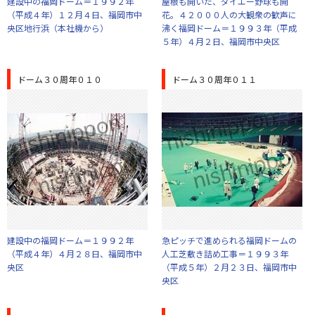
建設中の福岡ドーム＝１９９２年
屋根も開いた、ダイエー野球も開
（平成４年）１２月４日、福岡市中
花。４２０００人の大観衆の歓声に
央区地行浜（本社機から）
沸く福岡ドーム＝１９９３年（平成
５年）４月２日、福岡市中央区
ドーム３０周年０１０
ドーム３０周年０１１
建設中の福岡ドーム＝１９９２年
急ピッチで進められる福岡ドームの
（平成４年）４月２８日、福岡市中
人工芝敷き詰め工事＝１９９３年
央区
（平成５年）２月２３日、福岡市中
央区