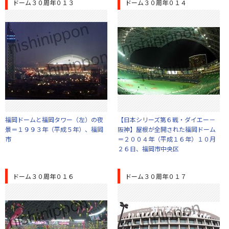
ドーム３０周年０１３
ドーム３０周年０１４
福岡ドームと福岡タワー（左）の夜
【日本シリーズ第６戦・ダイエー－
景＝１９９３年（平成５年）、福岡
阪神】屋根が全開された福岡ドーム
市
＝２００４年（平成１６年）１０月
２６日、福岡市中央区
ドーム３０周年０１６
ドーム３０周年０１７