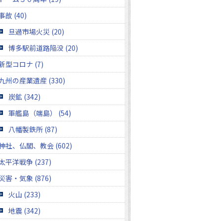
事故 (40)
旦過市場火災 (20)
博多駅前道路陥没 (20)
新型コロナ (7)
九州の産業遺産 (330)
炭鉱 (342)
軍艦島（端島） (54)
八幡製鉄所 (87)
神社、仏閣、教会 (602)
太平洋戦争 (237)
災害・気象 (876)
火山 (233)
地震 (342)