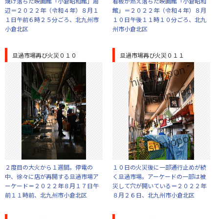
焼け落ちた映画館「小倉昭和館」周
看板が燃え落ちた映画館「小倉昭和
辺＝２０２２年（令和４年）８月１
館」＝２０２２年（令和４年）８月
１日午前６時２５分ごろ、北九州市
１０日午後１１時１０分ごろ、北九
小倉北区
州市小倉北区
旦過市場再び火災０１０
旦過市場再び火災０１１
２度目の大火から１週間。停電の
１０日の火災後に一部通行止めが続
中、徐々に店が再開する旦過市場ア
く旦過市場。アーケードの一部は被
ーケード＝２０２２年８月１７日午
災して穴が開いている＝２０２２年
前１１時前、北九州市小倉北区
８月２６日、北九州市小倉北区