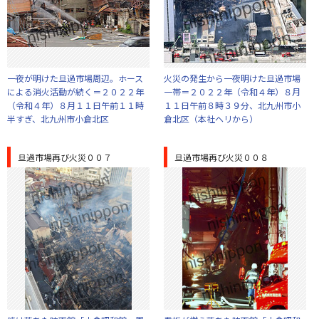
一夜が明けた旦過市場周辺。ホース
火災の発生から一夜明けた旦過市場
による消火活動が続く＝２０２２年
一帯＝２０２２年（令和４年）８月
（令和４年）８月１１日午前１１時
１１日午前８時３９分、北九州市小
半すぎ、北九州市小倉北区
倉北区（本社ヘリから）
旦過市場再び火災００７
旦過市場再び火災００８