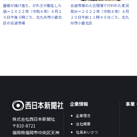
屋根が焼け落ち、がれきが散乱した
旦過市場の火災現場で行われた実況
店＝２０２２年（令和４年）４月２
見分＝２０２２年（令和４年）４月
０日午後３時ごろ、北九州市小倉北
２０日午前１１時４０分ごろ、北九
区の旦過市場
州市小倉北区
企業情報
事業
企業理念
株式会社西日本新聞社
会社概要
〒810-8721
福岡県福岡市中央区天神
社長あいさつ