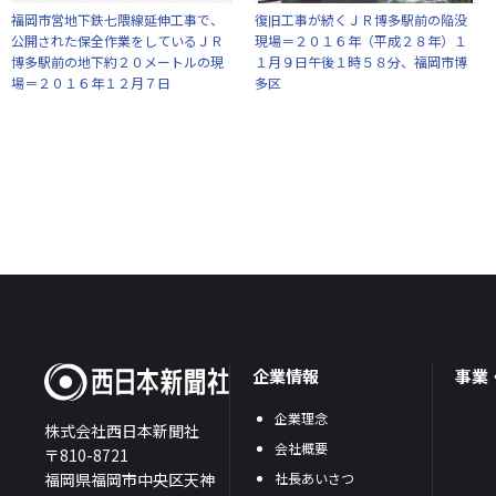
福岡市営地下鉄七隈線延伸工事で、
復旧工事が続くＪＲ博多駅前の陥没
公開された保全作業をしているＪＲ
現場＝２０１６年（平成２８年）１
博多駅前の地下約２０メートルの現
１月９日午後１時５８分、福岡市博
場＝２０１６年１２月７日
多区
企業情報
事業
企業理念
株式会社西日本新聞社
会社概要
〒810-8721
福岡県福岡市中央区天神
社長あいさつ