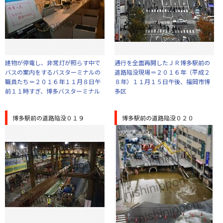
建物が停電し、非常灯が照らす中で
通行を全面再開したＪＲ博多駅前の
バスの案内をするバスターミナルの
道路陥没現場＝２０１６年（平成２
職員たち＝２０１６年１１月８日午
８年）１１月１５日午後、福岡市博
前１１時すぎ、博多バスターミナル
多区
博多駅前の道路陥没０１９
博多駅前の道路陥没０２０