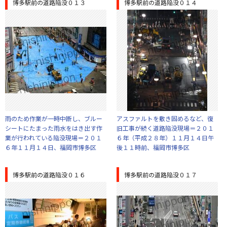
博多駅前の道路陥没０１３
博多駅前の道路陥没０１４
雨のため作業が一時中断し、ブルー
アスファルトを敷き固めるなど、復
シートにたまった雨水をはき出す作
旧工事が続く道路陥没現場＝２０１
業が行われている陥没現場＝２０１
６年（平成２８年）１１月１４日午
６年１１月１４日、福岡市博多区
後１１時前、福岡市博多区
博多駅前の道路陥没０１６
博多駅前の道路陥没０１７