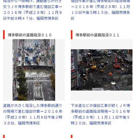
陥没から一夜明け、通勤客らが行き
復旧作業が進む博多駅前の陥没現場
交うＪＲ博多駅前で進む復旧工事＝
＝２０１６年（平成２８年）１１月
２０１６年（平成２８年）１１月９
１０日午後５時１５分、福岡市博多
日午前８時４７分、福岡市博多区
区
博多駅前の道路陥没０１０
博多駅前の道路陥没０１１
道路が大きく陥没した博多駅前通り
下水道などの復旧工事が続くＪＲ博
の現場で進む復旧作業＝２０１６年
多駅前の道路陥没現場＝２０１６年
（平成２８年）１１月８日午後２時
（平成２８年）１１月１１日午後５
３８分、福岡市博多区
時２０分、福岡市博多区