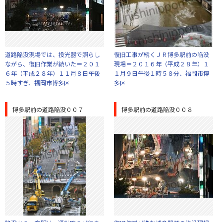
道路陥没現場では、投光器で照らし
復旧工事が続くＪＲ博多駅前の陥没
ながら、復旧作業が続いた＝２０１
現場＝２０１６年（平成２８年）１
６年（平成２８年）１１月８日午後
１月９日午後１時５８分、福岡市博
５時すぎ、福岡市博多区
多区
博多駅前の道路陥没００７
博多駅前の道路陥没００８