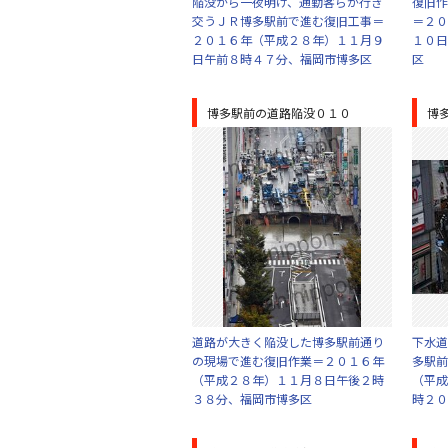
陥没から一夜明け、通勤客らが行き
復旧作
交うＪＲ博多駅前で進む復旧工事＝
＝２０
２０１６年（平成２８年）１１月９
１０日
日午前８時４７分、福岡市博多区
区
博多駅前の道路陥没０１０
博
道路が大きく陥没した博多駅前通り
下水道
の現場で進む復旧作業＝２０１６年
多駅前
（平成２８年）１１月８日午後２時
（平成
３８分、福岡市博多区
時２０