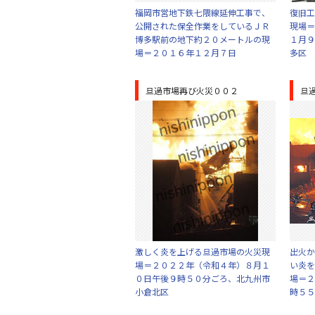
福岡市営地下鉄七隈線延伸工事で、
復旧工
公開された保全作業をしているＪＲ
現場＝
博多駅前の地下約２０メートルの現
１月９
場＝２０１６年１２月７日
多区
旦過市場再び火災００２
旦
激しく炎を上げる旦過市場の火災現
出火か
場＝２０２２年（令和４年）８月１
い炎を
０日午後９時５０分ごろ、北九州市
場＝２
小倉北区
時５５