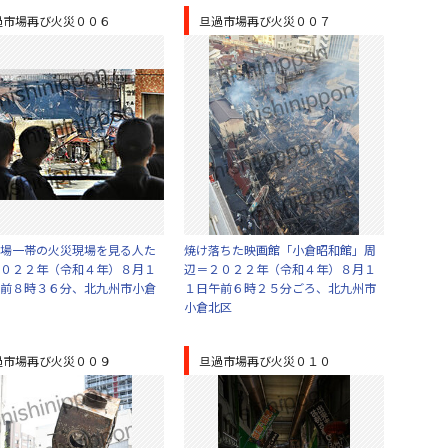
過市場再び火災００６
旦過市場再び火災００７
場一帯の火災現場を見る人た
焼け落ちた映画館「小倉昭和館」周
０２２年（令和４年）８月１
辺＝２０２２年（令和４年）８月１
前８時３６分、北九州市小倉
１日午前６時２５分ごろ、北九州市
小倉北区
過市場再び火災００９
旦過市場再び火災０１０