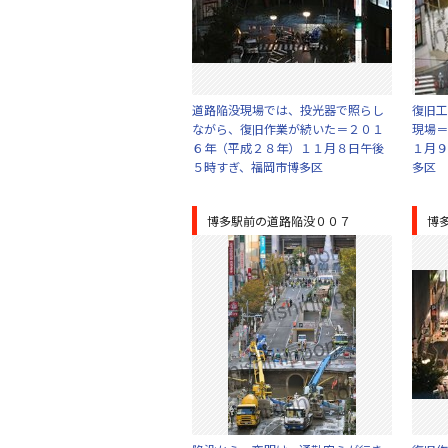
道路陥没現場では、投光器で照らし
復旧工
ながら、復旧作業が続いた＝２０１
現場＝
６年（平成２８年）１１月８日午後
１月９
５時すぎ、福岡市博多区
多区
博多駅前の道路陥没００７
博