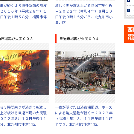
事が続くＪＲ博多駅前の陥没
激しく炎が燃え上がる旦過市場付近
２０１６年（平成２８年）１
＝２０２２年（令和４年）８月１０
日午後１時５８分、福岡市博
日午後９時１５分ごろ、北九州市小
倉北区
過市場再び火災００３
旦過市場再び火災００４
ら３時間余りが過ぎても激し
一夜が明けた旦過市場周辺。ホース
上げ続ける旦過市場の火災現
による消火活動が続く＝２０２２年
０２２年８月１０日午後１１
（令和４年）８月１１日午前１１時
分、北九州市小倉北区
半すぎ、北九州市小倉北区