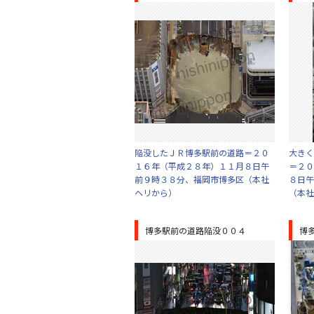
陥没したＪＲ博多駅前の道路＝２０
大きく
１６年（平成２８年）１１月８日午
＝２０
前９時３８分、福岡市博多区（本社
８日午
ヘリから）
（本社
博多駅前の道路陥没００４
博