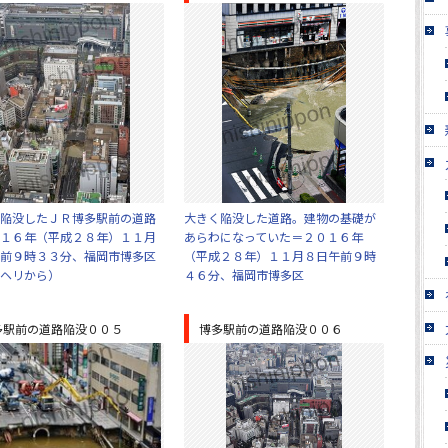
陥没したＪＲ博多駅前の道路
大きく陥没した道路。建物の基礎が
１６年（平成２８年）１１月
あらわになっていた＝２０１６年
前９時３３分、福岡市博多区
（平成２８年）１１月８日午前９時
ヘリから）
４６分、福岡市博多区
多駅前の道路陥没００５
博多駅前の道路陥没００６