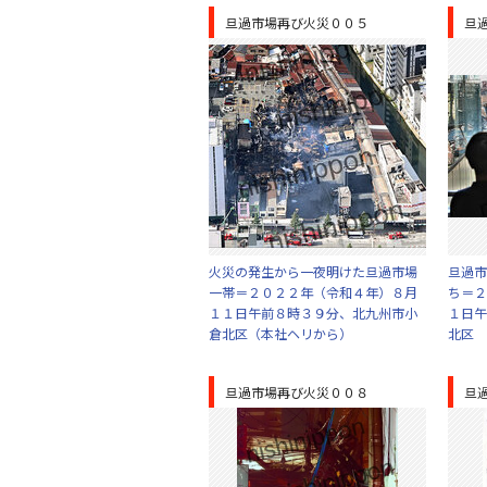
旦過市場再び火災００５
旦
火災の発生から一夜明けた旦過市場
旦過市
一帯＝２０２２年（令和４年）８月
ち＝２
１１日午前８時３９分、北九州市小
１日午
倉北区（本社ヘリから）
北区
旦過市場再び火災００８
旦