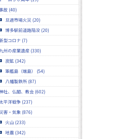
事故 (40)
旦過市場火災 (20)
博多駅前道路陥没 (20)
新型コロナ (7)
九州の産業遺産 (330)
炭鉱 (342)
軍艦島（端島） (54)
八幡製鉄所 (87)
神社、仏閣、教会 (602)
太平洋戦争 (237)
災害・気象 (876)
火山 (233)
地震 (342)