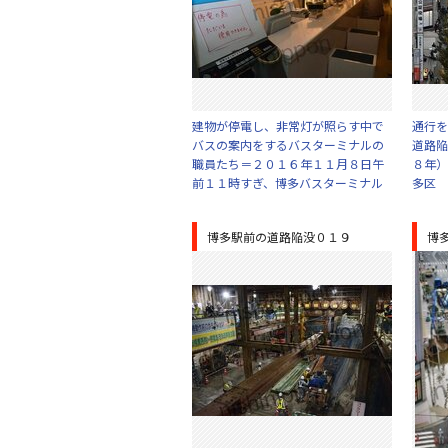
建物が停電し、非常灯が照らす中で
通行を
バスの案内をするバスターミナルの
道路陥
職員たち＝２０１６年１１月８日午
８年）
前１１時すぎ、博多バスターミナル
多区
博多駅前の道路陥没０１９
博