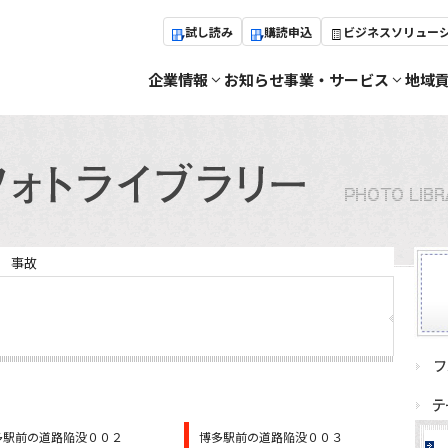
試し読み
購読申込
ビジネスソリュー
企業情報
お知らせ
事業・サービス
地域
事故
多駅前の道路陥没００２
博多駅前の道路陥没００３