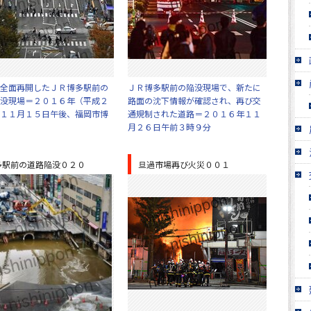
全面再開したＪＲ博多駅前の
ＪＲ博多駅前の陥没現場で、新たに
没現場＝２０１６年（平成２
路面の沈下情報が確認され、再び交
１１月１５日午後、福岡市博
通規制された道路＝２０１６年１１
月２６日午前３時９分
多駅前の道路陥没０２０
旦過市場再び火災００１