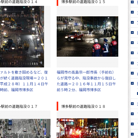
多駅前の道路陥没０１４
博多駅前の道路陥没０１５
ァルトを敷き固めるなど、復
福岡市の高島宗一郎市長（手前右）
が続く道路陥没現場＝２０１
らが見守る中、陥没事故から復旧し
平成２８年）１１月１４日午
た道路＝２０１６年１１月１５日午
時前、福岡市博多区
前５時２分、福岡市博多区
多駅前の道路陥没０１７
博多駅前の道路陥没０１８