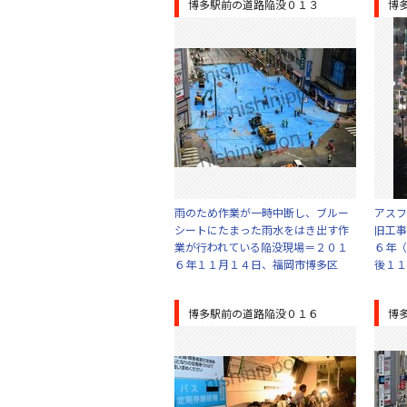
博多駅前の道路陥没０１３
博
雨のため作業が一時中断し、ブルー
アスフ
シートにたまった雨水をはき出す作
旧工事
業が行われている陥没現場＝２０１
６年（
６年１１月１４日、福岡市博多区
後１１
博多駅前の道路陥没０１６
博