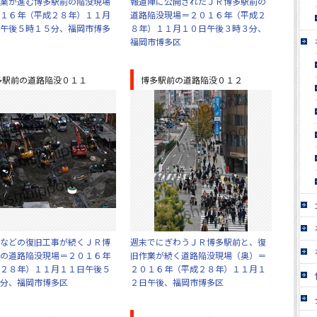
業が進む博多駅前の陥没現場
報道陣に公開されたＪＲ博多駅前の
１６年（平成２８年）１１月
道路陥没現場＝２０１６年（平成２
午後５時１５分、福岡市博多
８年）１１月１０日午後３時３分、
福岡市博多区
多駅前の道路陥没０１１
博多駅前の道路陥没０１２
などの復旧工事が続くＪＲ博
週末でにぎわうＪＲ博多駅前と、復
の道路陥没現場＝２０１６年
旧作業が続く道路陥没現場（奥）＝
２８年）１１月１１日午後５
２０１６年（平成２８年）１１月１
分、福岡市博多区
２日午後、福岡市博多区