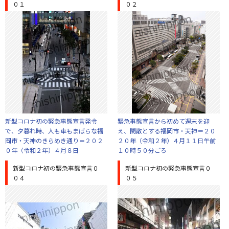
０１
０２
新型コロナ初の緊急事態宣言発令
緊急事態宣言から初めて週末を迎
で、夕暮れ時、人も車もまばらな福
え、閑散とする福岡市・天神＝２０
岡市・天神のきらめき通り＝２０２
２０年（令和２年）４月１１日午前
０年（令和２年）４月８日
１０時５０分ごろ
新型コロナ初の緊急事態宣言０
新型コロナ初の緊急事態宣言０
０４
０５