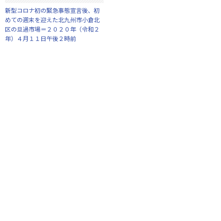
新型コロナ初の緊急事態宣言後、初
めての週末を迎えた北九州市小倉北
区の旦過市場＝２０２０年（令和２
年）４月１１日午後２時前