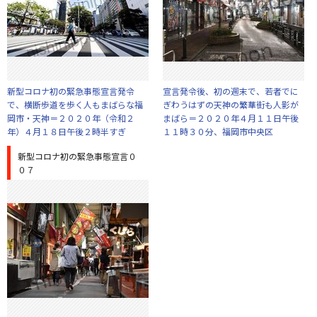
新型コロナ初の緊急事態宣言発令
宣言発令後、初の週末で、若者でに
で、横断歩道を歩く人もまばらな福
ぎわうはずの天神の繁華街も人影が
岡市・天神＝２０２０年（令和２
まばら＝２０２０年４月１１日午後
年）４月１８日午後２時半すぎ
１１時３０分、福岡市中央区
新型コロナ初の緊急事態宣言０
０７