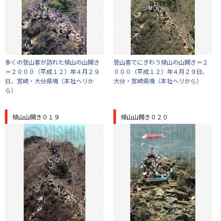
多くの登山客が訪れた傾山の山開き
登山客でにぎわう傾山の山開き＝２
＝２０００（平成１２）年４月２９
０００（平成１２）年４月２９日、
日、宮崎・大分県境（本社ヘリか
大分・宮崎県境（本社ヘリから）
ら）
傾山山開き０１９
傾山山開き０２０