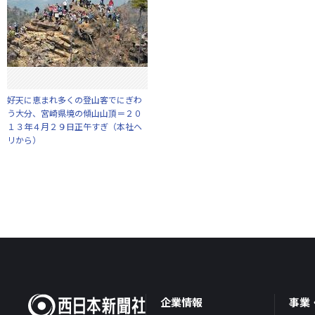
好天に恵まれ多くの登山客でにぎわ
う大分、宮崎県境の傾山山頂＝２０
１３年４月２９日正午すぎ（本社ヘ
リから）
企業情報
事業