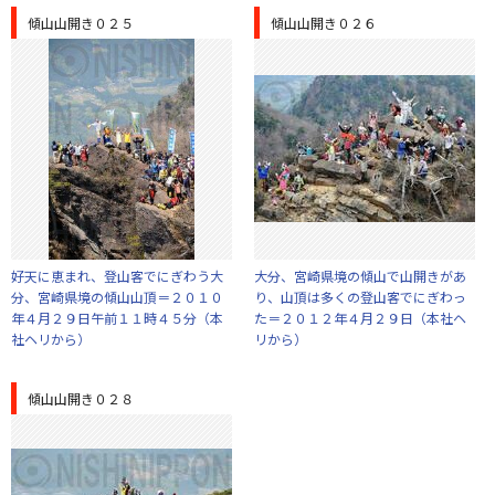
傾山山開き０２５
傾山山開き０２６
好天に恵まれ、登山客でにぎわう大
大分、宮崎県境の傾山で山開きがあ
分、宮崎県境の傾山山頂＝２０１０
り、山頂は多くの登山客でにぎわっ
年４月２９日午前１１時４５分（本
た＝２０１２年４月２９日（本社ヘ
社ヘリから）
リから）
傾山山開き０２８