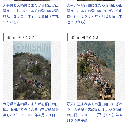
大分県と宮崎県にまたがる傾山が山
大分、宮崎両県にまたがる傾山が山
開きし、初日から多くの登山客が訪
開きし、多くの登山客でにぎわう山
れた＝２００４年３月２９日（本社
頂付近＝２００４年４月２９日（本
ヘリから）
社ヘリから）
傾山山開き０２２
傾山山開き０２３
大分県と宮崎県にまたがる傾山の山
好天に恵まれ多くの登山客でにぎわ
頂。山開きで多くの登山客が絶景を
う、大分県と宮崎県にまたがる傾山
楽しんだ＝２００６年４月２９日
の山頂＝２００７（平成１９）年４
月２９日午前