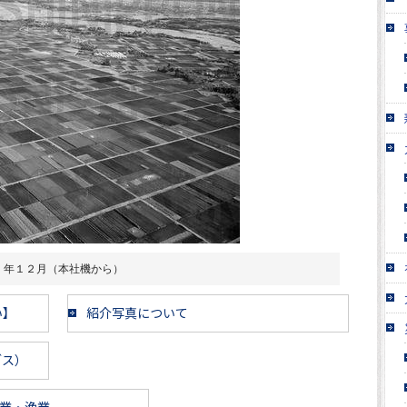
）年１２月（本社機から）
い】
紹介写真について
ブス）