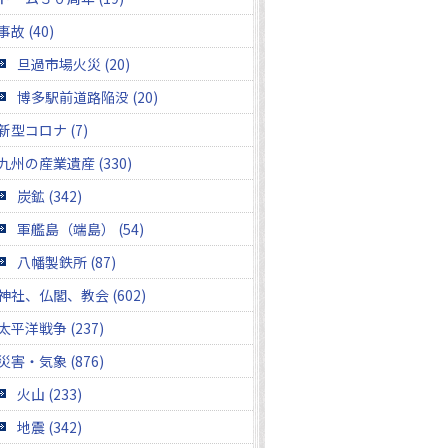
事故 (40)
旦過市場火災 (20)
博多駅前道路陥没 (20)
新型コロナ (7)
九州の産業遺産 (330)
炭鉱 (342)
軍艦島（端島） (54)
八幡製鉄所 (87)
神社、仏閣、教会 (602)
太平洋戦争 (237)
災害・気象 (876)
火山 (233)
地震 (342)