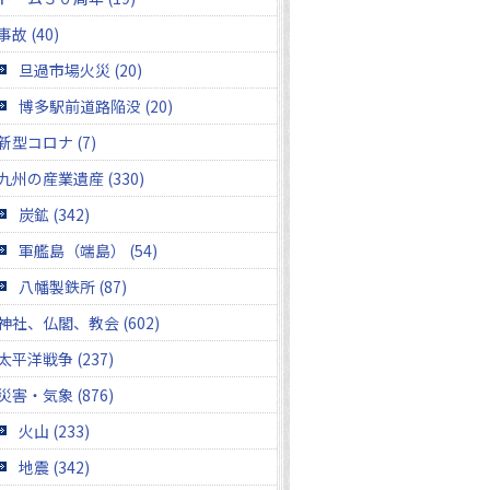
事故 (40)
旦過市場火災 (20)
博多駅前道路陥没 (20)
新型コロナ (7)
九州の産業遺産 (330)
炭鉱 (342)
軍艦島（端島） (54)
八幡製鉄所 (87)
神社、仏閣、教会 (602)
太平洋戦争 (237)
災害・気象 (876)
火山 (233)
地震 (342)