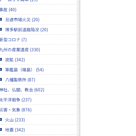
事故 (40)
旦過市場火災 (20)
博多駅前道路陥没 (20)
新型コロナ (7)
九州の産業遺産 (330)
炭鉱 (342)
軍艦島（端島） (54)
八幡製鉄所 (87)
神社、仏閣、教会 (602)
太平洋戦争 (237)
災害・気象 (876)
火山 (233)
地震 (342)