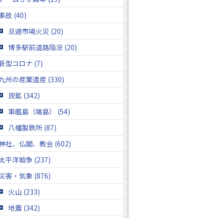
事故 (40)
旦過市場火災 (20)
博多駅前道路陥没 (20)
新型コロナ (7)
九州の産業遺産 (330)
炭鉱 (342)
軍艦島（端島） (54)
八幡製鉄所 (87)
神社、仏閣、教会 (602)
太平洋戦争 (237)
災害・気象 (876)
火山 (233)
地震 (342)