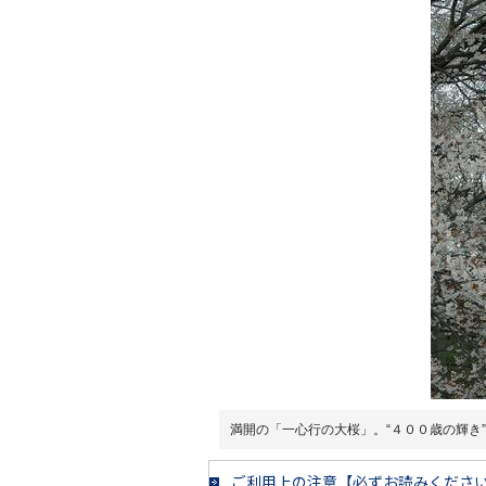
満開の「一心行の大桜」。“４００歳の輝き
ご利用上の注意【必ずお読みくださ