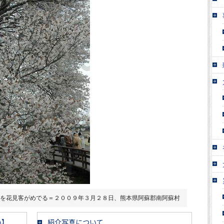
”を花見客がめでる＝２００９年３月２８日、熊本県阿蘇郡南阿蘇村
い】
紹介写真について