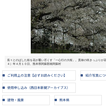
長々とのばした枝を花が覆い尽くす「一心行の大桜」。貫禄の咲きっぷりが
４）年４月１０日、熊本県阿蘇郡南阿蘇村
ご利用上の注意【必ずお読みください】
紹介写真につ
使用申し込み（西日本新聞アーカイブス）
建物・風景
熊本県