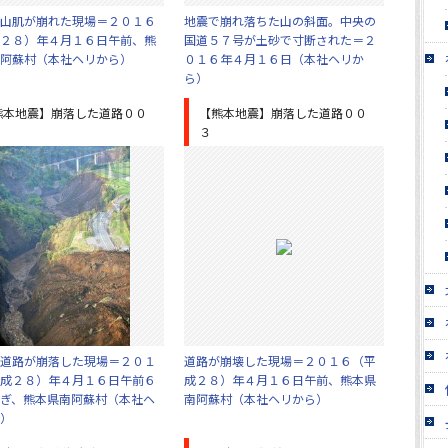
山肌が崩れた現場＝２０１６
地震で崩れ落ちた山の斜面。中央の
２８）年４月１６日午前、熊
国道５７号が土砂で寸断された＝２
阿蘇村（本社ヘリから）
０１６年４月１６日（本社ヘリか
ら）
熊本地震】崩落した道路００
【熊本地震】崩落した道路００
３
道路が崩落した現場＝２０１
道路が崩壊した現場＝２０１６（平
成２８）年４月１６日午前６
成２８）年４月１６日午前、熊本県
ぎ、熊本県南阿蘇村（本社ヘ
南阿蘇村（本社ヘリから）
）