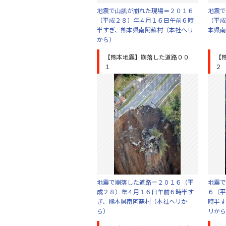
地震で山肌が崩れた現場＝２０１６
地震で
（平成２８）年４月１６日午前６時
（平成
半すぎ、熊本県南阿蘇村（本社ヘリ
本県南
から）
【熊本地震】崩落した道路００
【
１
２
地震で崩落した道路＝２０１６（平
地震で
成２８）年４月１６日午前６時半す
６（平
ぎ、熊本県南阿蘇村（本社ヘリか
時半す
ら）
リから