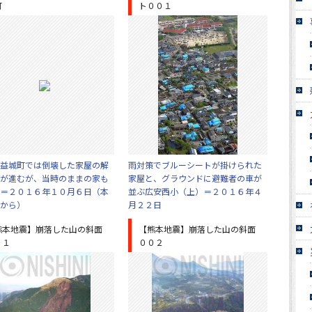
町
ト００１
益城町では倒壊した家屋の解
雨対策でブルーシートが掛けられた
が進むが、当時のままの家も
家屋と、グラウンドに避難者の車が
＝２０１６年１０月６日（本
並ぶ広安西小（上）＝２０１６年４
から）
月２２日
熊本地震】崩落した山の斜面
【熊本地震】崩落した山の斜面
０１
００２