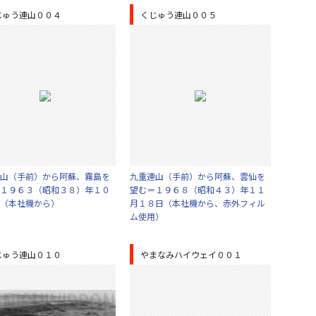
じゅう連山００４
くじゅう連山００５
山（手前）から阿蘇、霧島を
九重連山（手前）から阿蘇、雲仙を
１９６３（昭和３８）年１０
望む＝１９６８（昭和４３）年１１
（本社機から）
月１８日（本社機から、赤外フィル
ム使用）
じゅう連山０１０
やまなみハイウェイ００１