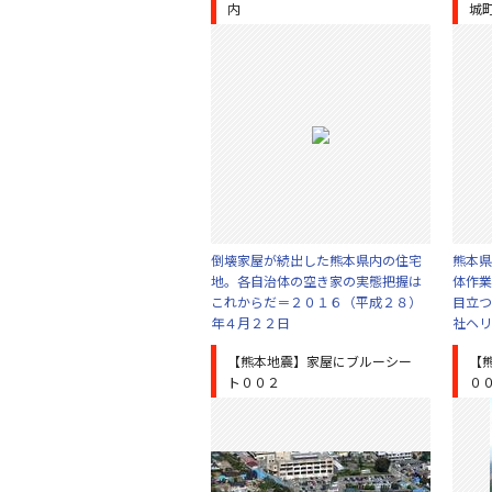
内
城
倒壊家屋が続出した熊本県内の住宅
熊本県
地。各自治体の空き家の実態把握は
体作業
これからだ＝２０１６（平成２８）
目立つ
年４月２２日
社ヘリ
【熊本地震】家屋にブルーシー
【
ト００２
０