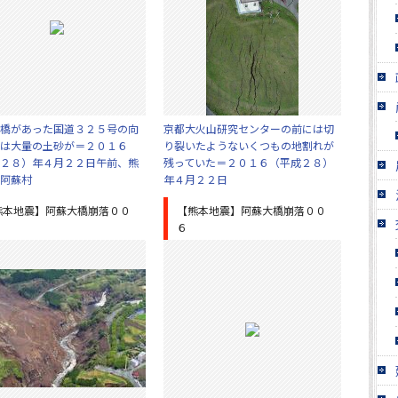
橋があった国道３２５号の向
京都大火山研究センターの前には切
は大量の土砂が＝２０１６
り裂いたようないくつもの地割れが
２８）年４月２２日午前、熊
残っていた＝２０１６（平成２８）
阿蘇村
年４月２２日
熊本地震】阿蘇大橋崩落００
【熊本地震】阿蘇大橋崩落００
６