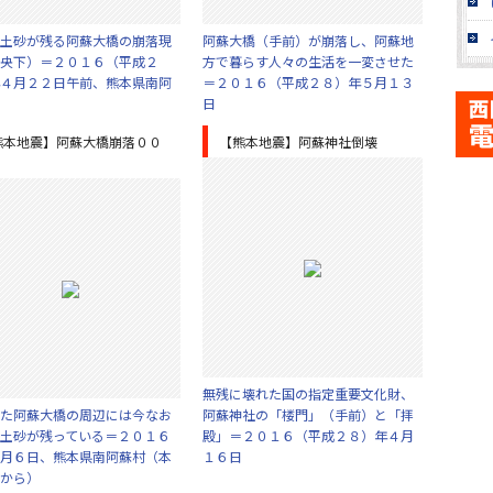
土砂が残る阿蘇大橋の崩落現
阿蘇大橋（手前）が崩落し、阿蘇地
央下）＝２０１６（平成２
方で暮らす人々の生活を一変させた
４月２２日午前、熊本県南阿
＝２０１６（平成２８）年５月１３
日
熊本地震】阿蘇大橋崩落００
【熊本地震】阿蘇神社倒壊
無残に壊れた国の指定重要文化財、
た阿蘇大橋の周辺には今なお
阿蘇神社の「楼門」（手前）と「拝
土砂が残っている＝２０１６
殿」＝２０１６（平成２８）年４月
月６日、熊本県南阿蘇村（本
１６日
から）