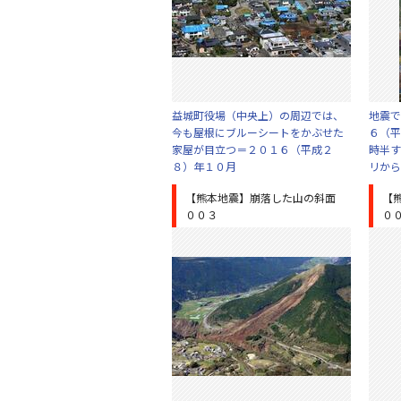
益城町役場（中央上）の周辺では、
地震で
今も屋根にブルーシートをかぶせた
６（平
家屋が目立つ＝２０１６（平成２
時半す
８）年１０月
リから
【熊本地震】崩落した山の斜面
【
００３
０