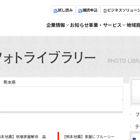
試し読み
購読申込
ビジネスソリュー
企業情報
お知らせ
事業・サービス
地域
熊本県
熊本地震】倒壊家屋解体 益
【熊本地震】家屋にブルーシー