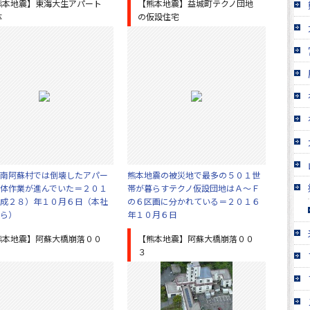
熊本地震】東海大生アパート
【熊本地震】益城町テクノ団地
体
の仮設住宅
南阿蘇村では倒壊したアパー
熊本地震の被災地で最多の５０１世
体作業が進んでいた＝２０１
帯が暮らすテクノ仮設団地はＡ～Ｆ
成２８）年１０月６日（本社
の６区画に分かれている＝２０１６
ら）
年１０月６日
熊本地震】阿蘇大橋崩落００
【熊本地震】阿蘇大橋崩落００
３