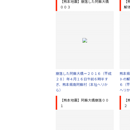
【熊本地震】崩落した阿蘇大橋
【
００３
解
崩落した阿蘇大橋＝２０１６（平成
熊本県
２８）年４月１６日午前６時半す
トの解
ぎ、熊本県南阿蘇村（本社ヘリか
６（平
ら）
ヘリか
【熊本地震】阿蘇大橋崩落００
【
１
２