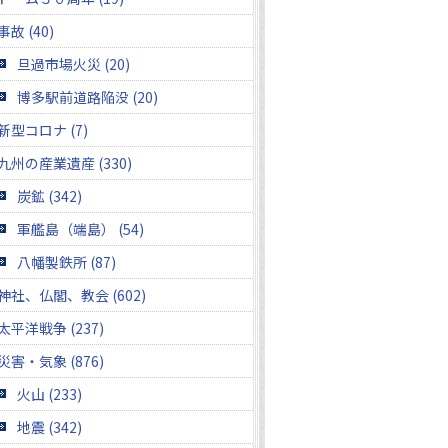
事故 (40)
旦過市場火災 (20)
博多駅前道路陥没 (20)
新型コロナ (7)
九州の産業遺産 (330)
炭鉱 (342)
軍艦島（端島） (54)
八幡製鉄所 (87)
神社、仏閣、教会 (602)
太平洋戦争 (237)
災害・気象 (876)
火山 (233)
地震 (342)