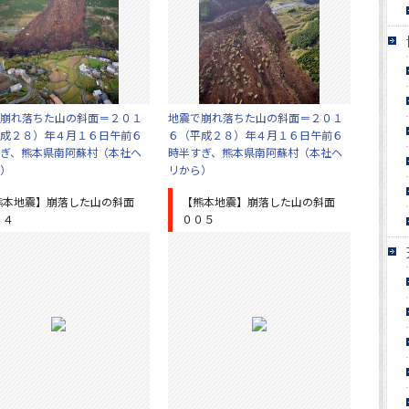
崩れ落ちた山の斜面＝２０１
地震で崩れ落ちた山の斜面＝２０１
成２８）年４月１６日午前６
６（平成２８）年４月１６日午前６
ぎ、熊本県南阿蘇村（本社ヘ
時半すぎ、熊本県南阿蘇村（本社ヘ
）
リから）
熊本地震】崩落した山の斜面
【熊本地震】崩落した山の斜面
０４
００５