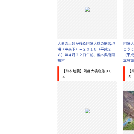
大量の土砂が残る阿蘇大橋の崩落現
阿蘇大
場（中央下）＝２０１６（平成２
こうに
８）年４月２２日午前、熊本県南阿
（平成
蘇村
本県南
【熊本地震】阿蘇大橋崩落００
【
４
５