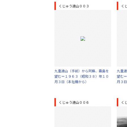
くじゅう連山００３
く
九重連山（手前）から阿蘇、霧島を
九重連
望む＝１９６３（昭和３８）年１０
望む＝
月３日（本社機から）
月３日
くじゅう連山００６
く