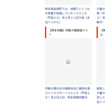
熊本県益城町では、地震でいくつも
大量の
の家屋が倒壊していた＝２０１６
場（中
（平成２８）年４月２２日午前（本
８）年
社ヘリから）
蘇村
【熊本地震】阿蘇大橋崩落００
【
７
８
阿蘇大橋付近の捜索地点に機材を運
崩落し
ぶヘリコプター＝２０１６（平成２
大量の
８）年８月８日、熊本県南阿蘇村
年１０
社ヘリ