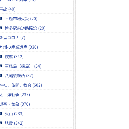
事故 (40)
旦過市場火災 (20)
博多駅前道路陥没 (20)
新型コロナ (7)
九州の産業遺産 (330)
炭鉱 (342)
軍艦島（端島） (54)
八幡製鉄所 (87)
神社、仏閣、教会 (602)
太平洋戦争 (237)
災害・気象 (876)
火山 (233)
地震 (342)