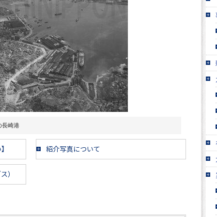
の長崎港
い】
紹介写真について
ブス）