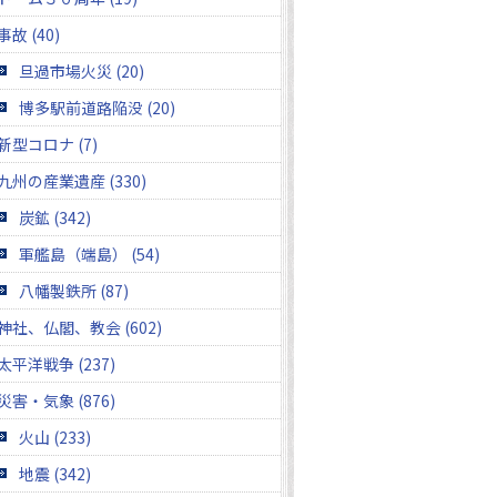
事故 (40)
旦過市場火災 (20)
博多駅前道路陥没 (20)
新型コロナ (7)
九州の産業遺産 (330)
炭鉱 (342)
軍艦島（端島） (54)
八幡製鉄所 (87)
神社、仏閣、教会 (602)
太平洋戦争 (237)
災害・気象 (876)
火山 (233)
地震 (342)