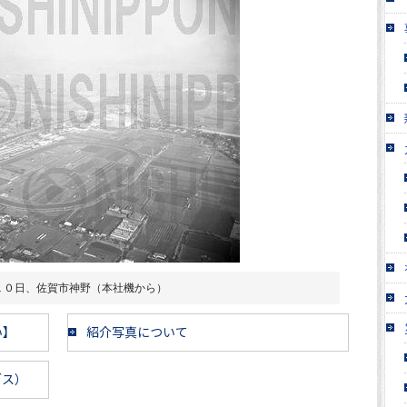
１０日、佐賀市神野（本社機から）
い】
紹介写真について
ブス）