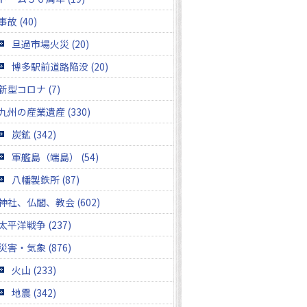
事故 (40)
旦過市場火災 (20)
博多駅前道路陥没 (20)
新型コロナ (7)
九州の産業遺産 (330)
炭鉱 (342)
軍艦島（端島） (54)
八幡製鉄所 (87)
神社、仏閣、教会 (602)
太平洋戦争 (237)
災害・気象 (876)
火山 (233)
地震 (342)