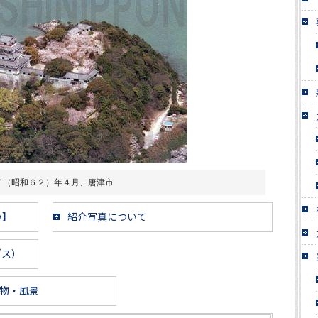
７（昭和６２）年４月、唐津市
い】
紹介写真について
ブス）
物・風景