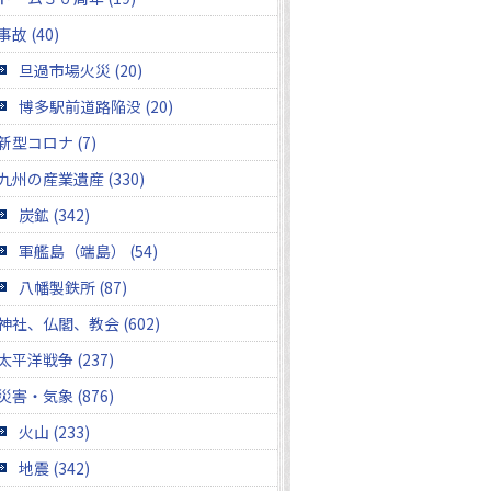
事故 (40)
旦過市場火災 (20)
博多駅前道路陥没 (20)
新型コロナ (7)
九州の産業遺産 (330)
炭鉱 (342)
軍艦島（端島） (54)
八幡製鉄所 (87)
神社、仏閣、教会 (602)
太平洋戦争 (237)
災害・気象 (876)
火山 (233)
地震 (342)