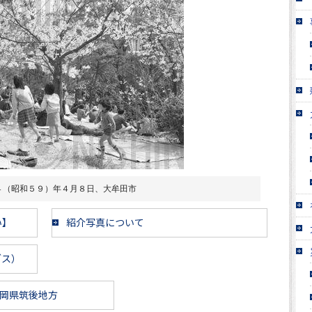
４（昭和５９）年４月８日、大牟田市
い】
紹介写真について
ブス）
岡県筑後地方