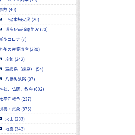
事故 (40)
旦過市場火災 (20)
博多駅前道路陥没 (20)
新型コロナ (7)
九州の産業遺産 (330)
炭鉱 (342)
軍艦島（端島） (54)
八幡製鉄所 (87)
神社、仏閣、教会 (602)
太平洋戦争 (237)
災害・気象 (876)
火山 (233)
地震 (342)