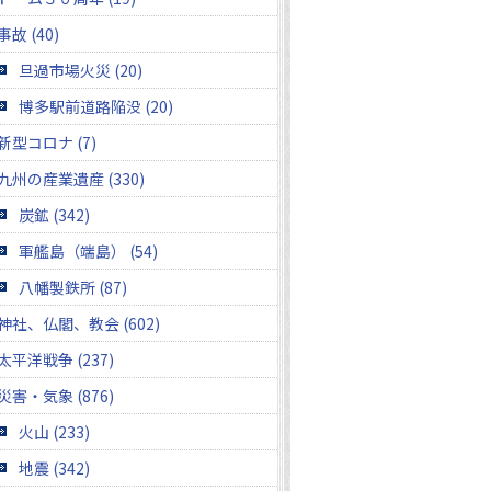
事故 (40)
旦過市場火災 (20)
博多駅前道路陥没 (20)
新型コロナ (7)
九州の産業遺産 (330)
炭鉱 (342)
軍艦島（端島） (54)
八幡製鉄所 (87)
神社、仏閣、教会 (602)
太平洋戦争 (237)
災害・気象 (876)
火山 (233)
地震 (342)