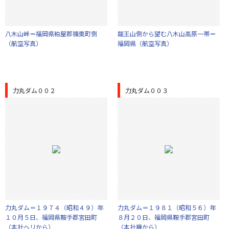
八木山峠＝福岡県粕屋郡篠栗町側
龍王山側から望む八木山高原一帯＝
（航空写真）
福岡県（航空写真）
力丸ダム００２
力丸ダム００３
力丸ダム＝１９７４（昭和４９）年
力丸ダム＝１９８１（昭和５６）年
１０月５日、福岡県鞍手郡宮田町
８月２０日、福岡県鞍手郡宮田町
（本社ヘリから）
（本社機から）