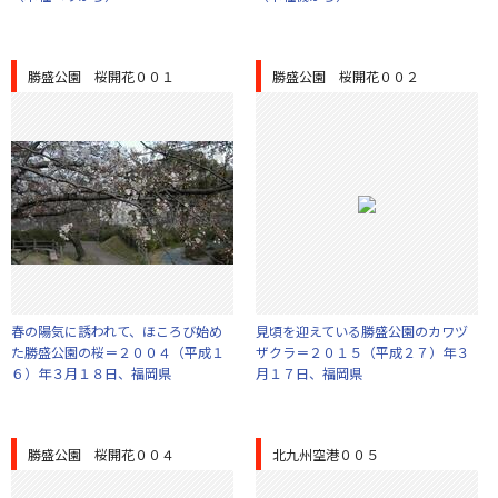
勝盛公園 桜開花００１
勝盛公園 桜開花００２
春の陽気に誘われて、ほころび始め
見頃を迎えている勝盛公園のカワヅ
た勝盛公園の桜＝２００４（平成１
ザクラ＝２０１５（平成２７）年３
６）年３月１８日、福岡県
月１７日、福岡県
勝盛公園 桜開花００４
北九州空港００５