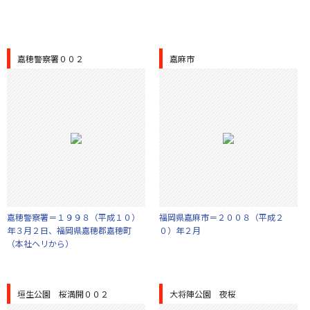
嘉穂警察署００２
嘉麻市
嘉穂警察署＝１９９８（平成１０）
福岡県嘉麻市＝２００８（平成２
年３月２日、福岡県嘉穂郡嘉穂町
０）年２月
（本社ヘリから）
垣生公園 桜満開００２
大将陣公園 夜桜