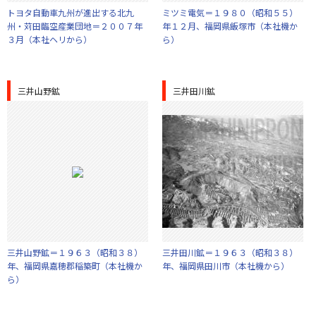
トヨタ自動車九州が進出する北九
ミツミ電気＝１９８０（昭和５５）
州・苅田臨空産業団地＝２００７年
年１２月、福岡県飯塚市（本社機か
３月（本社ヘリから）
ら）
三井山野鉱
三井田川鉱
三井山野鉱＝１９６３（昭和３８）
三井田川鉱＝１９６３（昭和３８）
年、福岡県嘉穂郡稲築町（本社機か
年、福岡県田川市（本社機から）
ら）