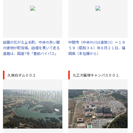
田園が広がる上毛町。中央の赤い壁
中間市（中央の川は遠賀川）＝１９
の建物が町役場。田畑を貫いて走る
５９（昭和３４）年８月２１日、福
道路は、国道?号「豊前バイパス」
岡県（本社機から）
久保白ダム００２
九工大飯塚キャンパス００１