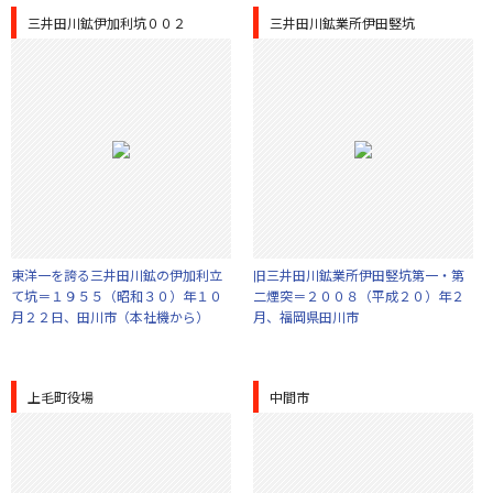
三井田川鉱伊加利坑００２
三井田川鉱業所伊田竪坑
東洋一を誇る三井田川鉱の伊加利立
旧三井田川鉱業所伊田竪坑第一・第
て坑＝１９５５（昭和３０）年１０
二煙突＝２００８（平成２０）年２
月２２日、田川市（本社機から）
月、福岡県田川市
上毛町役場
中間市