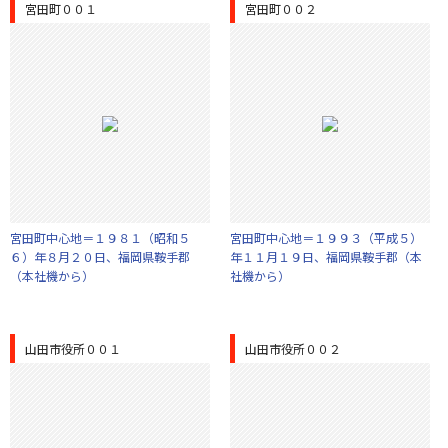
宮田町００１
宮田町００２
宮田町中心地＝１９８１（昭和５
宮田町中心地＝１９９３（平成５）
６）年８月２０日、福岡県鞍手郡
年１１月１９日、福岡県鞍手郡（本
（本社機から）
社機から）
山田市役所００１
山田市役所００２