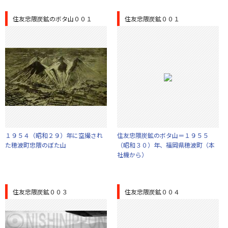
住友忠隈炭鉱のボタ山００１
住友忠隈炭鉱００１
１９５４（昭和２９）年に空撮され
住友忠隈炭鉱のボタ山＝１９５５
た穂波町忠隈のぼた山
（昭和３０）年、福岡県穂波町（本
社機から）
住友忠隈炭鉱００３
住友忠隈炭鉱００４