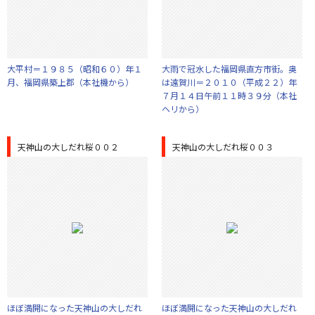
大平村＝１９８５（昭和６０）年１
大雨で冠水した福岡県直方市街。奥
月、福岡県築上郡（本社機から）
は遠賀川＝２０１０（平成２２）年
７月１４日午前１１時３９分（本社
ヘリから）
天神山の大しだれ桜００２
天神山の大しだれ桜００３
ほぼ満開になった天神山の大しだれ
ほぼ満開になった天神山の大しだれ