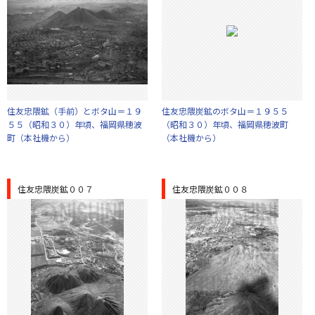
住友忠隈鉱（手前）とボタ山＝１９
住友忠隈炭鉱のボタ山＝１９５５
５５（昭和３０）年頃、福岡県穂波
（昭和３０）年頃、福岡県穂波町
町（本社機から）
（本社機から）
住友忠隈炭鉱００７
住友忠隈炭鉱００８