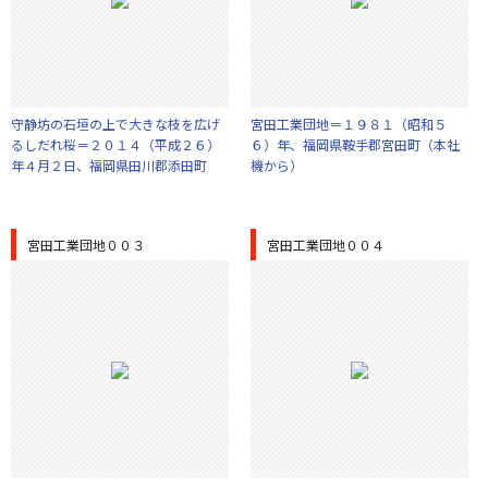
守静坊の石垣の上で大きな枝を広げ
宮田工業団地＝１９８１（昭和５
るしだれ桜＝２０１４（平成２６）
６）年、福岡県鞍手郡宮田町（本社
年４月２日、福岡県田川郡添田町
機から）
宮田工業団地００３
宮田工業団地００４