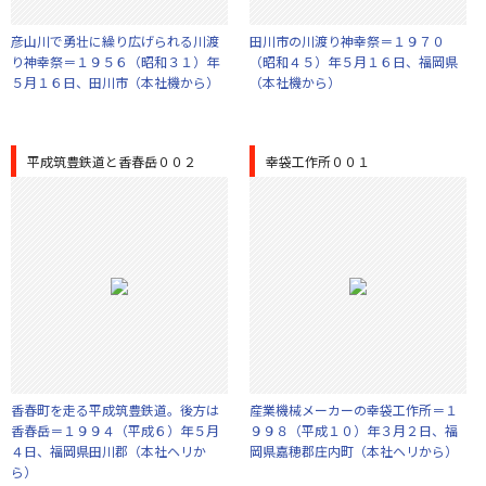
彦山川で勇壮に繰り広げられる川渡
田川市の川渡り神幸祭＝１９７０
り神幸祭＝１９５６（昭和３１）年
（昭和４５）年５月１６日、福岡県
５月１６日、田川市（本社機から）
（本社機から）
平成筑豊鉄道と香春岳００２
幸袋工作所００１
香春町を走る平成筑豊鉄道。後方は
産業機械メーカーの幸袋工作所＝１
香春岳＝１９９４（平成６）年５月
９９８（平成１０）年３月２日、福
４日、福岡県田川郡（本社ヘリか
岡県嘉穂郡庄内町（本社ヘリから）
ら）