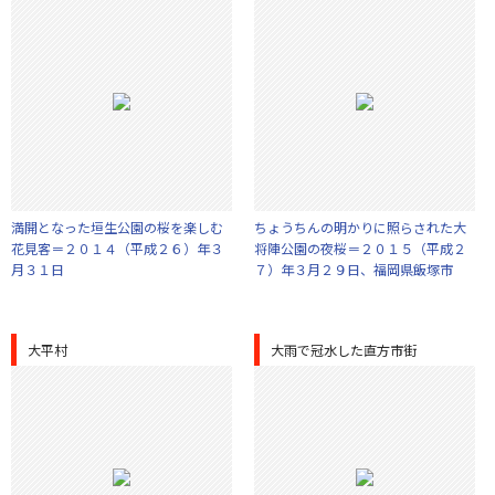
満開となった垣生公園の桜を楽しむ
ちょうちんの明かりに照らされた大
花見客＝２０１４（平成２６）年３
将陣公園の夜桜＝２０１５（平成２
月３１日
７）年３月２９日、福岡県飯塚市
大平村
大雨で冠水した直方市街