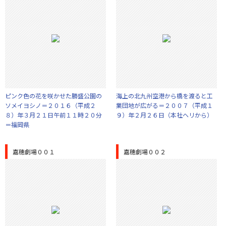
ピンク色の花を咲かせた勝盛公園の
海上の北九州空港から橋を渡ると工
ソメイヨシノ＝２０１６（平成２
業団地が広がる＝２００７（平成１
８）年３月２１日午前１１時２０分
９）年２月２６日（本社ヘリから）
＝福岡県
嘉穂劇場００１
嘉穂劇場００２