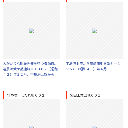
大がかりな観光開発を待つ豊前市。
宇島港上空から豊前市街を望む＝１
遠景は犬ケ岳連峰＝１９６７（昭和
９６８（昭和４３）年４月
４２）年１２月、宇島港上空から
守静坊 しだれ桜００２
宮田工業団地００１