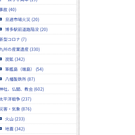
事故 (40)
旦過市場火災 (20)
博多駅前道路陥没 (20)
新型コロナ (7)
九州の産業遺産 (330)
炭鉱 (342)
軍艦島（端島） (54)
八幡製鉄所 (87)
神社、仏閣、教会 (602)
太平洋戦争 (237)
災害・気象 (876)
火山 (233)
地震 (342)