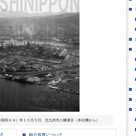
（昭和４９）年１０月５日、北九州市八幡東区（本社機から）
い】
紹介写真について