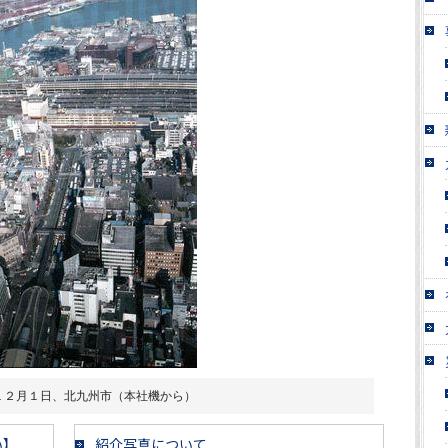
１２月１日、北九州市（本社機から）
い】
紹介写真について