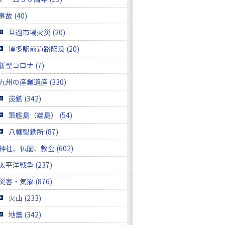
事故 (40)
旦過市場火災 (20)
博多駅前道路陥没 (20)
新型コロナ (7)
九州の産業遺産 (330)
炭鉱 (342)
軍艦島（端島） (54)
八幡製鉄所 (87)
神社、仏閣、教会 (602)
太平洋戦争 (237)
災害・気象 (876)
火山 (233)
地震 (342)