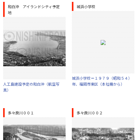
和白沖 アイランドシティ予定
城浜小学校
地
城浜小学校＝１９７９（昭和５４）
人工島建設予定の和白沖（航空写
年、福岡市東区（本社機から）
真）
多々良川００１
多々良川００２