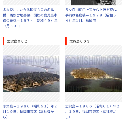
多々良川にかかる国道３号の名島
多々良川河口上空から上流を望む。
橋、西鉄宮地岳線、国鉄の鹿児島本
手前は名島橋＝１９７９（昭和５
線の鉄橋＝１９７４（昭和４９）年
４）年１月、福岡市
９月３０日
志賀島００２
志賀島００３
志賀島＝１９８６（昭和６１）年２
志賀島＝１９８６（昭和６１）年２
月１９日、福岡市東区（本社機か
月１９日、福岡市東区（本社機か
ら）
ら）