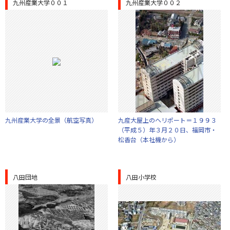
九州産業大学００１
九州産業大学００２
九州産業大学の全景（航空写真）
九産大屋上のヘリポート＝１９９３
（平成５）年３月２０日、福岡市・
松香台（本社機から）
八田団地
八田小学校