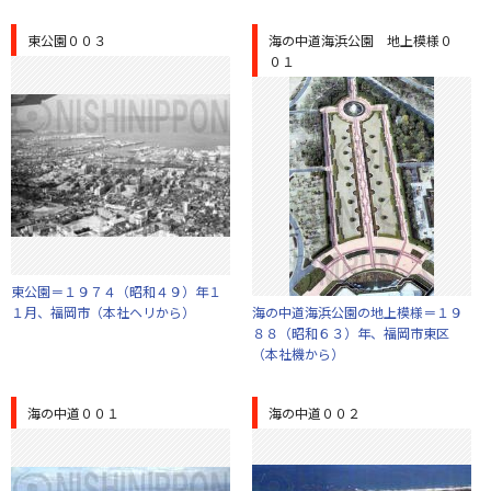
東公園００３
海の中道海浜公園 地上模様０
０１
東公園＝１９７４（昭和４９）年１
１月、福岡市（本社ヘリから）
海の中道海浜公園の地上模様＝１９
８８（昭和６３）年、福岡市東区
（本社機から）
海の中道００１
海の中道００２