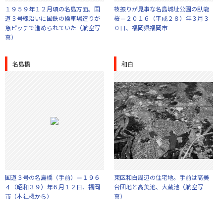
１９５９年１２月頃の名島方面。国
枝振りが見事な名島城址公園の臥龍
道３号線沿いに国鉄の操車場造りが
桜＝２０１６（平成２８）年３月３
急ピッチで進められていた（航空写
０日、福岡県福岡市
真）
名島橋
和白
国道３号の名島橋（手前）＝１９６
東区和白周辺の住宅地。手前は高美
４（昭和３９）年６月１２日、福岡
台団地と高美池、大蔵池（航空写
市（本社機から）
真）