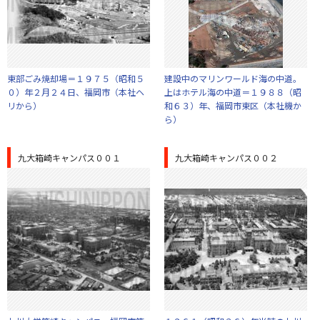
東部ごみ焼却場＝１９７５（昭和５
建設中のマリンワールド海の中道。
０）年２月２４日、福岡市（本社ヘ
上はホテル海の中道＝１９８８（昭
リから）
和６３）年、福岡市東区（本社機か
ら）
九大箱崎キャンパス００１
九大箱崎キャンパス００２