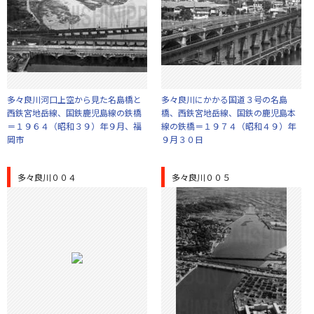
多々良川河口上空から見た名島橋と
多々良川にかかる国道３号の名島
西鉄宮地岳線、国鉄鹿児島線の鉄橋
橋、西鉄宮地岳線、国鉄の鹿児島本
＝１９６４（昭和３９）年９月、福
線の鉄橋＝１９７４（昭和４９）年
岡市
９月３０日
多々良川００４
多々良川００５