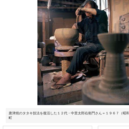
唐津焼のタタキ技法を復活した１２代・中里太郎右衛門さん＝１９６７（昭
町