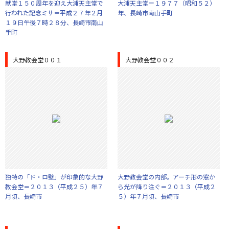
献堂１５０周年を迎え大浦天主堂で
大浦天主堂＝１９７７（昭和５２）
行われた記念ミサ＝平成２７年２月
年、長崎市南山手町
１９日午後７時２８分、長崎市南山
手町
大野教会堂００１
大野教会堂００２
独特の「ド・ロ壁」が印象的な大野
大野教会堂の内部。アーチ形の窓か
教会堂＝２０１３（平成２５）年７
ら光が降り注ぐ＝２０１３（平成２
月頃、長崎市
５）年７月頃、長崎市