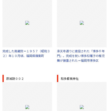
完成した南蔵院＝１９５７（昭和３
承天寺通りに建設された「博多千年
２）年１０月頃、福岡県篠栗町
門」。完成を祝い博多松囃子の稚児
舞が披露された＝福岡市博多区
原城跡００２
和多都美神社