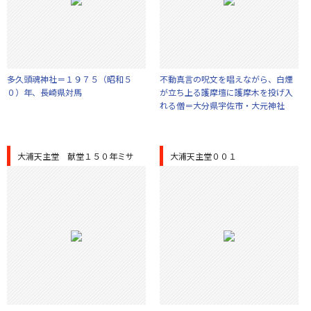
多久頭魂神社＝１９７５（昭和５
不動真言の呪文を唱えながら、白煙
０）年、長崎県対馬
が立ち上る護摩壇に護摩木を投げ入
れる僧＝大分県宇佐市・大元神社
大浦天主堂 献堂１５０年ミサ
大浦天主堂００１