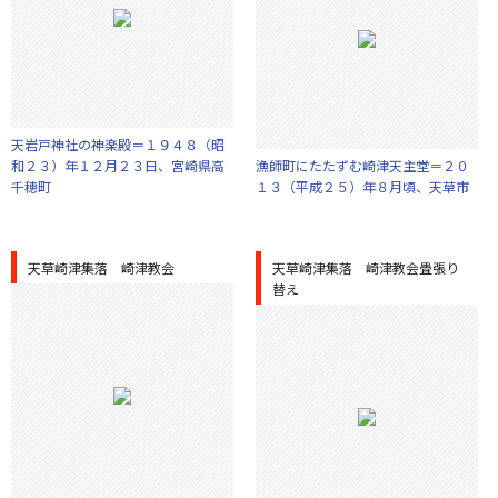
天岩戸神社の神楽殿＝１９４８（昭
和２３）年１２月２３日、宮崎県高
漁師町にたたずむ崎津天主堂＝２０
千穂町
１３（平成２５）年８月頃、天草市
天草崎津集落 崎津教会
天草崎津集落 崎津教会畳張り
替え