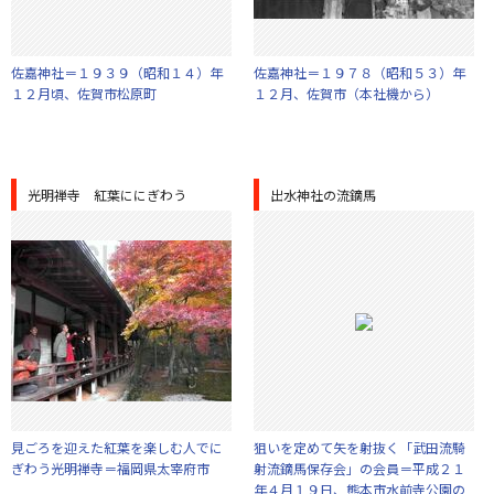
佐嘉神社＝１９３９（昭和１４）年
佐嘉神社＝１９７８（昭和５３）年
１２月頃、佐賀市松原町
１２月、佐賀市（本社機から）
光明禅寺 紅葉ににぎわう
出水神社の流鏑馬
見ごろを迎えた紅葉を楽しむ人でに
狙いを定めて矢を射抜く「武田流騎
ぎわう光明禅寺＝福岡県太宰府市
射流鏑馬保存会」の会員＝平成２１
年４月１９日、熊本市水前寺公園の