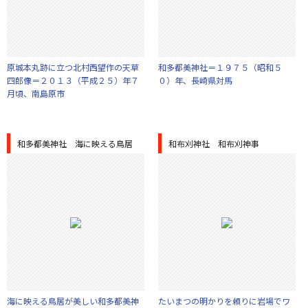
原城本丸跡に立つ北村西望作の天草
和多都美神社＝１９７５（昭和５
四郎像＝２０１３（平成２５）年７
０）年、長崎県対馬
月頃、南島原市
和多都美神社 海に映える鳥居
和布刈神社 和布刈神事
海に映える鳥居が美しい和多都美神
たいまつの明かりを頼りに岩場でワ