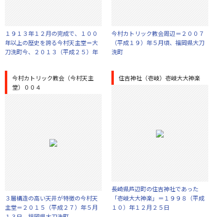
１９１３年１２月の完成で、１００
今村カトリック教会周辺＝２００７
年以上の歴史を誇る今村天主堂＝大
（平成１９）年５月頃、福岡県大刀
刀洗町今、２０１３（平成２５）年
洗町
今村カトリック教会（今村天主
住吉神社（壱岐）壱岐大大神楽
堂）００４
長崎県芦辺町の住吉神社であった
３層構造の高い天井が特徴の今村天
「壱岐大大神楽」＝１９９８（平成
主堂＝２０１５（平成２７）年５月
１０）年１２月２５日
１３日、福岡県大刀洗町