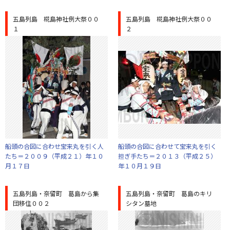
五島列島 椛島神社例大祭００
五島列島 椛島神社例大祭００
１
２
船頭の合図に合わせ宝来丸を引く人
船頭の合図に合わせて宝来丸を引く
たち＝２００９（平成２１）年１０
担ぎ手たち＝２０１３（平成２５）
月１７日
年１０月１９日
五島列島・奈留町 葛島から集
五島列島・奈留町 葛島のキリ
団移住００２
シタン墓地