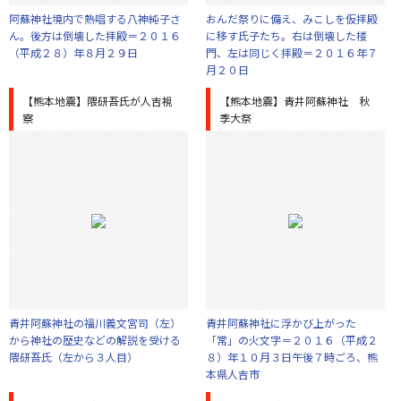
阿蘇神社境内で熱唱する八神純子さ
おんだ祭りに備え、みこしを仮拝殿
ん。後方は倒壊した拝殿＝２０１６
に移す氏子たち。右は倒壊した楼
（平成２８）年８月２９日
門、左は同じく拝殿＝２０１６年７
月２０日
【熊本地震】隈研吾氏が人吉視
【熊本地震】青井阿蘇神社 秋
察
季大祭
青井阿蘇神社の福川義文宮司（左）
青井阿蘇神社に浮かび上がった
から神社の歴史などの解説を受ける
「常」の火文字＝２０１６（平成２
隈研吾氏（左から３人目）
８）年１０月３日午後７時ごろ、熊
本県人吉市