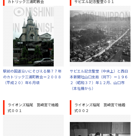
カトリック三浦町教会
サビエル記念聖堂００１
駅前の国道沿いにそびえる築７７年
サビエル記念聖堂（中央上）と西日
のカトリック三浦町教会＝２００８
本新聞社山口支局（同下）＝１９６
（平成２０）年６月頃
２（昭和３７）年１２月、山口市
（本社機から）
ライオンズ稲尾 筥崎宮で結婚
ライオンズ稲尾 筥崎宮で結婚
式００１
式００２