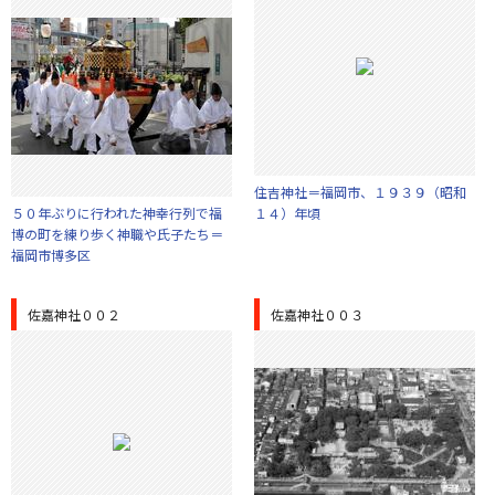
住吉神社＝福岡市、１９３９（昭和
５０年ぶりに行われた神幸行列で福
１４）年頃
博の町を練り歩く神職や氏子たち＝
福岡市博多区
佐嘉神社００２
佐嘉神社００３