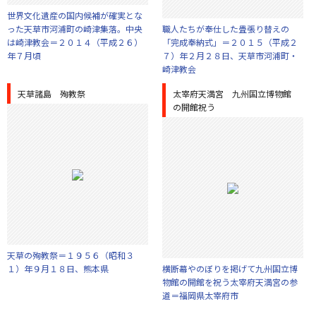
世界文化遺産の国内候補が確実とな
った天草市河浦町の崎津集落。中央
職人たちが奉仕した畳張り替えの
は崎津教会＝２０１４（平成２６）
「完成奉納式」＝２０１５（平成２
年７月頃
７）年２月２８日、天草市河浦町・
崎津教会
天草諸島 殉教祭
太宰府天満宮 九州国立博物館
の開館祝う
天草の殉教祭＝１９５６（昭和３
１）年９月１８日、熊本県
横断幕やのぼりを掲げて九州国立博
物館の開館を祝う太宰府天満宮の参
道＝福岡県太宰府市