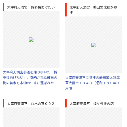
太宰府天満宮 博多梅あげたい
太宰府天満宮 嶋田繁太郎が参
拝
太宰府天満宮参道を練り歩いた「博
多梅あげたい」。奉納された紅白の
太宰府天満宮に参拝の嶋田繁太郎海
梅の苗木も本物の牛車に運ばれた
軍大臣＝１９４３（昭和１８）年３
月頃
太宰府天満宮 曲水の宴００２
太宰府天満宮 梅ケ枝餅の店