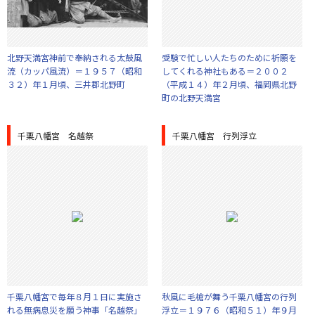
北野天満宮神前で奉納される太鼓風
受験で忙しい人たちのために祈願を
流（カッパ風流）＝１９５７（昭和
してくれる神社もある＝２００２
３２）年１月頃、三井郡北野町
（平成１４）年２月頃、福岡県北野
町の北野天満宮
千栗八幡宮 名越祭
千栗八幡宮 行列浮立
千栗八幡宮で毎年８月１日に実施さ
秋風に毛槍が舞う千栗八幡宮の行列
れる無病息災を願う神事「名越祭」
浮立＝１９７６（昭和５１）年９月