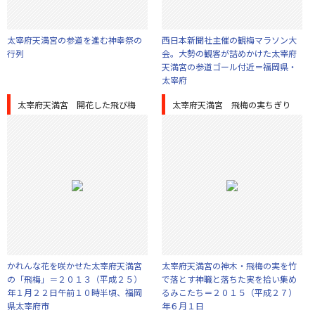
太宰府天満宮の参道を進む神幸祭の
西日本新聞社主催の観梅マラソン大
行列
会。大勢の観客が詰めかけた太宰府
天満宮の参道ゴール付近＝福岡県・
太宰府
太宰府天満宮 開花した飛び梅
太宰府天満宮 飛梅の実ちぎり
かれんな花を咲かせた太宰府天満宮
太宰府天満宮の神木・飛梅の実を竹
の「飛梅」＝２０１３（平成２５）
で落とす神職と落ちた実を拾い集め
年１月２２日午前１０時半頃、福岡
るみこたち＝２０１５（平成２７）
県太宰府市
年６月１日