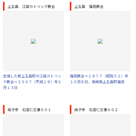
上五島 江袋カトリック教会
上五島 福見教会
全焼した新上五島町の江袋カトリッ
福見教会＝１９７７（昭和５２）年
ク教会＝２００７（平成１９）年２
１０月６日、長崎県上五島町福見
月１３日
両子寺 石造仁王像００１
両子寺 石造仁王像００２