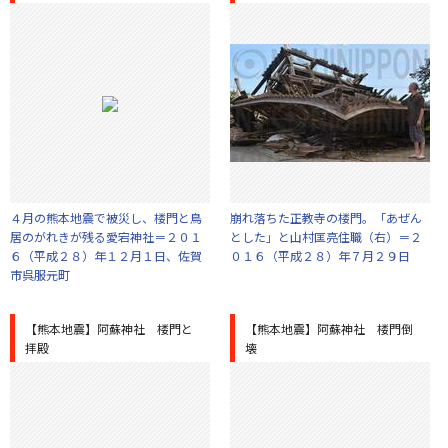
４月の熊本地震で被災し、楼門と鳥
崩れ落ちた正教寺の楼門。「あぜん
居のがれきが残る愛宕神社＝２０１
とした」と山村匡亮住職（右）＝２
６（平成２８）年１２月１日、佐賀
０１６（平成２８）年７月２９日
市呉服元町
【熊本地震】阿蘇神社 楼門と
【熊本地震】阿蘇神社 楼門倒
拝殿
壊