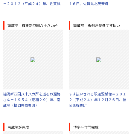
＝２０１２（平成２４）年、佐賀県
１６日、佐賀県北茂安町
南蔵院 篠栗新四国八十八カ所
南蔵院 釈迦涅槃像すす払い
篠栗新四国八十八カ所を巡るお遍路
すす払いされる釈迦涅槃像＝２０１
さん＝１９５４（昭和２９）年、南
２（平成２４）年１２月２６日、福
蔵院（福岡県篠栗町）
岡県篠栗町
南蔵院が完成
博多千年門完成