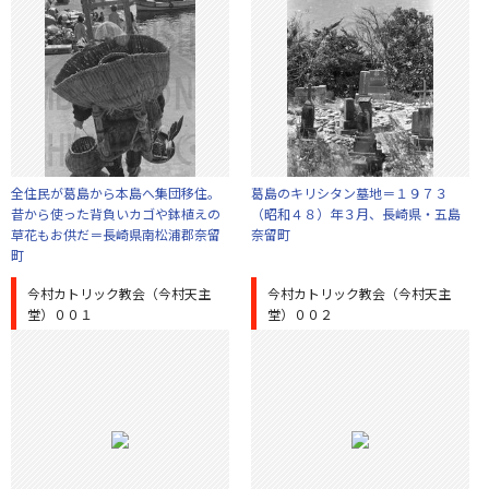
全住民が葛島から本島へ集団移住。
葛島のキリシタン墓地＝１９７３
昔から使った背負いカゴや鉢植えの
（昭和４８）年３月、長崎県・五島
草花もお供だ＝長崎県南松浦郡奈留
奈留町
町
今村カトリック教会（今村天主
今村カトリック教会（今村天主
堂）００１
堂）００２