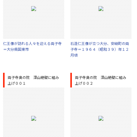
仁王像が訪れる人々を迎える両子寺
石造仁王像が立つ大分、安岐町の両
＝大分県国東市
子寺＝１９６４（昭和３９）年１２
月頃
両子寺奥の院 深山絶壁に組み
両子寺奥の院 深山絶壁に組み
上げ００１
上げ００２