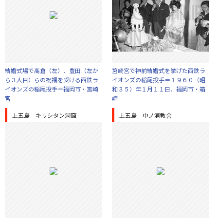
結婚式場で高倉（左）、豊田（左か
筥崎宮で神前結婚式を挙げた西鉄ラ
ら３人目）らの祝福を受ける西鉄ラ
イオンズの稲尾投手＝１９６０（昭
イオンズの稲尾投手＝福岡市・筥崎
和３５）年１月１１日、福岡市・箱
宮
崎
上五島 キリシタン洞窟
上五島 中ノ浦教会