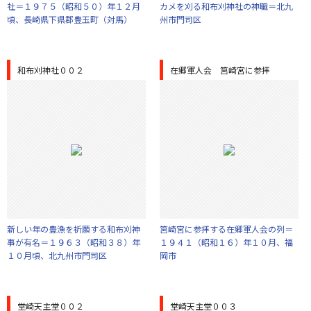
社＝１９７５（昭和５０）年１２月
カメを刈る和布刈神社の神職＝北九
頃、長崎県下県郡豊玉町（対馬）
州市門司区
和布刈神社００２
在郷軍人会 筥崎宮に参拝
新しい年の豊漁を祈願する和布刈神
筥崎宮に参拝する在郷軍人会の列＝
事が有名＝１９６３（昭和３８）年
１９４１（昭和１６）年１０月、福
１０月頃、北九州市門司区
岡市
堂崎天主堂００２
堂崎天主堂００３