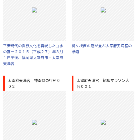
平安時代の貴族文化を再現した曲水
梅ケ枝餅の店が並ぶ太宰府天満宮の
の宴＝２０１５（平成２７）年３月
参道
１日午後、福岡県太宰府市・太宰府
天満宮
太宰府天満宮 神幸祭の行列０
太宰府天満宮 観梅マラソン大
０２
会００１