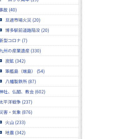
事故 (40)
旦過市場火災 (20)
博多駅前道路陥没 (20)
新型コロナ (7)
九州の産業遺産 (330)
炭鉱 (342)
軍艦島（端島） (54)
八幡製鉄所 (87)
神社、仏閣、教会 (602)
太平洋戦争 (237)
災害・気象 (876)
火山 (233)
地震 (342)