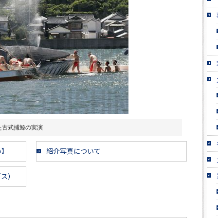
た古式捕鯨の実演
い】
紹介写真について
ブス）