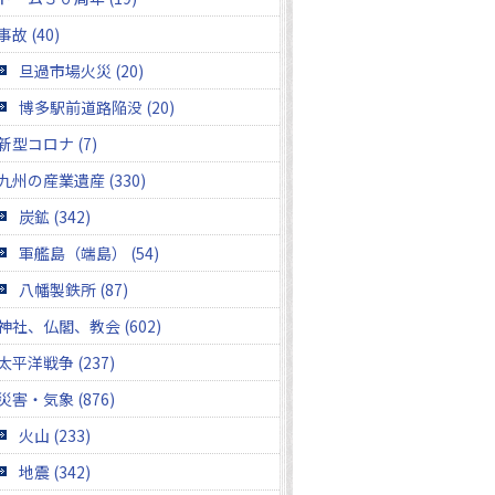
事故 (40)
旦過市場火災 (20)
博多駅前道路陥没 (20)
新型コロナ (7)
九州の産業遺産 (330)
炭鉱 (342)
軍艦島（端島） (54)
八幡製鉄所 (87)
神社、仏閣、教会 (602)
太平洋戦争 (237)
災害・気象 (876)
火山 (233)
地震 (342)