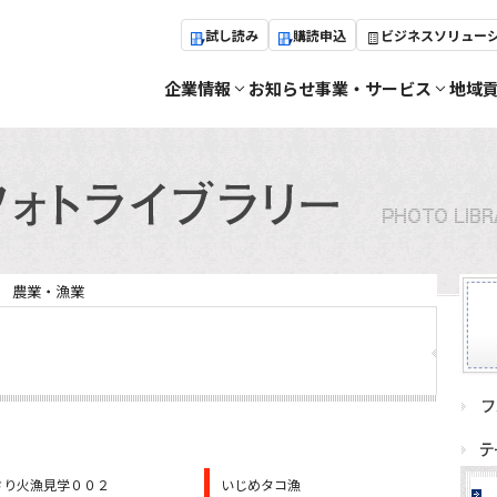
試し読み
購読申込
ビジネスソリュー
企業情報
お知らせ
事業・サービス
地域
農業・漁業
さり火漁見学００２
いじめタコ漁