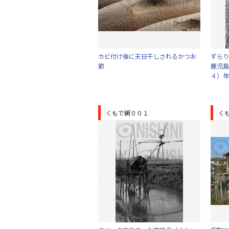
カビ付け後に天日干しされるかつお
ずらり
節
鹿児島
４）年
くもで網００１
く