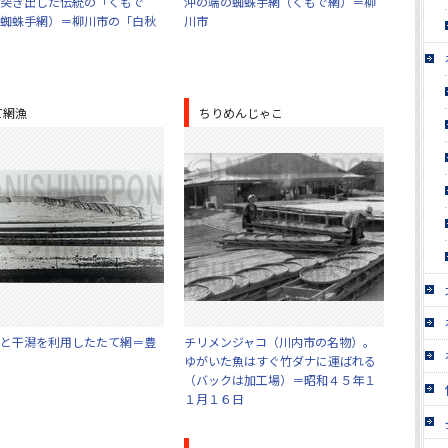
突き出した伝統の「くもで
沖の端の蜘蛛手網（くもで網）＝柳
蜘蛛手網）＝柳川市の「白秋
川市
て網漁
ちりめんじゃこ
と干潟を利用したたて網＝豊
チリメンジャコ（川内市の名物）。
ゆがいた魚はすぐ竹ダナに運ばれる
（バックは加工場）＝昭和４５年１
１月１６日