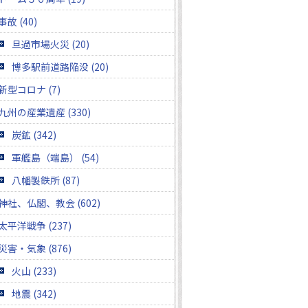
事故 (40)
旦過市場火災 (20)
博多駅前道路陥没 (20)
新型コロナ (7)
九州の産業遺産 (330)
炭鉱 (342)
軍艦島（端島） (54)
八幡製鉄所 (87)
神社、仏閣、教会 (602)
太平洋戦争 (237)
災害・気象 (876)
火山 (233)
地震 (342)