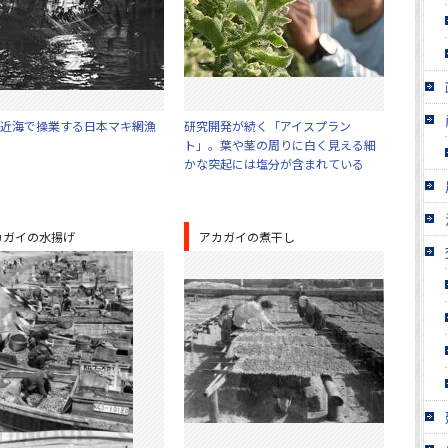
近海で操業する日本マキ網漁
研究開発が続く「アイスプラン
ト」。葉や茎の周りに白く見える細
かな突起には塩分が含まれている
カガイの水揚げ
アカガイの煮干し