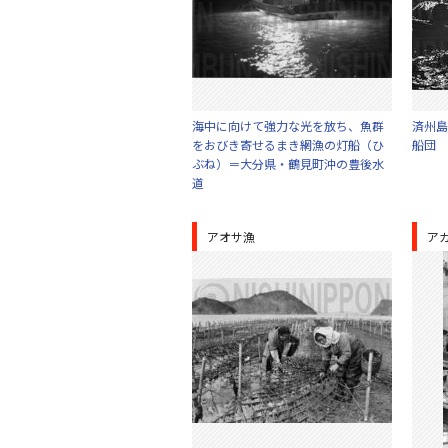
海中に向けて強力な光を放ち、魚群
済州島
をおびき寄せるまき網漁の灯船（ひ
船団
ぶね）＝大分県・鶴見町沖の豊後水
道
アオサ漁
ア