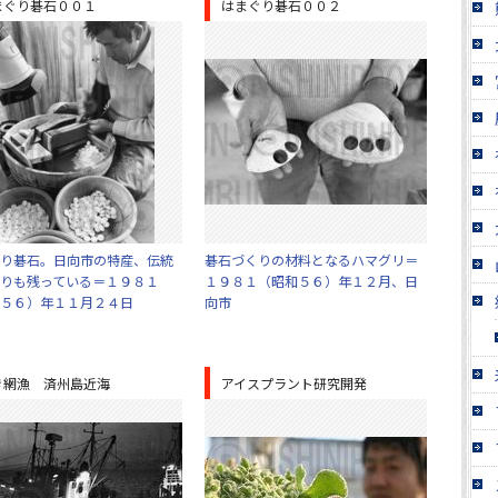
まぐり碁石００１
はまぐり碁石００２
り碁石。日向市の特産、伝統
碁石づくりの材料となるハマグリ＝
りも残っている＝１９８１
１９８１（昭和５６）年１２月、日
５６）年１１月２４日
向市
き網漁 済州島近海
アイスプラント研究開発