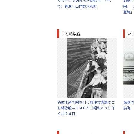
クリークで始まった蜘蛛手（くも
掘割に
で）網漁＝山門郡大和町
網」（
道路」
ごち網漁船
た
壱岐水道で網を引く唐津市唐房のご
海潮流
ち網漁船＝１９６５（昭和４０）年
前海
９月２４日