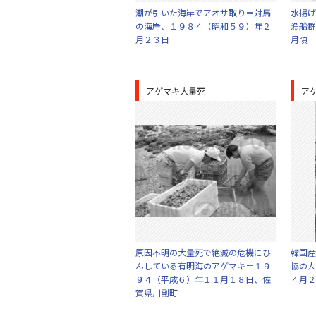
潮が引いた海岸でアオサ取り＝対馬
水揚げ
の海岸、１９８４（昭和５９）年２
漁船群
月２３日
月頃
アゲマキ大量死
ア
原因不明の大量死で絶滅の危機にひ
韓国産
んしている有明海のアゲマキ＝１９
協の人
９４（平成６）年１１月１８日、佐
４月２
賀県川副町