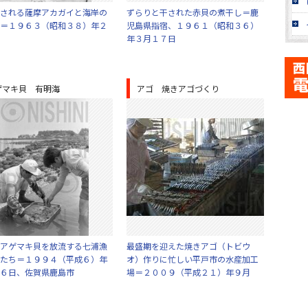
される薩摩アカガイと海岸の
ずらりと干された赤貝の煮干し＝鹿
＝１９６３（昭和３８）年２
児島県指宿、１９６１（昭和３６）
年３月１７日
ゲマキ貝 有明海
アゴ 焼きアゴづくり
アゲマキ貝を放流する七浦漁
最盛期を迎えた焼きアゴ（トビウ
たち＝１９９４（平成６）年
オ）作りに忙しい平戸市の水産加工
６日、佐賀県鹿島市
場＝２００９（平成２１）年９月