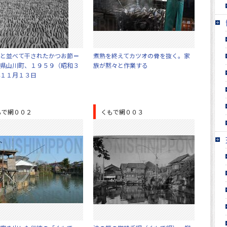
と並べて干されたかつお節＝
煮熟を終えてカツオの骨を抜く。家
県山川町、１９５９（昭和３
族が黙々と作業する
１１月１３日
もで網００２
くもで網００３