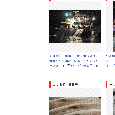
試験運航に乗船し、網を引き揚げる
引き揚
漁師たちを間近で見ることができた
シ、ア
＝２０１４（平成２６）年６月１６
１４（
日
かつお節 天日干し
か