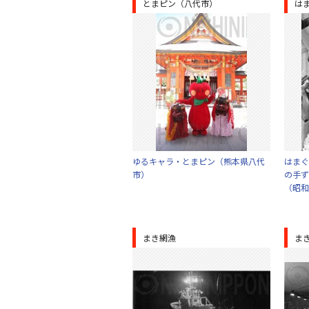
とまピン（八代市）
は
ゆるキャラ・とまピン（熊本県八代
はまぐ
市）
の手ず
（昭和
まき網漁
ま