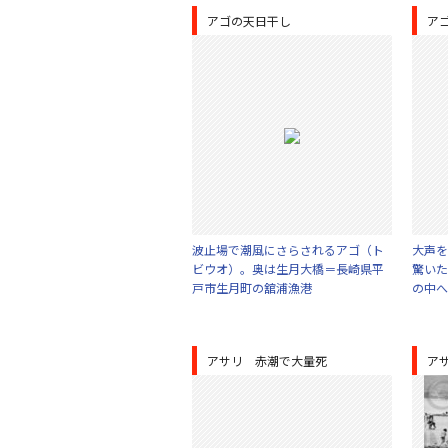
アゴの天日干し
ア
波止場で潮風にさらされるアゴ（ト
大声を
ビウオ）。奥は生月大橋＝長崎県平
驚いた
戸市生月町の舘浦漁港
の中へ
アサリ 赤潮で大量死
ア