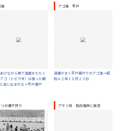
ゴ漁
アゴ漁 平戸
あげながら棒で海面をたたく
渦潮がまく平戸瀬戸でのアゴ漁＝昭
アゴ（トビウオ）は張った網
和４２年１０月２３日
と追い込まれる＝平戸瀬戸
サリの潮干狩り
アサリ貝 和白海岸に放流