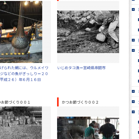
げられた網には、ウルメイワ
いじめタコ漁＝宮崎県串間市
ジなどの魚がぎっしり＝２０
平成２６）年６月１６日
つお節づくり００１
かつお節づくり００２