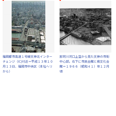
福岡都市高速１号線天神北インター
那珂川河口上空から見た天神の市街
チェンジ（IC)付近＝平成１３年１０
中心部。右下に市民会館と県文化会
月１３日、福岡市中央区（本社ヘリ
館＝１９６６（昭和４１）年１２月
から）
頃