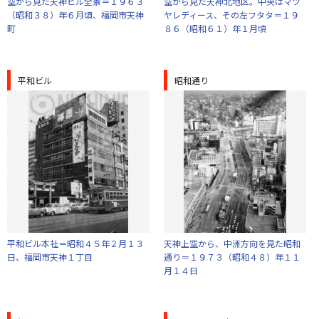
空から見た天神ビル全景＝１９６３
空から見た天神北地区。中央はマツ
（昭和３８）年６月頃、福岡市天神
ヤレディース、その左フタタ＝１９
町
８６（昭和６１）年１月頃
平和ビル
昭和通り
平和ビル本社＝昭和４５年２月１３
天神上空から、中洲方向を見た昭和
日、福岡市天神１丁目
通り＝１９７３（昭和４８）年１１
月１４日