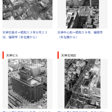
天神交差点＝昭和５３年８月２３
天神中心街＝昭和５９年、福岡市
日、福岡市（本社機から）
（本社機から）
天神ビル
天神北地区