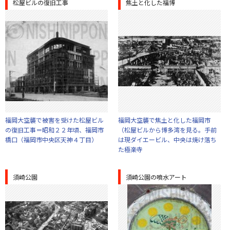
松屋ビルの復旧工事
焦土と化した福博
福岡大空襲で被害を受けた松屋ビル
福岡大空襲で焦土と化した福岡市
の復旧工事＝昭和２２年頃、福岡市
（松屋ビルから博多湾を見る。手前
橋口（福岡市中央区天神４丁目）
は現ダイエービル、中央は焼け落ち
た極楽寺
須崎公園
須崎公園の噴水アート