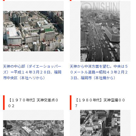
天神の中心部（ダイエーショッパー
天神から中洲方面を望む。中央は５
ズ）＝平成１４年３月２８日、福岡
０メートル道路＝昭和４３年２月２
市中央区（本社ヘリから）
３日、福岡市（本社機から）
【１９７０年代】天神交差点０
【１９８０年代】天神空撮００
０２
７